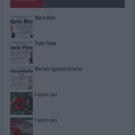
Mario Malu
Paolo Pinna
Martina Agostina Diturco
I nostri cari
I nostri cari