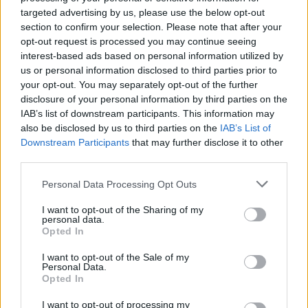
NOTIZIE RECENTI
k
p
targeted advertising by us, please use the below opt-out
section to confirm your selection. Please note that after your
opt-out request is processed you may continue seeing
“Sul filo del discorso”: sold out ad Olbia per il
interest-based ads based on personal information utilized by
reading su Atzeni
us or personal information disclosed to third parties prior to
your opt-out. You may separately opt-out of the further
disclosure of your personal information by third parties on the
La Maddalena, festa per i 30 anni del Diving
IAB’s list of downstream participants. This information may
center di Tegge
also be disclosed by us to third parties on the
IAB’s List of
Downstream Participants
that may further disclose it to other
third parties.
Esce di strada con l’auto ad Arzachena: ferito il
Please note that this website/app uses one or more Google
conducente
Personal Data Processing Opt Outs
services and may gather and store information including but
not limited to your visit or usage behaviour. You may click to
I want to opt-out of the Sharing of my
personal data.
Turiste si perdono a Tavolara: salvate dai vigili
grant or deny consent to Google and its third-party tags to
Opted In
use your data for below specified purposes in below Google
del fuoco
consent section.
I want to opt-out of the Sale of my
Personal Data.
Opted In
Meteo Olbia 6 agosto, migliora il tempo in
Gallura
I want to opt-out of processing my