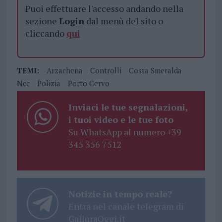
Puoi effettuare l'accesso andando nella
sezione
Login
dal menù del sito o
cliccando
qui
TEMI:
Arzachena
Controlli
Costa Smeralda
Ncc
Polizia
Porto Cervo
Inviaci le tue segnalazioni,
i tuoi video e le tue foto
Su WhatsApp al numero +39
345 356 7512
Notizie in tempo reale?
Entra nel canale telegram di
GalluraOggi.it