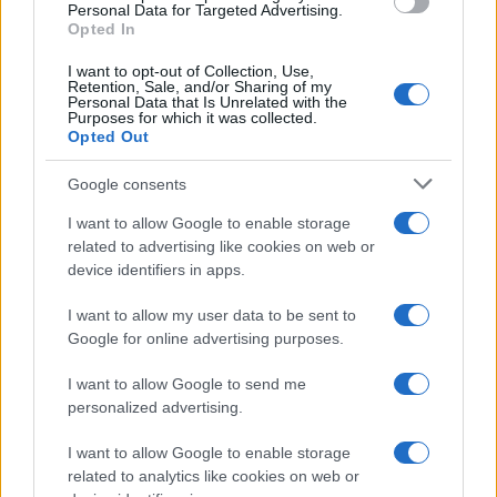
Personal Data for Targeted Advertising.
Opted In
Incidente Olbia, poliziotto in vacanza salva 6
I want to opt-out of Collection, Use,
persone: due bimbi tra i feriti
Retention, Sale, and/or Sharing of my
Personal Data that Is Unrelated with the
Purposes for which it was collected.
Opted Out
Red Valley Festival, musica no-stop a Olbia fino
alle 5
Google consents
I want to allow Google to enable storage
related to advertising like cookies on web or
device identifiers in apps.
I want to allow my user data to be sent to
Google for online advertising purposes.
I want to allow Google to send me
personalized advertising.
I want to allow Google to enable storage
related to analytics like cookies on web or