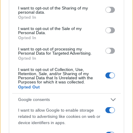
services and may gather and store information including but
in Europa: classifica dei 5 centri di riferimento
not limited to your visit or usage behaviour. You may click to
I want to opt-out of the Sharing of my
personal data.
pe…
grant or deny consent to Google and its third-party tags to
Opted In
use your data for below specified purposes in below Google
Incendi, a San Pasquale arriva il Campo Base:
consent section.
I want to opt-out of the Sale of my
l’inaugurazione
Personal Data.
Opted In
Andrea Mura conquista Palau: grande
I want to opt-out of processing my
Personal Data for Targeted Advertising.
partecipazione per il suo racconto
Opted In
I want to opt-out of Collection, Use,
Retention, Sale, and/or Sharing of my
Calangianus, allarme sul centro accoglienza
Personal Data that Is Unrelated with the
minori, Albieri: “Episodi gravissimi”
Purposes for which it was collected.
Opted Out
Gallura, finti clienti svuotano le suite: furto da
Google consents
50mila nel resort
I want to allow Google to enable storage
related to advertising like cookies on web or
device identifiers in apps.
Meteo Olbia 7 agosto, sole e caldo tornano
protagonisti