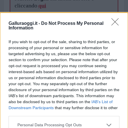
cliccando
qui
Galluraoggi.it -
Do Not Process My Personal
TEMI:
Allagamenti Olbia
Maltempo Olbia
Information
Notizie Olbia
Rischio Idrogeologico Olbia
If you wish to opt-out of the sale, sharing to third parties, or
Condividi l'articolo
processing of your personal or sensitive information for
targeted advertising by us, please use the below opt-out
F
T
Pi
W
S
section to confirm your selection. Please note that after your
a
w
n
h
h
opt-out request is processed you may continue seeing
interest-based ads based on personal information utilized by
ce
it
te
at
a
us or personal information disclosed to third parties prior to
Articolo precedente
your opt-out. You may separately opt-out of the further
b
te
re
s
re
Prossimo articolo
disclosure of your personal information by third parties on the
o
r
st
A
IAB’s list of downstream participants. This information may
also be disclosed by us to third parties on the
IAB’s List of
o
p
Downstream Participants
that may further disclose it to other
NOTIZIE RECENTI
k
p
third parties.
Please note that this website/app uses one or more Google
Personal Data Processing Opt Outs
Migliori cliniche di estetica medicale avanzata