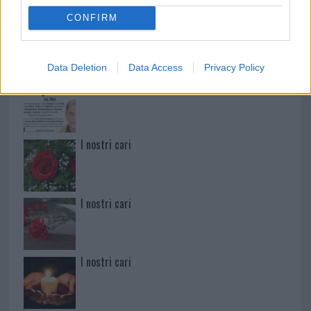
CONFIRM
Paolo Pinna
Data Deletion
Data Access
Privacy Policy
Martina Agostina Diturco
I nostri cari
I nostri cari
I nostri cari