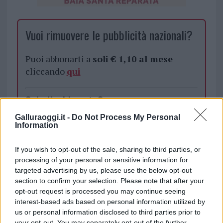
Vuoi rimuovere le pubblicità nazionali?
Puoi abbonarti a
soli € 1,10 al mese
cliccando
qui
Sei già abbonato?
Galluraoggi.it -
Do Not Process My Personal
Puoi effettuare l'accesso andando nella
Information
sezione
Login
dal menù del sito o
cliccando
qui
If you wish to opt-out of the sale, sharing to third parties, or
processing of your personal or sensitive information for
targeted advertising by us, please use the below opt-out
section to confirm your selection. Please note that after your
TEMI:
Coronavirus Sardegna
opt-out request is processed you may continue seeing
Interrogatori Sardegna
interest-based ads based on personal information utilized by
us or personal information disclosed to third parties prior to
your opt-out. You may separately opt-out of the further