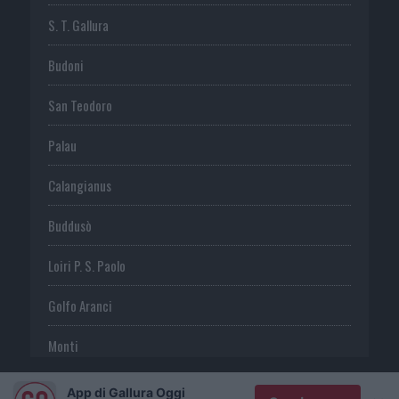
S. T. Gallura
Budoni
San Teodoro
Palau
Calangianus
Buddusò
Loiri P. S. Paolo
Golfo Aranci
Monti
Telti
App di Gallura Oggi