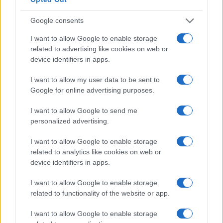
Condividi l'articolo
Google consents
F
T
Pi
W
S
I want to allow Google to enable storage
a
w
n
h
h
related to advertising like cookies on web or
device identifiers in apps.
ce
it
te
at
a
Articolo precedente
b
te
re
s
re
I want to allow my user data to be sent to
Prossimo articolo
Google for online advertising purposes.
o
r
st
A
o
p
I want to allow Google to send me
NOTIZIE RECENTI
personalized advertising.
k
p
I want to allow Google to enable storage
Ristorante distrutto dalle fiamme a La
related to analytics like cookies on web or
device identifiers in apps.
Maddalena, incendio a Monti d’à rena
I want to allow Google to enable storage
Le previsioni meteo per il weekend a Olbia e in
related to functionality of the website or app.
Gallura
I want to allow Google to enable storage