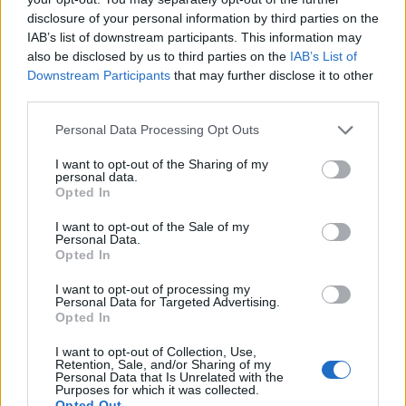
Notizie in tempo reale?
disclosure of your personal information by third parties on the
Entra nel canale telegram di
IAB’s list of downstream participants. This information may
GalluraOggi.it
also be disclosed by us to third parties on the
IAB’s List of
Downstream Participants
that may further disclose it to other
third parties.
Please note that this website/app uses one or more Google
Personal Data Processing Opt Outs
Inviaci le tue segnalazioni,
services and may gather and store information including but
i tuoi video e le tue foto
not limited to your visit or usage behaviour. You may click to
I want to opt-out of the Sharing of my
personal data.
Su WhatsApp al numero +39
grant or deny consent to Google and its third-party tags to
Opted In
345 356 7512
use your data for below specified purposes in below Google
consent section.
I want to opt-out of the Sale of my
Personal Data.
Opted In
I want to opt-out of processing my
Personal Data for Targeted Advertising.
Ricevi le nostre ultime news
Opted In
I want to opt-out of Collection, Use,
da
Google News
Retention, Sale, and/or Sharing of my
Personal Data that Is Unrelated with the
Purposes for which it was collected.
Opted Out