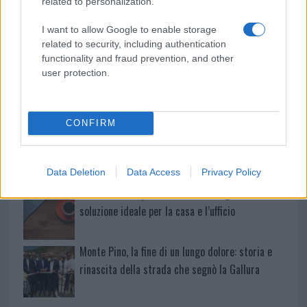
related to personalization.
Michelle Hunziker in Gallura, bella anche dal
I want to allow Google to enable storage
vivo: un amico vip svela come fa
related to security, including authentication
functionality and fraud prevention, and other
user protection.
Calangianus, dopo le polemiche il centro
accoglienza minori chiude
CONFIRM
Olbia, divieto di sosta contro spaccio e degrado:
esplode la protesta
Data Deletion
Data Access
Privacy Policy
Pausa caffè impeccabile: come scegliere la
soluzione ideale per la casa e l’ufficio
Monte Pino, la fine di un lungo dolore: storia e
rinascita della strada che segnò la Gallura