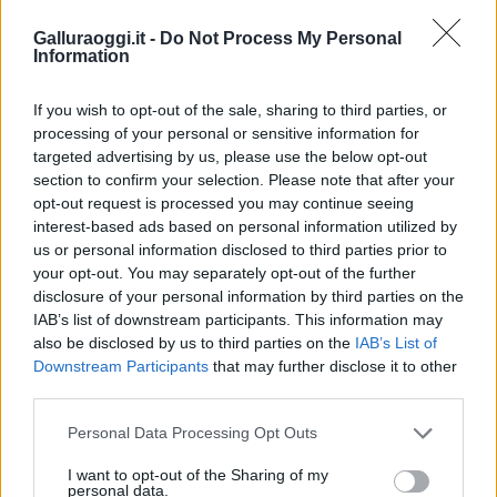
l’inaugurazione
Galluraoggi.it -
Do Not Process My Personal
Information
Andrea Mura conquista Palau: grande
partecipazione per il suo racconto
If you wish to opt-out of the sale, sharing to third parties, or
processing of your personal or sensitive information for
targeted advertising by us, please use the below opt-out
Calangianus, allarme sul centro accoglienza
section to confirm your selection. Please note that after your
minori, Albieri: “Episodi gravissimi”
opt-out request is processed you may continue seeing
interest-based ads based on personal information utilized by
us or personal information disclosed to third parties prior to
Gallura, finti clienti svuotano le suite: furto da
your opt-out. You may separately opt-out of the further
50mila nel resort
disclosure of your personal information by third parties on the
IAB’s list of downstream participants. This information may
also be disclosed by us to third parties on the
IAB’s List of
Meteo Olbia 7 agosto, sole e caldo tornano
Downstream Participants
that may further disclose it to other
protagonisti
third parties.
Please note that this website/app uses one or more Google
Personal Data Processing Opt Outs
services and may gather and store information including but
Test tunnel Olbia: rampe chiuse ancora fino a
not limited to your visit or usage behaviour. You may click to
I want to opt-out of the Sharing of my
fine agosto
personal data.