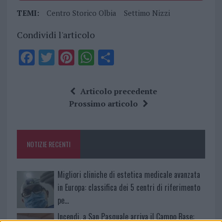
TEMI:
Centro Storico Olbia
Settimo Nizzi
Condividi l'articolo
F
T
Pi
W
S
a
w
n
h
h
ce
it
te
at
a
Articolo precedente
b
te
re
s
re
Prossimo articolo
o
r
st
A
o
p
NOTIZIE RECENTI
k
p
Migliori cliniche di estetica medicale avanzata
in Europa: classifica dei 5 centri di riferimento
pe…
Incendi, a San Pasquale arriva il Campo Base: