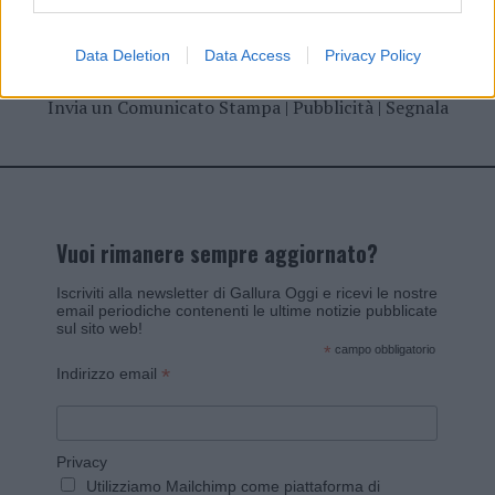
Data Deletion
Data Access
Privacy Policy
Invia un Comunicato Stampa
|
Pubblicità
|
Segnala
Vuoi rimanere sempre aggiornato?
Iscriviti alla newsletter di Gallura Oggi e ricevi le nostre
email periodiche contenenti le ultime notizie pubblicate
sul sito web!
*
campo obbligatorio
*
Indirizzo email
Privacy
Utilizziamo Mailchimp come piattaforma di