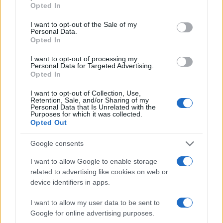
grant or deny consent to Google and its third-party tags to
Opted In
use your data for below specified purposes in below Google
consent section.
I want to opt-out of the Sale of my
Personal Data.
Opted In
I want to opt-out of processing my
Personal Data for Targeted Advertising.
Opted In
I want to opt-out of Collection, Use,
Retention, Sale, and/or Sharing of my
Personal Data that Is Unrelated with the
Purposes for which it was collected.
NECROLOGIE
Opted Out
Google consents
Mario Malu
I want to allow Google to enable storage
related to advertising like cookies on web or
device identifiers in apps.
Paolo Pinna
I want to allow my user data to be sent to
Google for online advertising purposes.