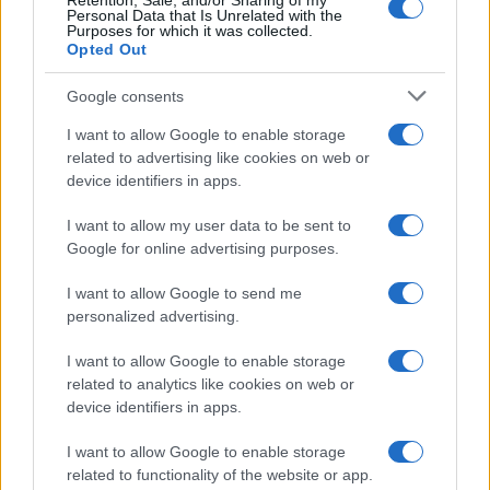
Retention, Sale, and/or Sharing of my
Personal Data that Is Unrelated with the
Purposes for which it was collected.
Opted Out
Martina Agostina Diturco
Google consents
I want to allow Google to enable storage
related to advertising like cookies on web or
I nostri cari
device identifiers in apps.
I want to allow my user data to be sent to
Google for online advertising purposes.
I nostri cari
I want to allow Google to send me
personalized advertising.
I nostri cari
I want to allow Google to enable storage
related to analytics like cookies on web or
device identifiers in apps.
Giovannimaria Cabras
I want to allow Google to enable storage
related to functionality of the website or app.