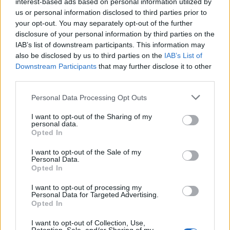
interest-based ads based on personal information utilized by
Aggius conquista la classifica delle mete più
us or personal information disclosed to third parties prior to
amate dell’estate 2026
your opt-out. You may separately opt-out of the further
disclosure of your personal information by third parties on the
IAB’s list of downstream participants. This information may
also be disclosed by us to third parties on the
IAB’s List of
Downstream Participants
that may further disclose it to other
third parties.
Please note that this website/app uses one or more Google
Personal Data Processing Opt Outs
services and may gather and store information including but
not limited to your visit or usage behaviour. You may click to
I want to opt-out of the Sharing of my
personal data.
grant or deny consent to Google and its third-party tags to
Opted In
use your data for below specified purposes in below Google
consent section.
NECROLOGIE
I want to opt-out of the Sale of my
Personal Data.
Opted In
Mario Malu
I want to opt-out of processing my
Personal Data for Targeted Advertising.
Opted In
I want to opt-out of Collection, Use,
Paolo Pinna