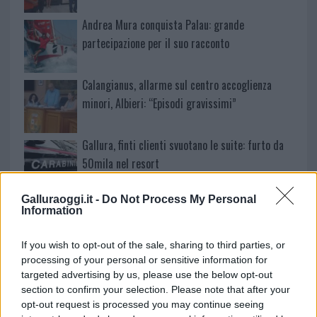
Andrea Mura conquista Palau: grande
partecipazione per il suo racconto
Calangianus, allarme sul centro accoglienza
minori, Albieri: “Episodi gravissimi”
Gallura, finti clienti svuotano le suite: furto da
50mila nel resort
Galluraoggi.it -
Do Not Process My Personal
Meteo Olbia 7 agosto, sole e caldo tornano
Information
protagonisti
If you wish to opt-out of the sale, sharing to third parties, or
processing of your personal or sensitive information for
Test tunnel Olbia: rampe chiuse ancora fino a
targeted advertising by us, please use the below opt-out
fine agosto
section to confirm your selection. Please note that after your
opt-out request is processed you may continue seeing