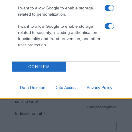
I want to allow Google to enable storage
related to personalization.
I want to allow Google to enable storage
related to security, including authentication
functionality and fraud prevention, and other
Invia un Comunicato Stampa
|
Pubblicità
|
Segnala
user protection.
CONFIRM
Vuoi rimanere sempre aggiornato?
Data Deletion
Data Access
Privacy Policy
Iscriviti alla newsletter di Gallura Oggi e ricevi le nostre
email periodiche contenenti le ultime notizie pubblicate
sul sito web!
*
campo obbligatorio
*
Indirizzo email