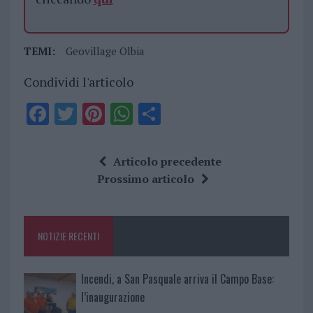
TEMI:
Geovillage Olbia
Condividi l'articolo
F
T
Pi
W
S
a
w
n
h
h
ce
it
te
at
a
Articolo precedente
b
te
re
s
re
Prossimo articolo
o
r
st
A
o
p
NOTIZIE RECENTI
k
p
Incendi, a San Pasquale arriva il Campo Base:
l’inaugurazione