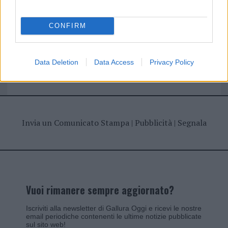
CONFIRM
Giovannimaria Cabras
Data Deletion
Data Access
Privacy Policy
Invia un Comunicato Stampa
|
Pubblicità
|
Segnala
Vuoi rimanere sempre aggiornato?
Iscriviti alla newsletter di Gallura Oggi e ricevi le nostre
email periodiche contenenti le ultime notizie pubblicate
sul sito web!