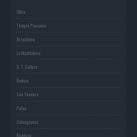
Olbia
Tempio Pausania
Arzachena
La Maddalena
S. T. Gallura
Budoni
San Teodoro
Palau
Calangianus
Buddusò