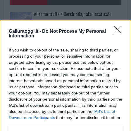
k
p
Allarme truffe a Berchidda, falsi incaricati
bussano alle porte
Galluraoggi.it -
Do Not Process My Personal
Information
Notre-Dame de Paris conquista Olbia, la prima
al Molo Brin è un successo
If you wish to opt-out of the sale, sharing to third parties, or
processing of your personal or sensitive information for
targeted advertising by us, please use the below opt-out
Strada Sassari-Olbia, incidente all’alba: ferito il
section to confirm your selection. Please note that after your
conducente
opt-out request is processed you may continue seeing
interest-based ads based on personal information utilized by
us or personal information disclosed to third parties prior to
Eventi in Gallura, da Jovanotti alla zuppa
your opt-out. You may separately opt-out of the further
gallurese: gli appuntamenti da non perdere
disclosure of your personal information by third parties on the
IAB’s list of downstream participants. This information may
also be disclosed by us to third parties on the
IAB’s List of
Lettini e arredi abusivi sulla spiaggia libera,
Downstream Participants
that may further disclose it to other
sequestri a Olbia e Arzachena
third parties.