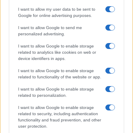
Mario Malu
I want to allow my user data to be sent to
Google for online advertising purposes.
Paolo Pinna
I want to allow Google to send me
personalized advertising.
I want to allow Google to enable storage
Martina Agostina Diturco
related to analytics like cookies on web or
device identifiers in apps.
I want to allow Google to enable storage
I nostri cari
related to functionality of the website or app.
I want to allow Google to enable storage
related to personalization.
I nostri cari
I want to allow Google to enable storage
related to security, including authentication
functionality and fraud prevention, and other
I nostri cari
user protection.