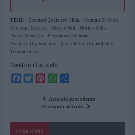
TEMI:
Comitati Quartiere Olbia
Comune Di Olbia
Giovanna Ruzittu
Matteo Sini
Notizie Olbia
Piazza Nassirya
Pier Gabriel Deiana
Progetto Orgosoleddu
Santa Maria Orgosoleddu
Tiziana Deiana
Condividi l'articolo
F
T
Pi
W
S
a
w
n
h
h
ce
it
te
at
a
Articolo precedente
b
te
re
s
re
Prossimo articolo
o
r
st
A
o
p
NOTIZIE RECENTI