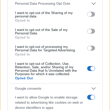
Please note that this website/app uses one or more Google
Personal Data Processing Opt Outs
È morto Francesco Guccini, il maestro che
services and may gather and store information including but
rifiutò la Costa Smeralda
not limited to your visit or usage behaviour. You may click to
I want to opt-out of the Sharing of my
personal data.
grant or deny consent to Google and its third-party tags to
Opted In
use your data for below specified purposes in below Google
Nuovo sportello rifiuti a Palau, una svolta per gli
consent section.
I want to opt-out of the Sale of my
utenti
Personal Data.
Opted In
I want to opt-out of processing my
Personal Data for Targeted Advertising.
Opted In
I want to opt-out of Collection, Use,
Retention, Sale, and/or Sharing of my
Personal Data that Is Unrelated with the
Purposes for which it was collected.
Opted Out
Google consents
NECROLOGIE
I want to allow Google to enable storage
related to advertising like cookies on web or
device identifiers in apps.