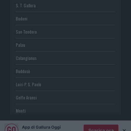
S. T. Gallura
Budoni
San Teodoro
Palau
Calangianus
Buddusò
Loiri P. S. Paolo
Golfo Aranci
Monti
Telti
App di Gallura Oggi
×
Scarica ora