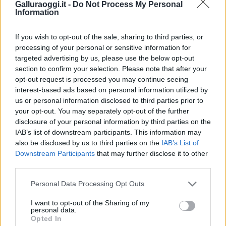
Galluraoggi.it -
Do Not Process My Personal
F
T
Pi
W
S
Information
a
w
n
h
h
If you wish to opt-out of the sale, sharing to third parties, or
ce
it
te
at
a
processing of your personal or sensitive information for
Articolo precedente
b
te
re
s
re
targeted advertising by us, please use the below opt-out
Prossimo articolo
section to confirm your selection. Please note that after your
o
r
st
A
opt-out request is processed you may continue seeing
o
p
interest-based ads based on personal information utilized by
us or personal information disclosed to third parties prior to
NOTIZIE RECENTI
k
p
your opt-out. You may separately opt-out of the further
disclosure of your personal information by third parties on the
IAB’s list of downstream participants. This information may
“Sul filo del discorso”: sold out ad Olbia per il
also be disclosed by us to third parties on the
IAB’s List of
reading su Atzeni
Downstream Participants
that may further disclose it to other
third parties.
La Maddalena, festa per i 30 anni del Diving
Please note that this website/app uses one or more Google
Personal Data Processing Opt Outs
center di Tegge
services and may gather and store information including but
not limited to your visit or usage behaviour. You may click to
I want to opt-out of the Sharing of my
personal data.
grant or deny consent to Google and its third-party tags to
Esce di strada con l’auto ad Arzachena: ferito il
Opted In
use your data for below specified purposes in below Google