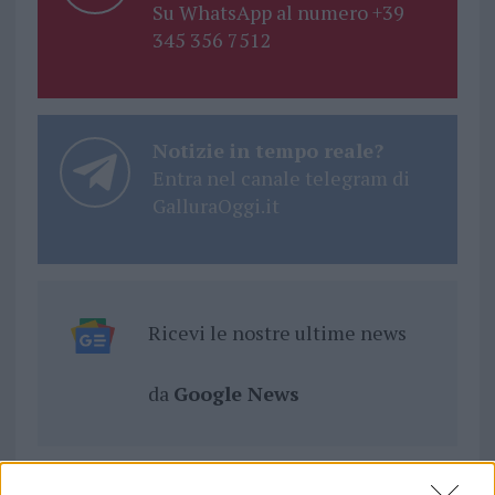
Su WhatsApp al numero +39
345 356 7512
Notizie in tempo reale?
Entra nel canale telegram di
GalluraOggi.it
Ricevi le nostre ultime news
da
Google News
Condividi l'articolo