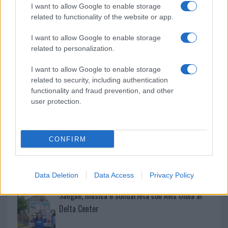
k
p
I want to allow Google to enable storage
related to functionality of the website or app.
Controlli rafforzati in Costa Smeralda, 20
arresti e 135 denunce
I want to allow Google to enable storage
related to personalization.
Tre milioni di euro dalla Provincia Gallura per
I want to allow Google to enable storage
nuove aule nelle scuole di Olbia
related to security, including authentication
functionality and fraud prevention, and other
user protection.
Incidente sulla provinciale 125, paura tra Olbia e
Arzachena
CONFIRM
Incidente sulla strada provinciale ad Arzachena,
un ferito
Data Deletion
Data Access
Privacy Policy
Sangue, musica e solidarietà con Avis Olbia al
Delta Center