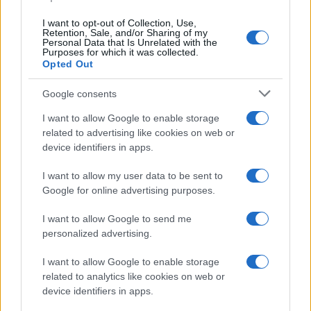
I want to opt-out of Collection, Use,
Retention, Sale, and/or Sharing of my
Personal Data that Is Unrelated with the
Purposes for which it was collected.
Ricevi le nostre ultime news
Opted Out
da
Google News
Google consents
I want to allow Google to enable storage
related to advertising like cookies on web or
Condividi l'articolo
device identifiers in apps.
F
T
Pi
W
S
I want to allow my user data to be sent to
Google for online advertising purposes.
a
w
n
h
h
ce
it
te
at
a
I want to allow Google to send me
Articolo precedente
personalized advertising.
b
te
re
s
re
Prossimo articolo
o
r
st
A
I want to allow Google to enable storage
related to analytics like cookies on web or
o
p
device identifiers in apps.
NOTIZIE RECENTI