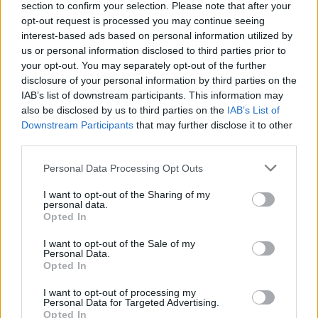
section to confirm your selection. Please note that after your
Puoi effettuare l'accesso andando nella
opt-out request is processed you may continue seeing
sezione
Login
dal menù del sito o
interest-based ads based on personal information utilized by
cliccando
qui
us or personal information disclosed to third parties prior to
your opt-out. You may separately opt-out of the further
disclosure of your personal information by third parties on the
IAB’s list of downstream participants. This information may
TEMI:
Roberto Li Gioi
Studenti Fuori Sede
also be disclosed by us to third parties on the
IAB’s List of
Downstream Participants
that may further disclose it to other
Inviaci le tue segnalazioni,
third parties.
i tuoi video e le tue foto
Please note that this website/app uses one or more Google
Su WhatsApp al numero +39
Personal Data Processing Opt Outs
services and may gather and store information including but
345 356 7512
not limited to your visit or usage behaviour. You may click to
I want to opt-out of the Sharing of my
personal data.
grant or deny consent to Google and its third-party tags to
Opted In
use your data for below specified purposes in below Google
consent section.
I want to opt-out of the Sale of my
Personal Data.
Notizie in tempo reale?
Opted In
Entra nel canale telegram di
GalluraOggi.it
I want to opt-out of processing my
Personal Data for Targeted Advertising.
Opted In