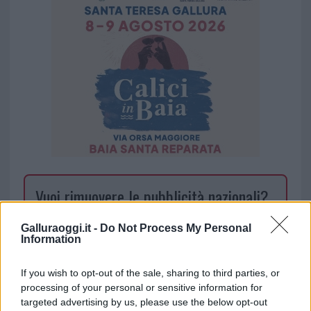
Vuoi rimuovere le pubblicità nazionali?
Puoi abbonarti a
soli € 1,10 al mese
Galluraoggi.it -
Do Not Process My Personal
Information
cliccando
qui
If you wish to opt-out of the sale, sharing to third parties, or
Sei già abbonato?
processing of your personal or sensitive information for
targeted advertising by us, please use the below opt-out