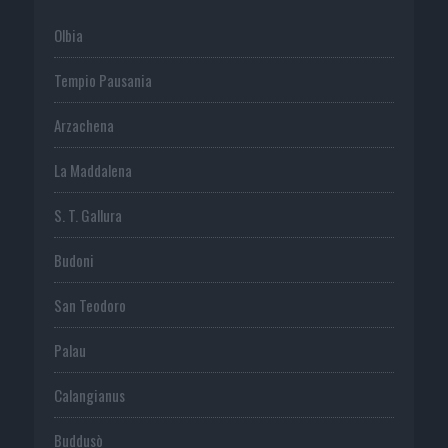
Olbia
Tempio Pausania
Arzachena
La Maddalena
S. T. Gallura
Budoni
San Teodoro
Palau
Calangianus
Buddusò