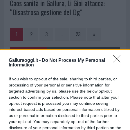
Caos sanità in Gallura, Li Gioi attacca:
“Disastrosa gestione del Dg”
1
2
3
…
23
»
NOTIZIE RECENTI
Galluraoggi.it -
Do Not Process My Personal
Information
Sangue, musica e solidarietà con Avis Olbia al
If you wish to opt-out of the sale, sharing to third parties, or
Delta Center
processing of your personal or sensitive information for
targeted advertising by us, please use the below opt-out
Meteo Olbia 9 agosto, temperature in calo
section to confirm your selection. Please note that after your
opt-out request is processed you may continue seeing
interest-based ads based on personal information utilized by
us or personal information disclosed to third parties prior to
Salmo finisce in ospedale a Catania, ma il tour
your opt-out. You may separately opt-out of the further
disclosure of your personal information by third parties on the
va avanti: “Sicilia, ci sono”