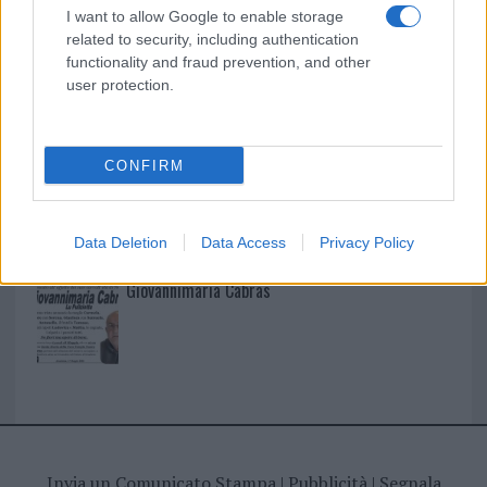
I nostri cari
I want to allow Google to enable storage
related to security, including authentication
functionality and fraud prevention, and other
user protection.
I nostri cari
CONFIRM
I nostri cari
Data Deletion
Data Access
Privacy Policy
Giovannimaria Cabras
Invia un Comunicato Stampa
|
Pubblicità
|
Segnala