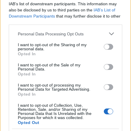
IAB’s list of downstream participants. This information may
also be disclosed by us to third parties on the
IAB’s List of
Jovanotti, Gabry Ponte e Alfa: Olbia ombelico del
Downstream Participants
that may further disclose it to other
third parties.
mondo per una notte
Please note that this website/app uses one or more Google
Personal Data Processing Opt Outs
services and may gather and store information including but
Giorgia Meloni a La Maddalena, la vicesindaco:
not limited to your visit or usage behaviour. You may click to
I want to opt-out of the Sharing of my
“Orgoglio e discrezione per visita privata̶…
personal data.
grant or deny consent to Google and its third-party tags to
Opted In
use your data for below specified purposes in below Google
consent section.
I want to opt-out of the Sale of my
Incendio nella notte a Olbia, a fuoco due furgoni
Personal Data.
Opted In
I want to opt-out of processing my
Personal Data for Targeted Advertising.
A fuoco un deposito con bombole, intervento dei
Opted In
vigili del fuoco a Rudalza
I want to opt-out of Collection, Use,
Retention, Sale, and/or Sharing of my
Personal Data that Is Unrelated with the
Purposes for which it was collected.
Opted Out