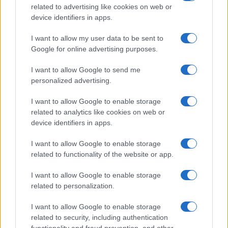
related to advertising like cookies on web or
o
r
st
A
device identifiers in apps.
o
p
NOTIZIE RECENTI
I want to allow my user data to be sent to
k
p
Google for online advertising purposes.
Controlli rafforzati in Costa Smeralda, 20
I want to allow Google to send me
personalized advertising.
arresti e 135 denunce
I want to allow Google to enable storage
Tre milioni di euro dalla Provincia Gallura per
related to analytics like cookies on web or
device identifiers in apps.
nuove aule nelle scuole di Olbia
I want to allow Google to enable storage
Incidente sulla provinciale 125, paura tra Olbia e
related to functionality of the website or app.
Arzachena
I want to allow Google to enable storage
related to personalization.
Incidente sulla strada provinciale ad Arzachena,
I want to allow Google to enable storage
un ferito
related to security, including authentication
functionality and fraud prevention, and other