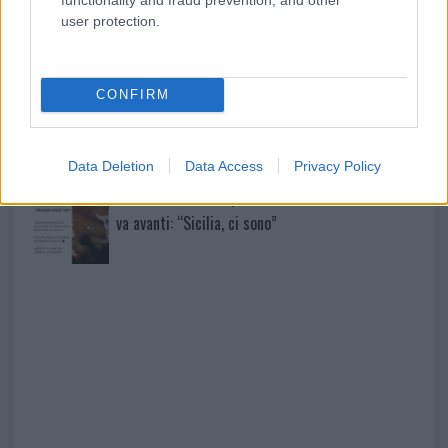
user protection.
Sangue, musica e solidarietà con Avis Olbia al
Delta Center
CONFIRM
Meteo Olbia 9 agosto, temperature in calo
Data Deletion
Data Access
Privacy Policy
Salmo finisce in ospedale a Catania, ma il tour
va avanti: “Sicilia, ci sono”