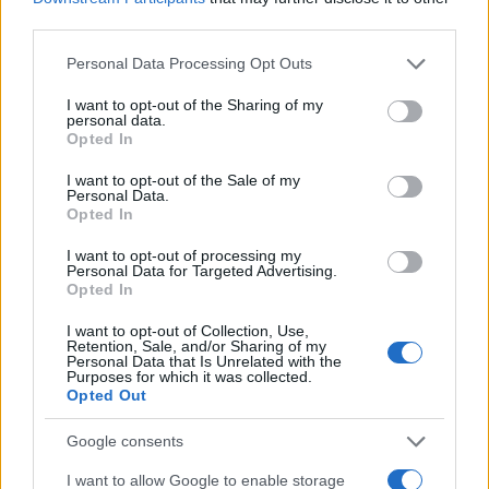
i tuoi video e le tue foto
third parties.
Su WhatsApp al numero +39
345 356 7512
Please note that this website/app uses one or more Google
Personal Data Processing Opt Outs
services and may gather and store information including but
not limited to your visit or usage behaviour. You may click to
I want to opt-out of the Sharing of my
personal data.
grant or deny consent to Google and its third-party tags to
Opted In
use your data for below specified purposes in below Google
consent section.
I want to opt-out of the Sale of my
Ricevi le nostre ultime news
Personal Data.
Opted In
da
Google News
I want to opt-out of processing my
Personal Data for Targeted Advertising.
Opted In
Condividi l'articolo
I want to opt-out of Collection, Use,
Retention, Sale, and/or Sharing of my
Personal Data that Is Unrelated with the
F
T
Pi
W
S
Purposes for which it was collected.
Opted Out
a
w
n
h
h
ce
it
te
at
a
Google consents
Articolo precedente
b
te
re
s
re
Prossimo articolo
I want to allow Google to enable storage