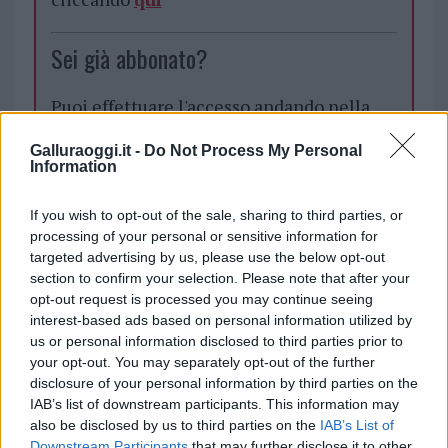
Sei già abbonato?
Puoi effettuare l'accesso andando nella
sezione
Login
dal menù del sito o
Galluraoggi.it -
Do Not Process My Personal
cliccando
qui
Information
If you wish to opt-out of the sale, sharing to third parties, or
TEMI:
Aeroporto Olbia
processing of your personal or sensitive information for
targeted advertising by us, please use the below opt-out
Notizie in tempo reale?
section to confirm your selection. Please note that after your
opt-out request is processed you may continue seeing
Entra nel canale telegram di
interest-based ads based on personal information utilized by
GalluraOggi.it
us or personal information disclosed to third parties prior to
your opt-out. You may separately opt-out of the further
disclosure of your personal information by third parties on the
IAB’s list of downstream participants. This information may
also be disclosed by us to third parties on the
IAB’s List of
Inviaci le tue segnalazioni,
Downstream Participants
that may further disclose it to other