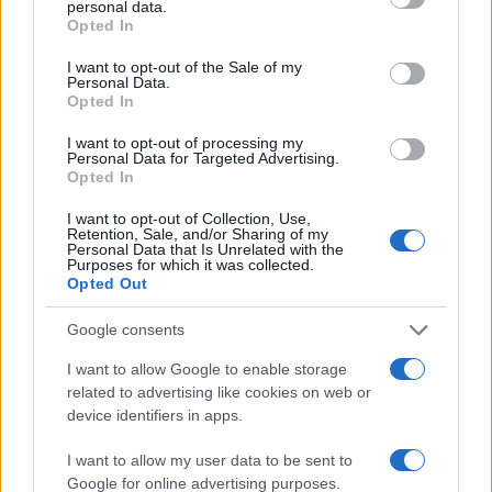
personal data.
grant or deny consent to Google and its third-party tags to
Opted In
use your data for below specified purposes in below Google
consent section.
I want to opt-out of the Sale of my
Personal Data.
Opted In
I want to opt-out of processing my
Vuoi rimuovere le pubblicità nazionali?
Personal Data for Targeted Advertising.
Opted In
Puoi abbonarti a
soli € 1,10 al mese
I want to opt-out of Collection, Use,
cliccando
qui
Retention, Sale, and/or Sharing of my
Personal Data that Is Unrelated with the
Purposes for which it was collected.
Opted Out
Sei già abbonato?
Google consents
Puoi effettuare l'accesso andando nella
I want to allow Google to enable storage
sezione
Login
dal menù del sito o
related to advertising like cookies on web or
cliccando
qui
device identifiers in apps.
I want to allow my user data to be sent to
Google for online advertising purposes.
TEMI:
Costa Crociere
Crociera Olbia