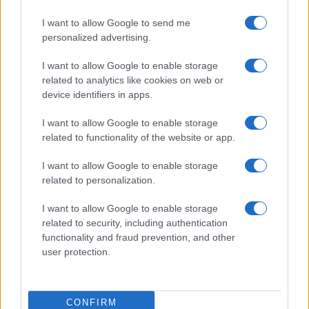
Massimo Deiana
Notizie Gallura
I want to allow Google to send me
personalized advertising.
Notizie in tempo reale?
Entra nel canale telegram di
I want to allow Google to enable storage
related to analytics like cookies on web or
GalluraOggi.it
device identifiers in apps.
I want to allow Google to enable storage
related to functionality of the website or app.
Inviaci le tue segnalazioni,
I want to allow Google to enable storage
i tuoi video e le tue foto
related to personalization.
Su WhatsApp al numero +39
345 356 7512
I want to allow Google to enable storage
related to security, including authentication
functionality and fraud prevention, and other
user protection.
Ricevi le nostre ultime news
CONFIRM