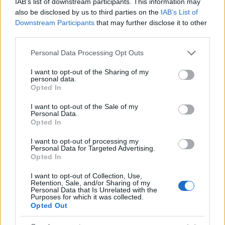
345 356 7512
IAB’s list of downstream participants. This information may
also be disclosed by us to third parties on the
IAB’s List of
Downstream Participants
that may further disclose it to other
third parties.
Notizie in tempo reale?
Please note that this website/app uses one or more Google
Personal Data Processing Opt Outs
Entra nel canale telegram di
services and may gather and store information including but
not limited to your visit or usage behaviour. You may click to
I want to opt-out of the Sharing of my
GalluraOggi.it
personal data.
grant or deny consent to Google and its third-party tags to
Opted In
use your data for below specified purposes in below Google
consent section.
I want to opt-out of the Sale of my
Personal Data.
Opted In
Ricevi le nostre ultime news
I want to opt-out of processing my
Personal Data for Targeted Advertising.
Opted In
da
Google News
I want to opt-out of Collection, Use,
Retention, Sale, and/or Sharing of my
Personal Data that Is Unrelated with the
Purposes for which it was collected.
Condividi l'articolo
Opted Out
F
T
Pi
W
S