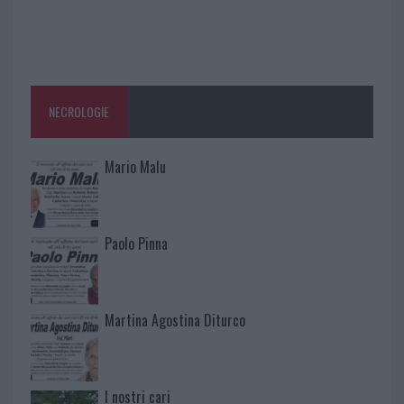
NECROLOGIE
Mario Malu
Paolo Pinna
Martina Agostina Diturco
I nostri cari