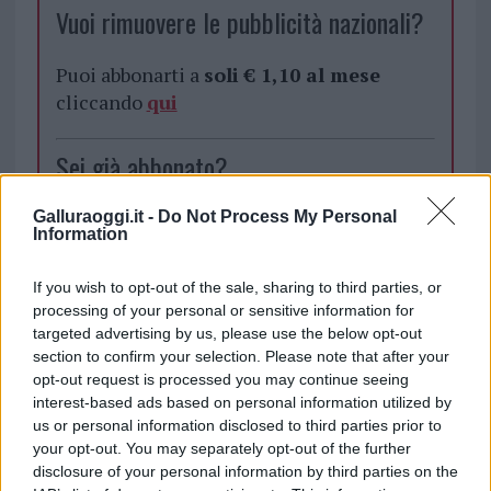
Vuoi rimuovere le pubblicità nazionali?
Puoi abbonarti a
soli € 1,10 al mese
cliccando
qui
Sei già abbonato?
Puoi effettuare l'accesso andando nella
Galluraoggi.it -
Do Not Process My Personal
Information
sezione
Login
dal menù del sito o
cliccando
qui
If you wish to opt-out of the sale, sharing to third parties, or
processing of your personal or sensitive information for
targeted advertising by us, please use the below opt-out
TEMI:
Dettori Market
Supermercato Olbia
section to confirm your selection. Please note that after your
opt-out request is processed you may continue seeing
interest-based ads based on personal information utilized by
Inviaci le tue segnalazioni,
us or personal information disclosed to third parties prior to
i tuoi video e le tue foto
your opt-out. You may separately opt-out of the further
Su WhatsApp al numero +39
disclosure of your personal information by third parties on the