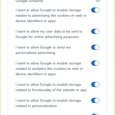
Google consents
a
w
n
h
h
I want to allow Google to enable storage
ce
it
te
at
a
Articolo precedente
related to advertising like cookies on web or
b
te
re
s
re
device identifiers in apps.
Prossimo articolo
o
r
st
A
I want to allow my user data to be sent to
o
p
Google for online advertising purposes.
NOTIZIE RECENTI
k
p
I want to allow Google to send me
personalized advertising.
Incidente sulla strada provinciale ad Arzachena,
I want to allow Google to enable storage
un ferito
related to analytics like cookies on web or
device identifiers in apps.
Sangue, musica e solidarietà con Avis Olbia al
I want to allow Google to enable storage
Delta Center
related to functionality of the website or app.
I want to allow Google to enable storage
Meteo Olbia 9 agosto, temperature in calo
related to personalization.