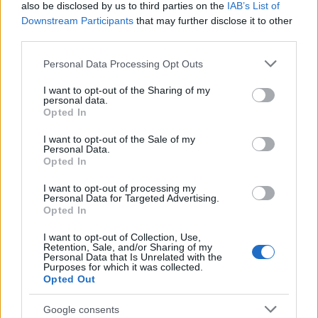
also be disclosed by us to third parties on the
IAB’s List of
Downstream Participants
that may further disclose it to other
Inviaci le tue segnalazioni,
third parties.
i tuoi video e le tue foto
Please note that this website/app uses one or more Google
Personal Data Processing Opt Outs
Su WhatsApp al numero +39
services and may gather and store information including but
345 356 7512
not limited to your visit or usage behaviour. You may click to
I want to opt-out of the Sharing of my
personal data.
grant or deny consent to Google and its third-party tags to
Opted In
use your data for below specified purposes in below Google
consent section.
I want to opt-out of the Sale of my
Personal Data.
Opted In
Ricevi le nostre ultime news
I want to opt-out of processing my
Personal Data for Targeted Advertising.
da
Google News
Opted In
I want to opt-out of Collection, Use,
Retention, Sale, and/or Sharing of my
Condividi l'articolo
Personal Data that Is Unrelated with the
Purposes for which it was collected.
Opted Out
F
T
Pi
W
S
a
w
n
h
h
Google consents