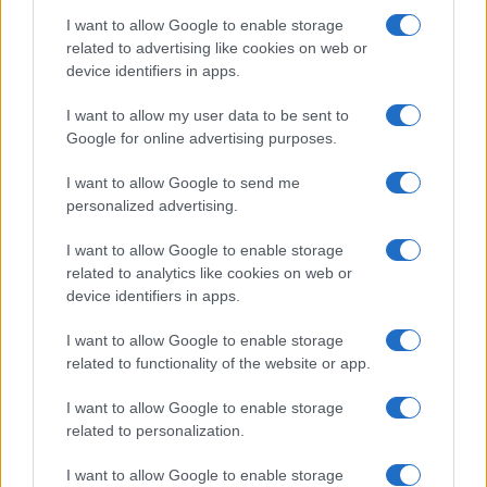
ce
it
te
at
a
I want to allow Google to enable storage
Articolo precedente
related to advertising like cookies on web or
b
te
re
s
re
Prossimo articolo
device identifiers in apps.
o
r
st
A
I want to allow my user data to be sent to
o
p
Google for online advertising purposes.
NOTIZIE RECENTI
k
p
I want to allow Google to send me
personalized advertising.
Le previsioni meteo per il weekend a Olbia e in
Gallura
I want to allow Google to enable storage
related to analytics like cookies on web or
device identifiers in apps.
Michelle Hunziker in Gallura, bella anche dal
vivo: un amico vip svela come fa
I want to allow Google to enable storage
related to functionality of the website or app.
Calangianus, dopo le polemiche il centro
I want to allow Google to enable storage
accoglienza minori chiude
related to personalization.
I want to allow Google to enable storage