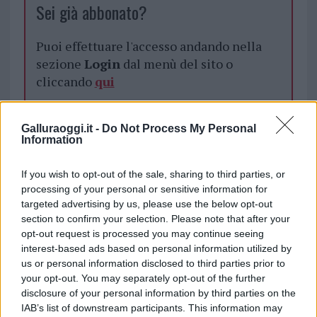
Sei già abbonato?
Puoi effettuare l'accesso andando nella
sezione
Login
dal menù del sito o
cliccando
qui
Galluraoggi.it -
Do Not Process My Personal
TEMI:
Auto Bruciata La Conia
Information
Autro Fiamme Arzachena
Incendio Arzachena
Incendio Cannigione
Incendio La Conia
If you wish to opt-out of the sale, sharing to third parties, or
Mister Doavolina
Notizie Arzachena
processing of your personal or sensitive information for
targeted advertising by us, please use the below opt-out
Notizie Cannigione
Notizie La Conia
section to confirm your selection. Please note that after your
opt-out request is processed you may continue seeing
Notizie in tempo reale?
interest-based ads based on personal information utilized by
Entra nel canale telegram di
us or personal information disclosed to third parties prior to
GalluraOggi.it
your opt-out. You may separately opt-out of the further
disclosure of your personal information by third parties on the
IAB’s list of downstream participants. This information may