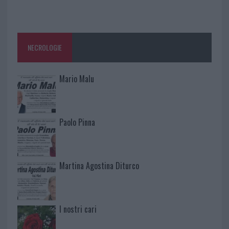
NECROLOGIE
Mario Malu
Paolo Pinna
Martina Agostina Diturco
I nostri cari