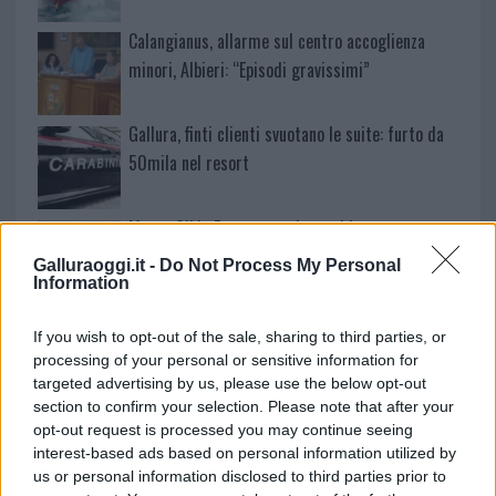
Calangianus, allarme sul centro accoglienza
minori, Albieri: “Episodi gravissimi”
Gallura, finti clienti svuotano le suite: furto da
50mila nel resort
Meteo Olbia 7 agosto, sole e caldo tornano
protagonisti
Galluraoggi.it -
Do Not Process My Personal
Information
Test tunnel Olbia: rampe chiuse ancora fino a
If you wish to opt-out of the sale, sharing to third parties, or
fine agosto
processing of your personal or sensitive information for
targeted advertising by us, please use the below opt-out
section to confirm your selection. Please note that after your
Aggius conquista la classifica delle mete più
opt-out request is processed you may continue seeing
amate dell’estate 2026
interest-based ads based on personal information utilized by
us or personal information disclosed to third parties prior to