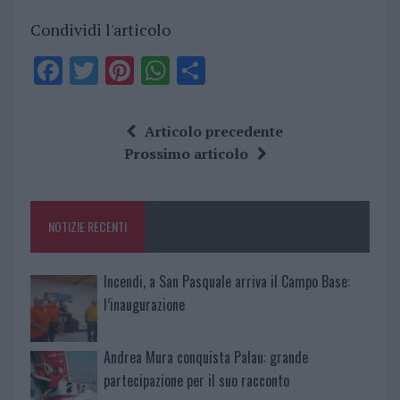
Condividi l'articolo
F
T
Pi
W
S
a
w
n
h
h
ce
it
te
at
a
Articolo precedente
b
te
re
s
re
Prossimo articolo
o
r
st
A
o
p
NOTIZIE RECENTI
k
p
Incendi, a San Pasquale arriva il Campo Base:
l’inaugurazione
Andrea Mura conquista Palau: grande
partecipazione per il suo racconto