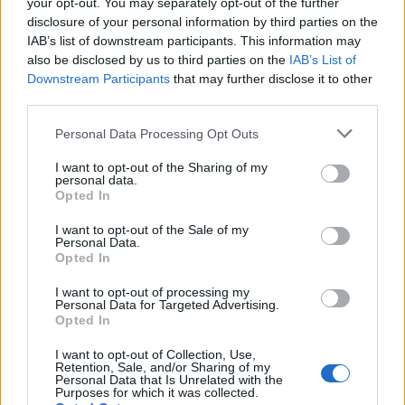
your opt-out. You may separately opt-out of the further
disclosure of your personal information by third parties on the
IAB’s list of downstream participants. This information may
also be disclosed by us to third parties on the
IAB’s List of
Downstream Participants
that may further disclose it to other
third parties.
Please note that this website/app uses one or more Google
Personal Data Processing Opt Outs
services and may gather and store information including but
not limited to your visit or usage behaviour. You may click to
I want to opt-out of the Sharing of my
personal data.
grant or deny consent to Google and its third-party tags to
NECROLOGIE
Opted In
use your data for below specified purposes in below Google
consent section.
I want to opt-out of the Sale of my
Mario Malu
Personal Data.
Opted In
I want to opt-out of processing my
Personal Data for Targeted Advertising.
Paolo Pinna
Opted In
I want to opt-out of Collection, Use,
Retention, Sale, and/or Sharing of my
Personal Data that Is Unrelated with the
Purposes for which it was collected.
Martina Agostina Diturco