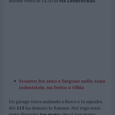
azione verso le 14.30 in
via Leoncavallo
.
Scontro fra auto e furgone nella zona
industriale, un ferito a Olbia
Un garage stava andando a fuoco e la squadra
del
115
ha domato le fiamme. Nel rogo sono
state distrutte
tre moto
che si trovavano