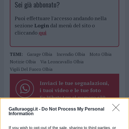
Sei già abbonato?
Puoi effettuare l'accesso andando nella
sezione
Login
dal menù del sito o
cliccando
qui
TEMI:
Garage Olbia
Incendio Olbia
Moto Olbia
Notizie Olbia
Via Leoncavallo Olbia
Vigili Del Fuoco Olbia
Inviaci le tue segnalazioni,
i tuoi video e le tue foto
Su WhatsApp al numero +39
345 356 7512
Galluraoggi.it -
Do Not Process My Personal
Information
If you wish to opt-out of the sale, sharing to third parties, or