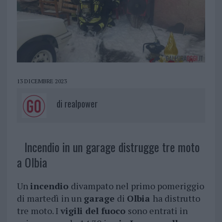
13 DICEMBRE 2023
di
realpower
Incendio in un garage distrugge tre moto
a Olbia
Un
incendio
divampato nel primo pomeriggio
di martedì in un
garage
di
Olbia
ha distrutto
tre moto. I
vigili del fuoco
sono entrati in