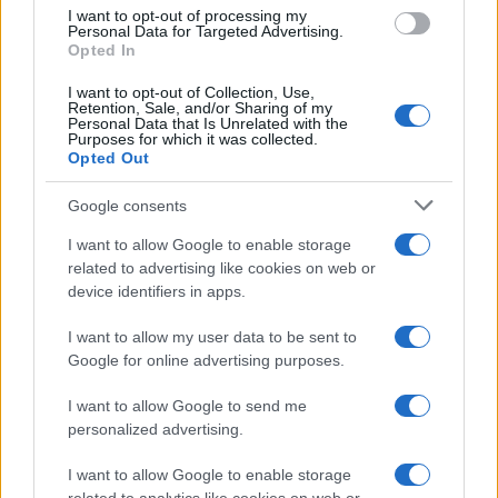
b
te
re
s
re
Prossimo articolo
I want to opt-out of processing my
o
r
st
A
Personal Data for Targeted Advertising.
Opted In
o
p
NOTIZIE RECENTI
I want to opt-out of Collection, Use,
k
p
Retention, Sale, and/or Sharing of my
Personal Data that Is Unrelated with the
Purposes for which it was collected.
Incendio nella notte a Olbia, a fuoco due furgoni
Opted Out
Google consents
I want to allow Google to enable storage
A fuoco un deposito con bombole, intervento dei
related to advertising like cookies on web or
vigili del fuoco a Rudalza
device identifiers in apps.
I want to allow my user data to be sent to
Ristorante distrutto dalle fiamme a La
Google for online advertising purposes.
Maddalena, incendio a Monti d’à rena
I want to allow Google to send me
personalized advertising.
Le previsioni meteo per il weekend a Olbia e in
Gallura
I want to allow Google to enable storage