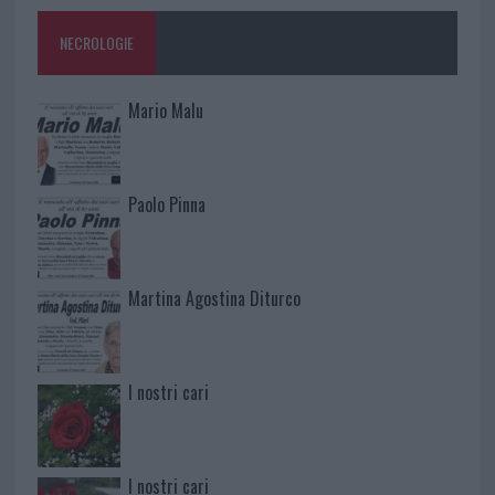
NECROLOGIE
Mario Malu
Paolo Pinna
Martina Agostina Diturco
I nostri cari
I nostri cari