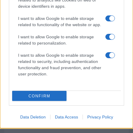
related to analytics like cookies on web or
device identifiers in apps.
Michelle Hunziker in Gallura, bella anche dal
vivo: un amico vip svela come fa
I want to allow Google to enable storage
related to functionality of the website or app.
Calangianus, dopo le polemiche il centro
I want to allow Google to enable storage
accoglienza minori chiude
related to personalization.
I want to allow Google to enable storage
Olbia, divieto di sosta contro spaccio e degrado:
related to security, including authentication
esplode la protesta
functionality and fraud prevention, and other
user protection.
CONFIRM
Data Deletion
Data Access
Privacy Policy