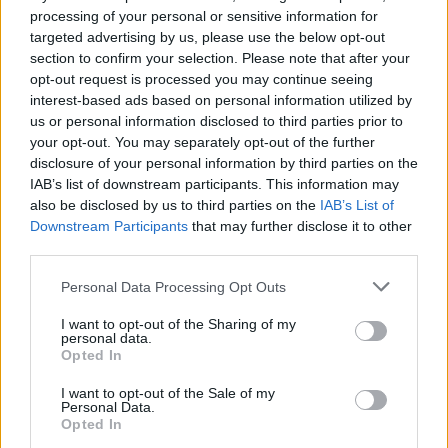
Notizie in tempo reale?
processing of your personal or sensitive information for
Entra nel canale telegram di
targeted advertising by us, please use the below opt-out
section to confirm your selection. Please note that after your
GalluraOggi.it
opt-out request is processed you may continue seeing
interest-based ads based on personal information utilized by
us or personal information disclosed to third parties prior to
your opt-out. You may separately opt-out of the further
disclosure of your personal information by third parties on the
Ricevi le nostre ultime news
IAB’s list of downstream participants. This information may
also be disclosed by us to third parties on the
IAB’s List of
Downstream Participants
that may further disclose it to other
da
Google News
third parties.
Please note that this website/app uses one or more Google
Personal Data Processing Opt Outs
services and may gather and store information including but
Condividi l'articolo
not limited to your visit or usage behaviour. You may click to
I want to opt-out of the Sharing of my
personal data.
F
T
Pi
W
S
grant or deny consent to Google and its third-party tags to
Opted In
use your data for below specified purposes in below Google
a
w
n
h
h
consent section.
I want to opt-out of the Sale of my
Personal Data.
ce
it
te
at
a
Articolo precedente
Opted In