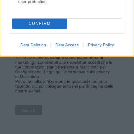
user protection.
Iscriviti alla newsletter di Gallura Oggi e ricevi le nostre
email periodiche contenenti le ultime notizie pubblicate
sul sito web!
*
campo obbligatorio
CONFIRM
*
Indirizzo email
Data Deletion
Data Access
Privacy Policy
Privacy
Utilizziamo Mailchimp come piattaforma di
marketing. Iscrivendoti alla newsletter accetti che le
tue informazioni siano trasferite a Mailchimp per
l'elaborazione.
Leggi qui l'informativa sulla privacy
di Mailchimp
.
Potrai annullare l'iscrizione in qualsiasi momento
facendo clic sul collegamento nel piè di pagina delle
nostre e-mail.