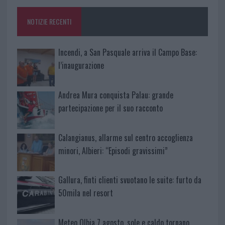
o
p
NOTIZIE RECENTI
k
p
Incendi, a San Pasquale arriva il Campo Base:
l’inaugurazione
Andrea Mura conquista Palau: grande
partecipazione per il suo racconto
Calangianus, allarme sul centro accoglienza
minori, Albieri: “Episodi gravissimi”
Gallura, finti clienti svuotano le suite: furto da
50mila nel resort
Meteo Olbia 7 agosto, sole e caldo tornano