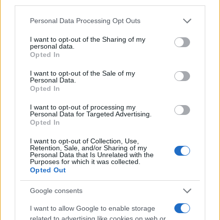
third parties.
Please note that this website/app uses one or more Google
Personal Data Processing Opt Outs
Mario Malu
services and may gather and store information including but
not limited to your visit or usage behaviour. You may click to
I want to opt-out of the Sharing of my
personal data.
grant or deny consent to Google and its third-party tags to
Opted In
use your data for below specified purposes in below Google
Paolo Pinna
consent section.
I want to opt-out of the Sale of my
Personal Data.
Opted In
I want to opt-out of processing my
Martina Agostina Diturco
Personal Data for Targeted Advertising.
Opted In
I want to opt-out of Collection, Use,
Retention, Sale, and/or Sharing of my
I nostri cari
Personal Data that Is Unrelated with the
Purposes for which it was collected.
Opted Out
Google consents
I nostri cari
I want to allow Google to enable storage
related to advertising like cookies on web or