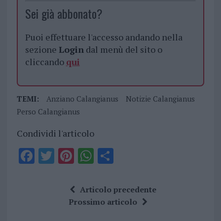
Sei già abbonato?
Puoi effettuare l'accesso andando nella
sezione
Login
dal menù del sito o
cliccando
qui
TEMI:
Anziano Calangianus
Notizie Calangianus
Perso Calangianus
Condividi l'articolo
F
T
Pi
W
S
a
w
n
h
h
ce
it
te
at
a
Articolo precedente
b
te
re
s
re
Prossimo articolo
o
r
st
A