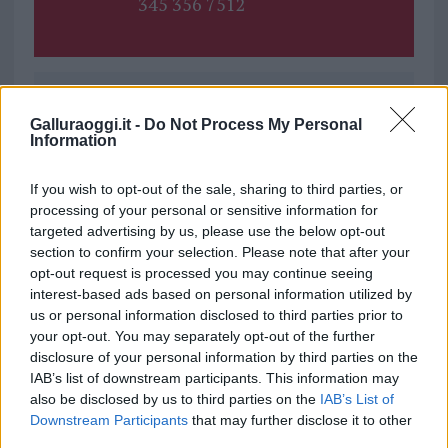
345 356 7512
Ricevi le nostre ultime news
Galluraoggi.it -
Do Not Process My Personal
Information
da
Google News
If you wish to opt-out of the sale, sharing to third parties, or
processing of your personal or sensitive information for
targeted advertising by us, please use the below opt-out
Condividi l'articolo
section to confirm your selection. Please note that after your
opt-out request is processed you may continue seeing
F
T
Pi
W
S
interest-based ads based on personal information utilized by
us or personal information disclosed to third parties prior to
a
w
n
h
h
your opt-out. You may separately opt-out of the further
ce
it
te
at
a
disclosure of your personal information by third parties on the
Articolo precedente
IAB’s list of downstream participants. This information may
b
te
re
s
re
Prossimo articolo
also be disclosed by us to third parties on the
IAB’s List of
o
r
st
A
Downstream Participants
that may further disclose it to other
third parties.