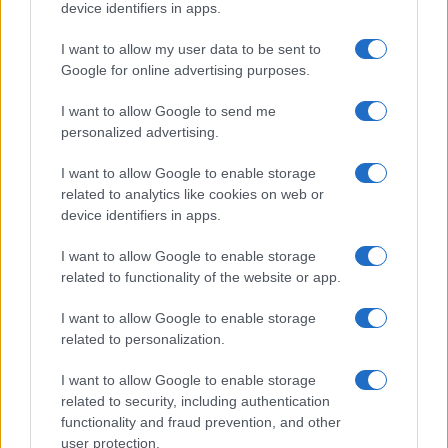
2026: tutti i divieti
device identifiers in apps.
I want to allow my user data to be sent to
Santa Teresa Gallura, nuove regole per la
Google for online advertising purposes.
raccolta differenziata
I want to allow Google to send me
personalized advertising.
Robbie Williams incanta il gala del Big Art
Festival al Romazzino
I want to allow Google to enable storage
related to analytics like cookies on web or
device identifiers in apps.
I want to allow Google to enable storage
related to functionality of the website or app.
I want to allow Google to enable storage
related to personalization.
I want to allow Google to enable storage
related to security, including authentication
functionality and fraud prevention, and other
NECROLOGIE
user protection.