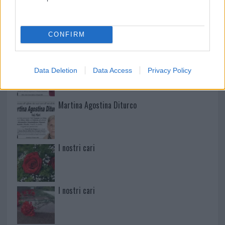
Mario Malu
CONFIRM
Paolo Pinna
Data Deletion
Data Access
Privacy Policy
Martina Agostina Diturco
I nostri cari
I nostri cari