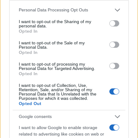
o
p
NOTIZIE RECENTI
k
p
Please note that this website/app uses one or more Google
Personal Data Processing Opt Outs
services and may gather and store information including but
not limited to your visit or usage behaviour. You may click to
I want to opt-out of the Sharing of my
Soccorso tra i mega yacht sulla spiaggia di La
personal data.
grant or deny consent to Google and its third-party tags to
Opted In
Maddalena: cosa è successo
use your data for below specified purposes in below Google
consent section.
I want to opt-out of the Sale of my
Personal Data.
Scontro Misericordia-Comune: Oltre le Bocche
Opted In
attacca la sindaca
I want to opt-out of processing my
Personal Data for Targeted Advertising.
Opted In
Salvini contestato a L’Agnata, il ministro
interviene: “Amo De Andrè che democrazia è?”
I want to opt-out of Collection, Use,
Retention, Sale, and/or Sharing of my
Personal Data that Is Unrelated with the
Purposes for which it was collected.
Porto Taverna, strage di pesci nello stagno:
Opted Out
scattano le prime bonifiche
Google consents
I want to allow Google to enable storage
Olbia, stretta sulla sicurezza per il Red Valley
related to advertising like cookies on web or