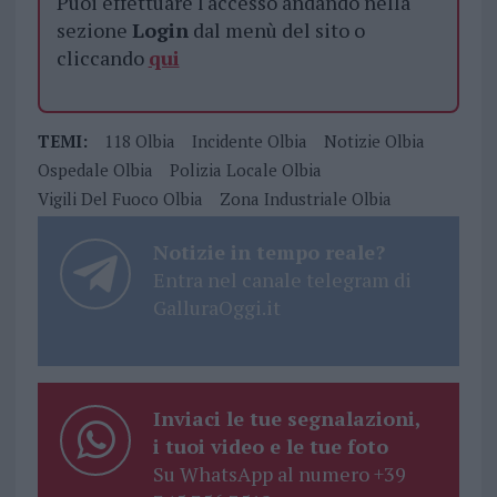
Puoi effettuare l'accesso andando nella
sezione
Login
dal menù del sito o
cliccando
qui
TEMI:
118 Olbia
Incidente Olbia
Notizie Olbia
Ospedale Olbia
Polizia Locale Olbia
Vigili Del Fuoco Olbia
Zona Industriale Olbia
Notizie in tempo reale?
Entra nel canale telegram di
GalluraOggi.it
Inviaci le tue segnalazioni,
i tuoi video e le tue foto
Su WhatsApp al numero +39