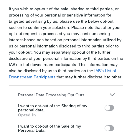
If you wish to opt-out of the sale, sharing to third parties, or
processing of your personal or sensitive information for
targeted advertising by us, please use the below opt-out
Notizie in tempo reale?
section to confirm your selection. Please note that after your
Entra nel canale telegram di
opt-out request is processed you may continue seeing
GalluraOggi.it
interest-based ads based on personal information utilized by
us or personal information disclosed to third parties prior to
your opt-out. You may separately opt-out of the further
disclosure of your personal information by third parties on the
IAB’s list of downstream participants. This information may
also be disclosed by us to third parties on the
IAB’s List of
Ricevi le nostre ultime news
Downstream Participants
that may further disclose it to other
third parties.
da
Google News
Please note that this website/app uses one or more Google
Personal Data Processing Opt Outs
services and may gather and store information including but
not limited to your visit or usage behaviour. You may click to
I want to opt-out of the Sharing of my
personal data.
Condividi l'articolo
grant or deny consent to Google and its third-party tags to
Opted In
use your data for below specified purposes in below Google
F
T
Pi
W
S
consent section.
I want to opt-out of the Sale of my
Personal Data.