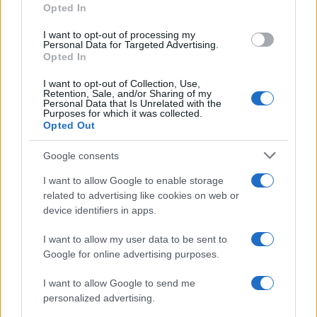
a
w
n
h
h
Opted In
ce
it
te
at
a
Articolo precedente
I want to opt-out of processing my
b
te
re
s
re
Personal Data for Targeted Advertising.
Prossimo articolo
Opted In
o
r
st
A
I want to opt-out of Collection, Use,
o
p
Retention, Sale, and/or Sharing of my
Personal Data that Is Unrelated with the
NOTIZIE RECENTI
k
p
Purposes for which it was collected.
Opted Out
Michelle Hunziker in Gallura, bella anche dal
Google consents
vivo: un amico vip svela come fa
I want to allow Google to enable storage
related to advertising like cookies on web or
Calangianus, dopo le polemiche il centro
device identifiers in apps.
accoglienza minori chiude
I want to allow my user data to be sent to
Google for online advertising purposes.
Olbia, divieto di sosta contro spaccio e degrado:
I want to allow Google to send me
esplode la protesta
personalized advertising.