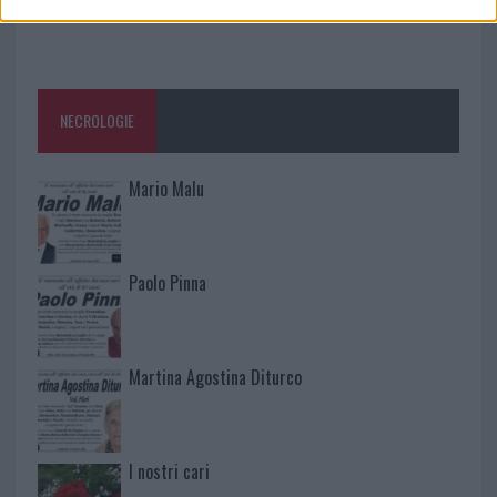
NECROLOGIE
Mario Malu
Paolo Pinna
Martina Agostina Diturco
I nostri cari