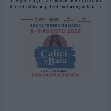
analoghi reati, è stato dunque deferito in stato
di libertà alla competente autorità giudiziaria.