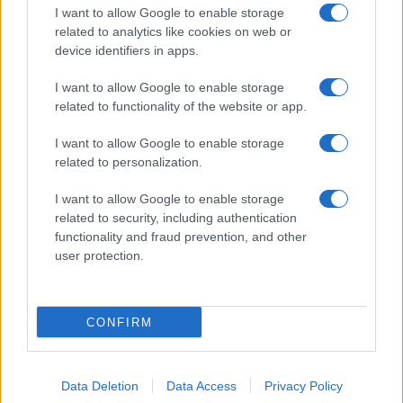
I want to allow Google to enable storage
Pausa caffè impeccabile: come scegliere la
related to analytics like cookies on web or
soluzione ideale per la casa e l’ufficio
device identifiers in apps.
I want to allow Google to enable storage
Monte Pino, la fine di un lungo dolore: storia e
related to functionality of the website or app.
rinascita della strada che segnò la Gallura
I want to allow Google to enable storage
related to personalization.
Raid nelle campagne di Berchidda, rischio per
la rete elettrica
I want to allow Google to enable storage
related to security, including authentication
functionality and fraud prevention, and other
Monte Pino, via i cancelli del cantiere: la Gallura
user protection.
ritrova la strada
CONFIRM
Data Deletion
Data Access
Privacy Policy