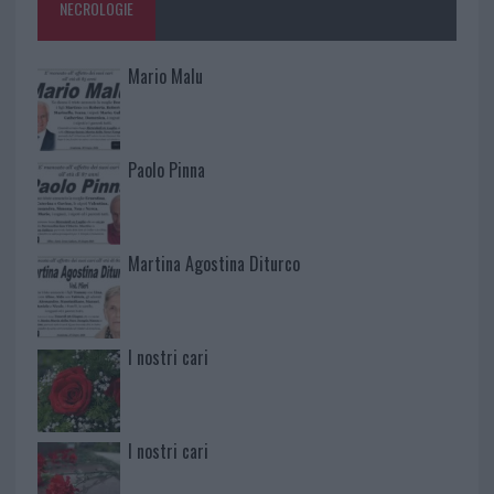
NECROLOGIE
Mario Malu
Paolo Pinna
Martina Agostina Diturco
I nostri cari
I nostri cari