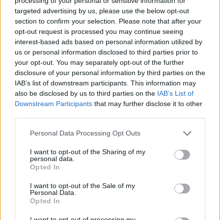
processing of your personal or sensitive information for
Entra nel canale telegram di
targeted advertising by us, please use the below opt-out
GalluraOggi.it
section to confirm your selection. Please note that after your
opt-out request is processed you may continue seeing
interest-based ads based on personal information utilized by
us or personal information disclosed to third parties prior to
your opt-out. You may separately opt-out of the further
Ricevi le nostre ultime news
disclosure of your personal information by third parties on the
IAB’s list of downstream participants. This information may
also be disclosed by us to third parties on the
IAB’s List of
da
Google News
Downstream Participants
that may further disclose it to other
third parties.
Please note that this website/app uses one or more Google
Personal Data Processing Opt Outs
Condividi l'articolo
services and may gather and store information including but
not limited to your visit or usage behaviour. You may click to
I want to opt-out of the Sharing of my
F
T
Pi
W
S
personal data.
grant or deny consent to Google and its third-party tags to
Opted In
a
w
n
h
h
use your data for below specified purposes in below Google
consent section.
ce
it
te
at
a
I want to opt-out of the Sale of my
Articolo precedente
Personal Data.
Opted In
b
te
re
s
re
Prossimo articolo
I want to opt-out of processing my