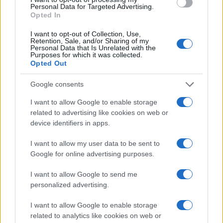
o
r
st
A
Personal Data for Targeted Advertising.
o
p
Opted In
NOTIZIE RECENTI
k
p
I want to opt-out of Collection, Use,
Retention, Sale, and/or Sharing of my
Personal Data that Is Unrelated with the
Purposes for which it was collected.
Le previsioni meteo per il weekend a Olbia e in
Opted Out
Gallura
Google consents
Michelle Hunziker in Gallura, bella anche dal
I want to allow Google to enable storage
vivo: un amico vip svela come fa
related to advertising like cookies on web or
device identifiers in apps.
Calangianus, dopo le polemiche il centro
I want to allow my user data to be sent to
accoglienza minori chiude
Google for online advertising purposes.
I want to allow Google to send me
Olbia, divieto di sosta contro spaccio e degrado:
personalized advertising.
esplode la protesta
I want to allow Google to enable storage
related to analytics like cookies on web or