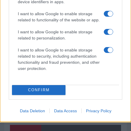
Pausa caffè impeccabile: come scegliere la
device identifiers in apps.
soluzione ideale per la casa e l’ufficio
I want to allow Google to enable storage
related to functionality of the website or app.
Monte Pino, la fine di un lungo dolore: storia e
I want to allow Google to enable storage
rinascita della strada che segnò la Gallura
related to personalization.
I want to allow Google to enable storage
Raid nelle campagne di Berchidda, rischio per
related to security, including authentication
la rete elettrica
functionality and fraud prevention, and other
user protection.
CONFIRM
Data Deletion
Data Access
Privacy Policy