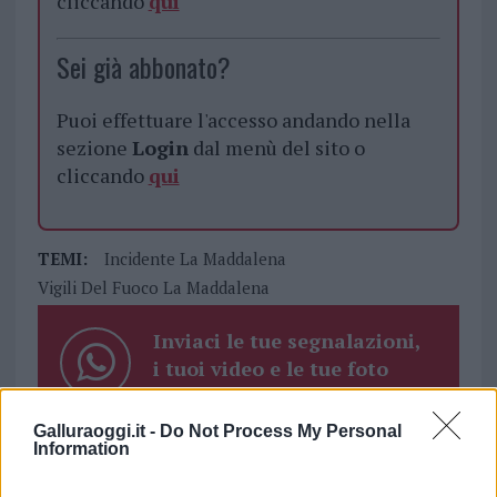
cliccando
qui
Sei già abbonato?
Puoi effettuare l'accesso andando nella
sezione
Login
dal menù del sito o
cliccando
qui
TEMI:
Incidente La Maddalena
Vigili Del Fuoco La Maddalena
Inviaci le tue segnalazioni,
i tuoi video e le tue foto
Su WhatsApp al numero +39
345 356 7512
Galluraoggi.it -
Do Not Process My Personal
Information