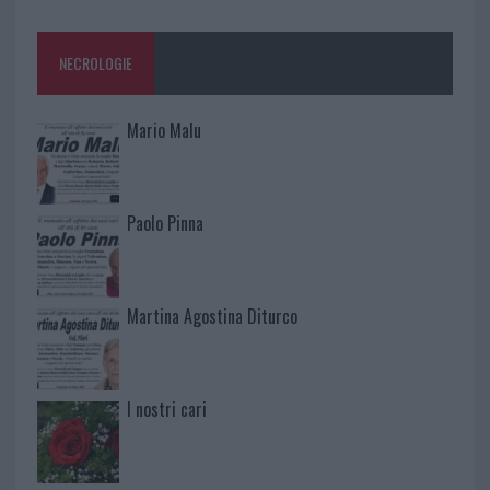
NECROLOGIE
Mario Malu
Paolo Pinna
Martina Agostina Diturco
I nostri cari