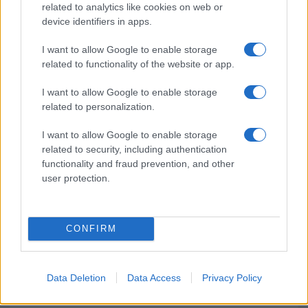
related to analytics like cookies on web or
device identifiers in apps.
Pausa caffè impeccabile: come scegliere la
I want to allow Google to enable storage
soluzione ideale per la casa e l’ufficio
related to functionality of the website or app.
I want to allow Google to enable storage
Monte Pino, la fine di un lungo dolore: storia e
related to personalization.
rinascita della strada che segnò la Gallura
I want to allow Google to enable storage
related to security, including authentication
Raid nelle campagne di Berchidda, rischio per
functionality and fraud prevention, and other
la rete elettrica
user protection.
CONFIRM
Data Deletion
Data Access
Privacy Policy