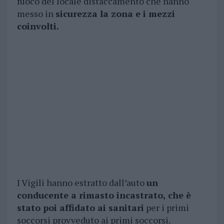
fuoco del locale distaccamento che hanno
messo in
sicurezza la zona e i mezzi
coinvolti.
I Vigili hanno estratto dall’auto
un
conducente a rimasto incastrato, che è
stato poi affidato ai sanitari
per i primi
soccorsi provveduto ai primi soccorsi.