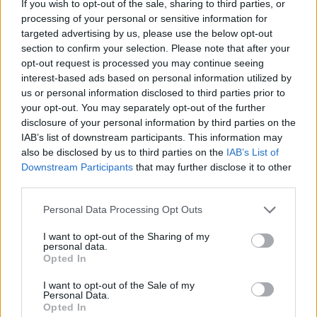
If you wish to opt-out of the sale, sharing to third parties, or
processing of your personal or sensitive information for
Notizie in tempo reale?
targeted advertising by us, please use the below opt-out
Entra nel canale telegram di
section to confirm your selection. Please note that after your
GalluraOggi.it
opt-out request is processed you may continue seeing
interest-based ads based on personal information utilized by
us or personal information disclosed to third parties prior to
your opt-out. You may separately opt-out of the further
disclosure of your personal information by third parties on the
IAB’s list of downstream participants. This information may
Ricevi le nostre ultime news
also be disclosed by us to third parties on the
IAB’s List of
Downstream Participants
that may further disclose it to other
da
Google News
third parties.
Please note that this website/app uses one or more Google
Personal Data Processing Opt Outs
services and may gather and store information including but
Condividi l'articolo
not limited to your visit or usage behaviour. You may click to
I want to opt-out of the Sharing of my
personal data.
grant or deny consent to Google and its third-party tags to
F
T
Pi
W
S
Opted In
use your data for below specified purposes in below Google
a
w
n
h
h
consent section.
I want to opt-out of the Sale of my
Personal Data.
ce
it
te
at
a
Opted In
Articolo precedente