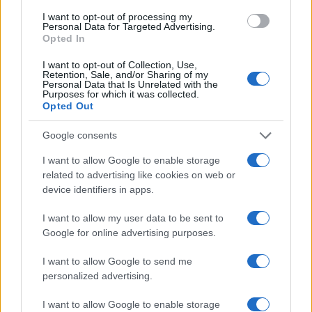
b
te
re
s
re
Prossimo articolo
I want to opt-out of processing my
Personal Data for Targeted Advertising.
o
r
st
A
Opted In
o
p
I want to opt-out of Collection, Use,
NOTIZIE RECENTI
Retention, Sale, and/or Sharing of my
k
p
Personal Data that Is Unrelated with the
Purposes for which it was collected.
Opted Out
Le previsioni meteo per il weekend a Olbia e in
Gallura
Google consents
I want to allow Google to enable storage
Michelle Hunziker in Gallura, bella anche dal
related to advertising like cookies on web or
vivo: un amico vip svela come fa
device identifiers in apps.
I want to allow my user data to be sent to
Calangianus, dopo le polemiche il centro
Google for online advertising purposes.
accoglienza minori chiude
I want to allow Google to send me
personalized advertising.
Olbia, divieto di sosta contro spaccio e degrado:
I want to allow Google to enable storage
esplode la protesta