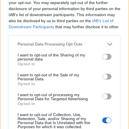
your opt-out. You may separately opt-out of the further
disclosure of your personal information by third parties on the
IAB’s list of downstream participants. This information may
also be disclosed by us to third parties on the
IAB’s List of
Downstream Participants
that may further disclose it to other
third parties.
Please note that this website/app uses one or more Google
Personal Data Processing Opt Outs
services and may gather and store information including but
not limited to your visit or usage behaviour. You may click to
I want to opt-out of the Sharing of my
personal data.
grant or deny consent to Google and its third-party tags to
NECROLOGIE
Opted In
use your data for below specified purposes in below Google
consent section.
I want to opt-out of the Sale of my
Personal Data.
Mario Malu
Opted In
I want to opt-out of processing my
Personal Data for Targeted Advertising.
Opted In
Paolo Pinna
I want to opt-out of Collection, Use,
Retention, Sale, and/or Sharing of my
Personal Data that Is Unrelated with the
Purposes for which it was collected.