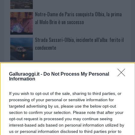
Notre-Dame de Paris conquista Olbia, la prima
al Molo Brin è un successo
Strada Sassari-Olbia, incidente all’alba: ferito il
conducente
Eventi in Gallura, da Jovanotti alla zuppa
gallurese: gli appuntamenti da non perdere
Galluraoggi.it -
Do Not Process My Personal
Information
Lettini e arredi abusivi sulla spiaggia libera,
If you wish to opt-out of the sale, sharing to third parties, or
sequestri a Olbia e Arzachena
processing of your personal or sensitive information for
targeted advertising by us, please use the below opt-out
section to confirm your selection. Please note that after your
È morto Francesco Guccini, il maestro che si
opt-out request is processed you may continue seeing
tenne lontano dalla Costa Smeralda
interest-based ads based on personal information utilized by
us or personal information disclosed to third parties prior to