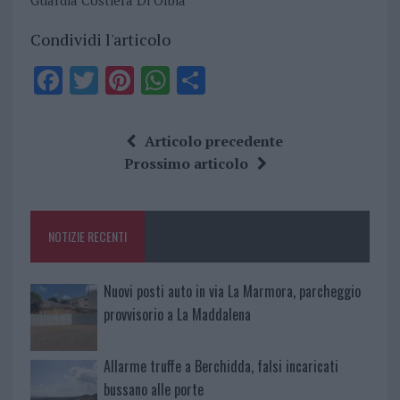
Guardia Costiera Di Olbia
Condividi l'articolo
F
T
Pi
W
S
a
w
n
h
h
ce
it
te
at
a
Articolo precedente
b
te
re
s
re
Prossimo articolo
o
r
st
A
o
p
NOTIZIE RECENTI
k
p
Nuovi posti auto in via La Marmora, parcheggio
provvisorio a La Maddalena
Allarme truffe a Berchidda, falsi incaricati
bussano alle porte