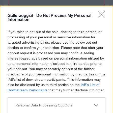
TEMI:
Comune Di Olbia
Primo Maggio
Galluraoggi.it -
Do Not Process My Personal
Information
Notizie in tempo reale?
Entra nel canale telegram di
If you wish to opt-out of the sale, sharing to third parties, or
processing of your personal or sensitive information for
GalluraOggi.it
targeted advertising by us, please use the below opt-out
section to confirm your selection. Please note that after your
opt-out request is processed you may continue seeing
interest-based ads based on personal information utilized by
Inviaci le tue segnalazioni,
us or personal information disclosed to third parties prior to
i tuoi video e le tue foto
your opt-out. You may separately opt-out of the further
disclosure of your personal information by third parties on the
Su WhatsApp al numero +39
IAB’s list of downstream participants. This information may
345 356 7512
also be disclosed by us to third parties on the
IAB’s List of
Downstream Participants
that may further disclose it to other
third parties.
Please note that this website/app uses one or more Google
Personal Data Processing Opt Outs
services and may gather and store information including but
Ricevi le nostre ultime news