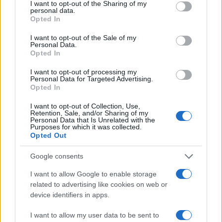
not limited to your visit or usage behaviour. You may click to
I want to opt-out of the Sharing of my
personal data.
grant or deny consent to Google and its third-party tags to
Opted In
da
Google News
use your data for below specified purposes in below Google
consent section.
I want to opt-out of the Sale of my
Personal Data.
Opted In
Condividi l'articolo
I want to opt-out of processing my
F
T
Pi
W
S
Personal Data for Targeted Advertising.
Opted In
a
w
n
h
h
I want to opt-out of Collection, Use,
ce
it
te
at
a
Retention, Sale, and/or Sharing of my
Articolo precedente
Personal Data that Is Unrelated with the
b
te
re
s
re
Purposes for which it was collected.
Prossimo articolo
Opted Out
o
r
st
A
Google consents
o
p
NOTIZIE RECENTI
k
p
I want to allow Google to enable storage
related to advertising like cookies on web or
device identifiers in apps.
Le previsioni meteo per il weekend a Olbia e in
Gallura
I want to allow my user data to be sent to