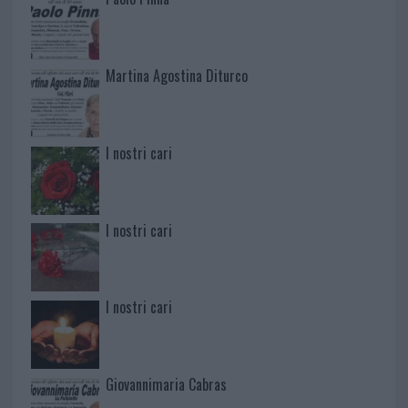
Martina Agostina Diturco
I nostri cari
I nostri cari
I nostri cari
Giovannimaria Cabras