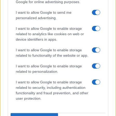
Google for online advertising purposes.
Michelle Hunziker in Gallura, bella anche dal
I want to allow Google to send me
vivo: un amico vip svela come fa
personalized advertising.
I want to allow Google to enable storage
Calangianus, dopo le polemiche il centro
related to analytics like cookies on web or
accoglienza minori chiude
device identifiers in apps.
I want to allow Google to enable storage
Olbia, divieto di sosta contro spaccio e degrado:
related to functionality of the website or app.
esplode la protesta
I want to allow Google to enable storage
related to personalization.
Pausa caffè impeccabile: come scegliere la
I want to allow Google to enable storage
soluzione ideale per la casa e l’ufficio
related to security, including authentication
functionality and fraud prevention, and other
Monte Pino, la fine di un lungo dolore: storia e
user protection.
rinascita della strada che segnò la Gallura