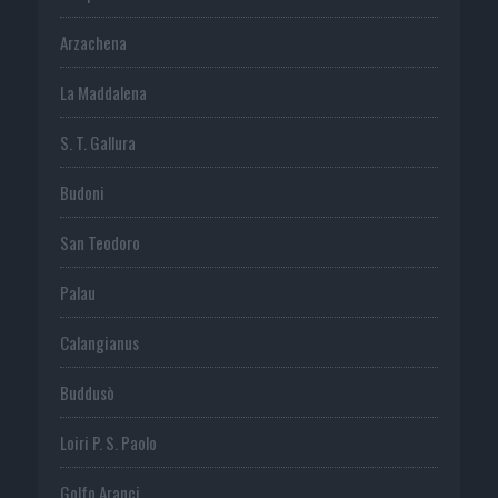
Arzachena
La Maddalena
S. T. Gallura
Budoni
San Teodoro
Palau
Calangianus
Buddusò
Loiri P. S. Paolo
Golfo Aranci