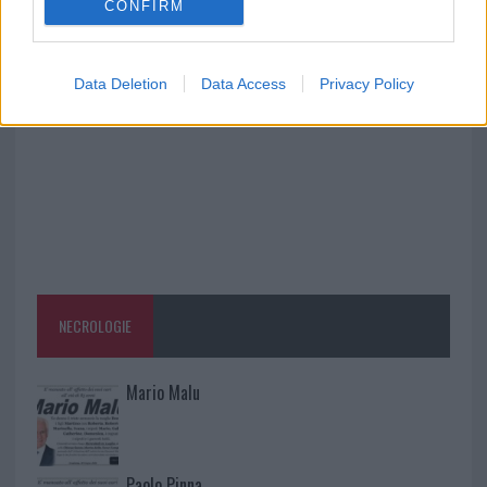
CONFIRM
Raid nelle campagne di Berchidda, rischio per
la rete elettrica
Data Deletion
Data Access
Privacy Policy
NECROLOGIE
Mario Malu
Paolo Pinna