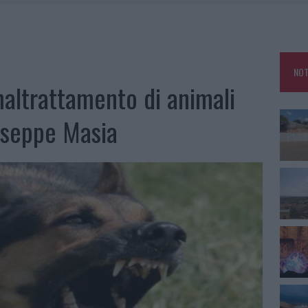
ARMORA, PARCHEGGIO PROVVISORIO A LA MADDALENA
FALSI INCARICATI BUSSANO ALLE PORTE
NOT
A OLBIA, LA PRIMA AL MOLO BRIN È UN SUCCESSO
altrattamento di animali
TE ALL’ALBA: FERITO IL CONDUCENTE
iuseppe Masia