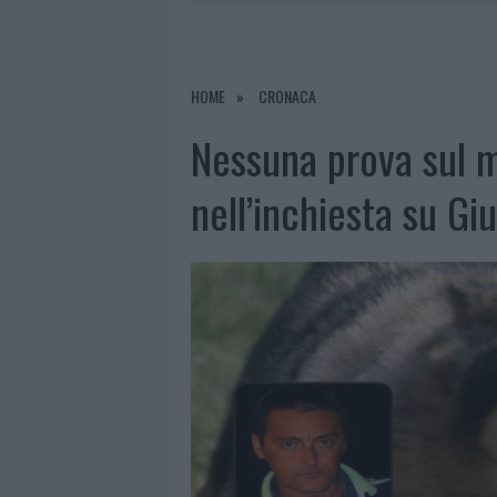
PERDERE
6 AGOSTO 2026
|
NUOVI POSTI AUTO IN VIA LA M
6 AGOSTO 2026
|
ALLARME TRUFFE A BERCHIDDA, 
HOME
CRONACA
6 AGOSTO 2026
|
NOTRE-DAME DE PARIS CONQUIST
Nessuna prova sul m
6 AGOSTO 2026
|
STRADA SASSARI-OLBIA, INCIDEN
nell’inchiesta su G