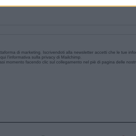
ggi e ricevi le nostre email periodiche contenenti le ultime notizie pubbli
aforma di marketing. Iscrivendoti alla newsletter accetti che le tue info
qui l'informativa sulla privacy di Mailchimp
.
siasi momento facendo clic sul collegamento nel piè di pagina delle nostr