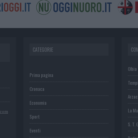
CATEGORIE
CO
Olbia
Prima pagina
Temp
Cronaca
Arza
Economia
La Ma
.com
Sport
S. T. 
Eventi