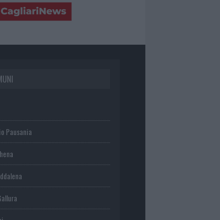
MUNI
io Pausania
chena
ddalena
Gallura