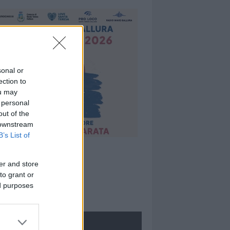
sonal or
ection to
ou may
 personal
out of the
 downstream
B’s List of
er and store
to grant or
ed purposes
ROLOGIE