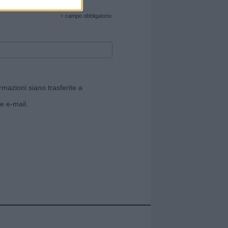
cate sul sito web!
*
campo obbligatorio
rmazioni siano trasferite a
e e-mail.