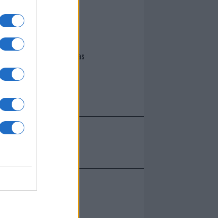
I nostri cari
Giovannimaria Cabras