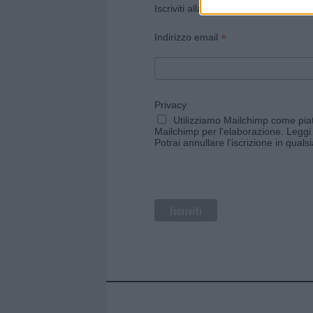
Iscriviti alla newsletter di Gallura O
*
Indirizzo email
Privacy
Utilizziamo Mailchimp come piatt
Mailchimp per l'elaborazione.
Leggi 
Potrai annullare l'iscrizione in qual