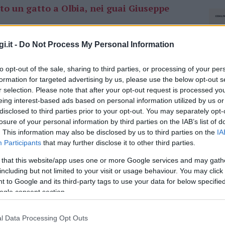
to un gatto a Olbia, nei guai Giuseppe
i.it -
Do Not Process My Personal Information
 sono verificati nella residenza del professore a
ipotesi iniziale, il comico avrebbe cercato di
to opt-out of the sale, sharing to third parties, or processing of your per
l suo giardino. L’incidente più grave sarebbe
formation for targeted advertising by us, please use the below opt-out s
cito dal suo nascondiglio. Secondo l’accusa
r selection. Please note that after your opt-out request is processed y
 avrebbe incitato il suo cane contro il gatto,
eing interest-based ads based on personal information utilized by us or
disclosed to third parties prior to your opt-out. You may separately opt-
losure of your personal information by third parties on the IAB’s list of
differente
fin dai primi momenti. Masia ha
. This information may also be disclosed by us to third parties on the
IA
Participants
that may further disclose it to other third parties.
 cane
, ma di aver cercato di separare i due
chiuso il caso, ritenendo che
non vi siano
 that this website/app uses one or more Google services and may gath
sta.
including but not limited to your visit or usage behaviour. You may click 
 to Google and its third-party tags to use your data for below specifi
ogle consent section.
azionali?
l Data Processing Opt Outs
NEC