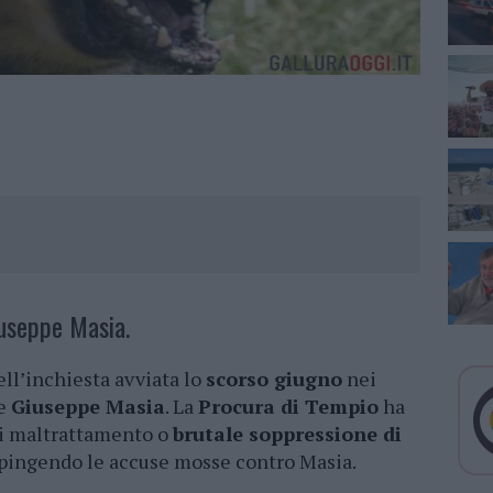
iuseppe Masia.
ell’inchiesta avviata lo
scorso giugno
nei
te
Giuseppe Masia
. La
Procura di Tempio
ha
di maltrattamento o
brutale soppressione di
espingendo le accuse mosse contro Masia.