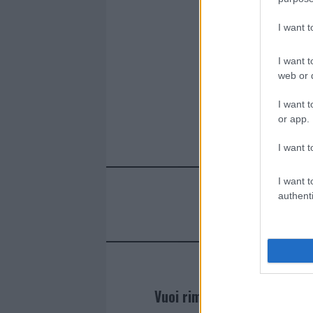
o
p
k
p
I want 
I want t
web or d
I want t
or app.
I want t
I want t
authenti
Vuoi rimanere sempre agg