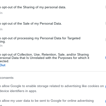
 mese
cliccando
qui
o opt-out of the Sharing of my personal data.
In
o opt-out of the Sale of my Personal Data.
do nella sezione
Login
dal menù del sito o
In
to opt-out of processing my Personal Data for Targeted
ing.
In
Procura Tempio
o opt-out of Collection, Use, Retention, Sale, and/or Sharing
ersonal Data that Is Unrelated with the Purposes for which it
lected.
Out
consents
o allow Google to enable storage related to advertising like cookies on
dente
Prossimo articolo
evice identifiers in apps.
o allow my user data to be sent to Google for online advertising
s.