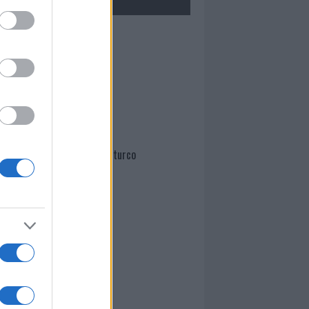
Mario Malu
Paolo Pinna
Martina Agostina Diturco
I nostri cari
I nostri cari