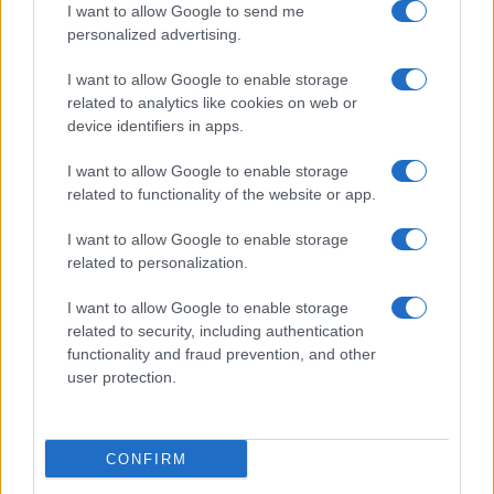
I want to allow Google to send me
personalized advertising.
Incidente sulla provinciale 125, paura tra Olbia e
I want to allow Google to enable storage
Arzachena
related to analytics like cookies on web or
device identifiers in apps.
Incidente sulla strada provinciale ad Arzachena,
I want to allow Google to enable storage
un ferito
related to functionality of the website or app.
I want to allow Google to enable storage
Sangue, musica e solidarietà con Avis Olbia al
related to personalization.
Delta Center
I want to allow Google to enable storage
related to security, including authentication
Meteo Olbia 9 agosto, temperature in calo
functionality and fraud prevention, and other
user protection.
Salmo finisce in ospedale a Catania, ma il tour
va avanti: “Sicilia, ci sono”
CONFIRM