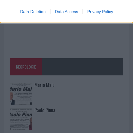
Data Deletion
Data Access
Privacy Policy
NECROLOGIE
Mario Malu
Paolo Pinna