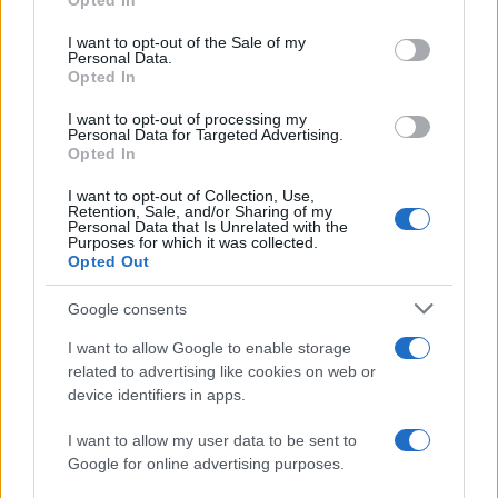
Opted In
use your data for below specified purposes in below Google
consent section.
I want to opt-out of the Sale of my
Condividi l'articolo
Personal Data.
Opted In
F
T
Pi
W
S
I want to opt-out of processing my
a
w
n
h
h
Personal Data for Targeted Advertising.
Opted In
ce
it
te
at
a
Articolo precedente
I want to opt-out of Collection, Use,
b
te
re
s
re
Prossimo articolo
Retention, Sale, and/or Sharing of my
Personal Data that Is Unrelated with the
o
r
st
A
Purposes for which it was collected.
Opted Out
o
p
NOTIZIE RECENTI
k
p
Google consents
I want to allow Google to enable storage
Controlli rafforzati in Costa Smeralda, 20
related to advertising like cookies on web or
arresti e 135 denunce
device identifiers in apps.
I want to allow my user data to be sent to
Tre milioni di euro dalla Provincia Gallura per
Google for online advertising purposes.
nuove aule nelle scuole di Olbia