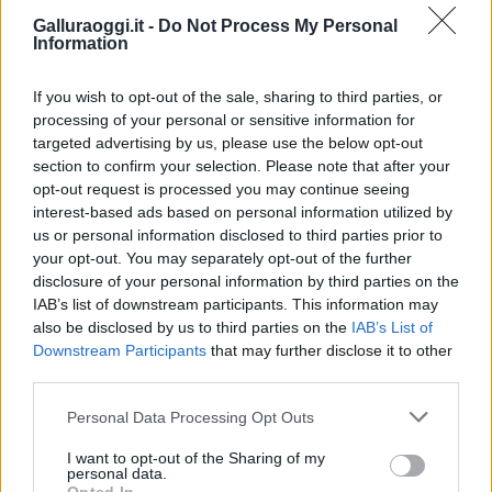
Notizie in tempo reale?
Galluraoggi.it -
Do Not Process My Personal
Information
Entra nel canale telegram di
GalluraOggi.it
If you wish to opt-out of the sale, sharing to third parties, or
processing of your personal or sensitive information for
targeted advertising by us, please use the below opt-out
section to confirm your selection. Please note that after your
opt-out request is processed you may continue seeing
Inviaci le tue segnalazioni,
interest-based ads based on personal information utilized by
i tuoi video e le tue foto
us or personal information disclosed to third parties prior to
Su WhatsApp al numero +39
your opt-out. You may separately opt-out of the further
345 356 7512
disclosure of your personal information by third parties on the
IAB’s list of downstream participants. This information may
also be disclosed by us to third parties on the
IAB’s List of
Downstream Participants
that may further disclose it to other
third parties.
Ricevi le nostre ultime news
Please note that this website/app uses one or more Google
Personal Data Processing Opt Outs
services and may gather and store information including but
not limited to your visit or usage behaviour. You may click to
I want to opt-out of the Sharing of my
da
Google News
personal data.
grant or deny consent to Google and its third-party tags to