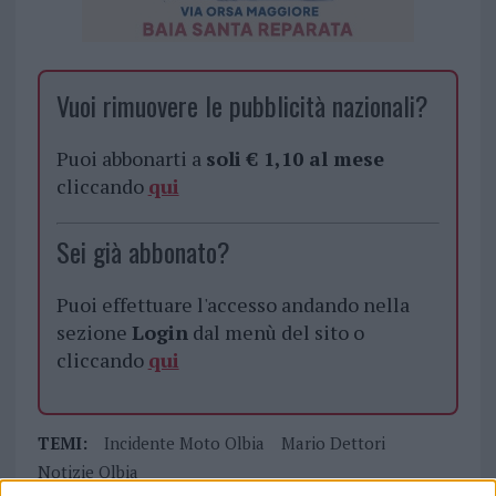
Vuoi rimuovere le pubblicità nazionali?
Puoi abbonarti a
soli € 1,10 al mese
cliccando
qui
Sei già abbonato?
Puoi effettuare l'accesso andando nella
sezione
Login
dal menù del sito o
cliccando
qui
TEMI:
Incidente Moto Olbia
Mario Dettori
Notizie Olbia