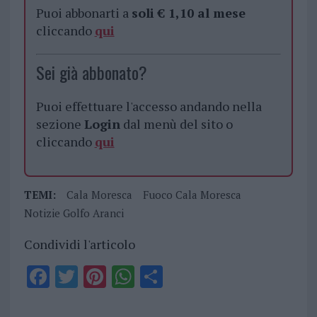
Puoi abbonarti a
soli € 1,10 al mese
cliccando
qui
Sei già abbonato?
Puoi effettuare l'accesso andando nella
sezione
Login
dal menù del sito o
cliccando
qui
TEMI:
Cala Moresca
Fuoco Cala Moresca
Notizie Golfo Aranci
Condividi l'articolo
F
T
Pi
W
S
a
w
n
h
h