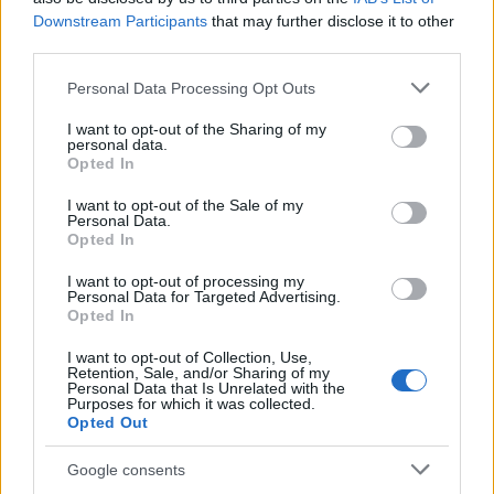
Downstream Participants
that may further disclose it to other
third parties.
NECROLOGIE
Please note that this website/app uses one or more Google
Personal Data Processing Opt Outs
services and may gather and store information including but
not limited to your visit or usage behaviour. You may click to
I want to opt-out of the Sharing of my
Mario Malu
personal data.
grant or deny consent to Google and its third-party tags to
Opted In
use your data for below specified purposes in below Google
consent section.
I want to opt-out of the Sale of my
Personal Data.
Paolo Pinna
Opted In
I want to opt-out of processing my
Personal Data for Targeted Advertising.
Opted In
Martina Agostina Diturco
I want to opt-out of Collection, Use,
Retention, Sale, and/or Sharing of my
Personal Data that Is Unrelated with the
Purposes for which it was collected.
Opted Out
I nostri cari
Google consents