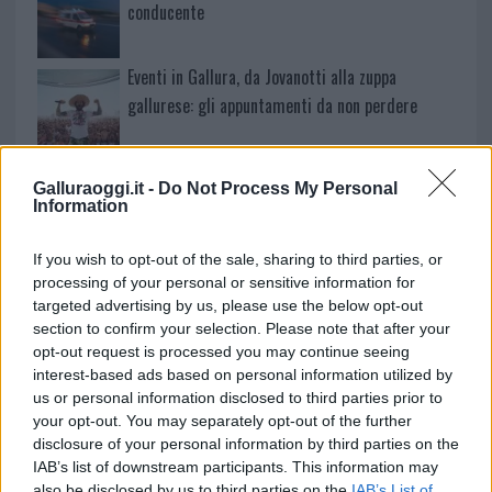
conducente
Eventi in Gallura, da Jovanotti alla zuppa
gallurese: gli appuntamenti da non perdere
Lettini e arredi abusivi sulla spiaggia libera,
Galluraoggi.it -
Do Not Process My Personal
sequestri a Olbia e Arzachena
Information
È morto Francesco Guccini, il maestro che si
If you wish to opt-out of the sale, sharing to third parties, or
processing of your personal or sensitive information for
tenne lontano dalla Costa Smeralda
targeted advertising by us, please use the below opt-out
section to confirm your selection. Please note that after your
opt-out request is processed you may continue seeing
interest-based ads based on personal information utilized by
us or personal information disclosed to third parties prior to
your opt-out. You may separately opt-out of the further
disclosure of your personal information by third parties on the
IAB’s list of downstream participants. This information may
also be disclosed by us to third parties on the
IAB’s List of