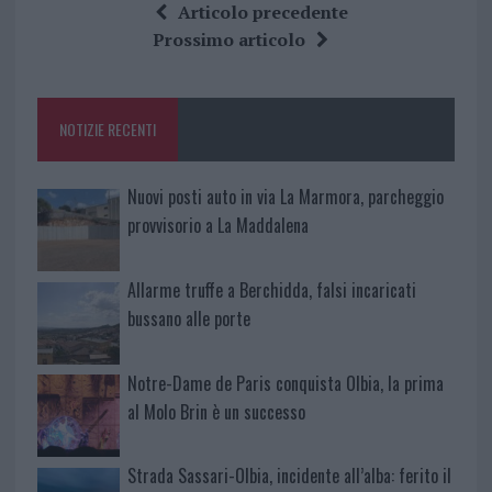
ce
it
te
at
a
Articolo precedente
b
te
re
s
re
Prossimo articolo
o
r
st
A
o
p
NOTIZIE RECENTI
k
p
Nuovi posti auto in via La Marmora, parcheggio
provvisorio a La Maddalena
Allarme truffe a Berchidda, falsi incaricati
bussano alle porte
Notre-Dame de Paris conquista Olbia, la prima
al Molo Brin è un successo
Strada Sassari-Olbia, incidente all’alba: ferito il