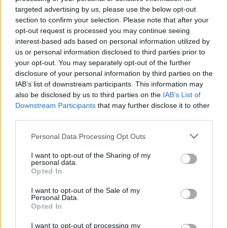
targeted advertising by us, please use the below opt-out
protagonisti
section to confirm your selection. Please note that after your
opt-out request is processed you may continue seeing
Test tunnel Olbia: rampe chiuse ancora fino a
interest-based ads based on personal information utilized by
us or personal information disclosed to third parties prior to
fine agosto
your opt-out. You may separately opt-out of the further
disclosure of your personal information by third parties on the
Aggius conquista la classifica delle mete più
IAB’s list of downstream participants. This information may
also be disclosed by us to third parties on the
IAB’s List of
amate dell’estate 2026
Downstream Participants
that may further disclose it to other
third parties.
Please note that this website/app uses one or more Google
Personal Data Processing Opt Outs
services and may gather and store information including but
not limited to your visit or usage behaviour. You may click to
I want to opt-out of the Sharing of my
personal data.
grant or deny consent to Google and its third-party tags to
Opted In
use your data for below specified purposes in below Google
consent section.
I want to opt-out of the Sale of my
Personal Data.
Opted In
I want to opt-out of processing my