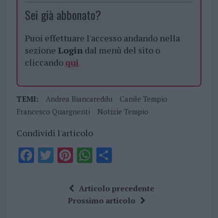
Sei già abbonato?
Puoi effettuare l'accesso andando nella
sezione
Login
dal menù del sito o
cliccando
qui
TEMI:
Andrea Biancareddu
Canile Tempio
Francesco Quargnenti
Notizie Tempio
Condividi l'articolo
F
T
Pi
W
S
a
w
n
h
h
ce
it
te
at
a
Articolo precedente
b
te
re
s
re
Prossimo articolo
o
r
st
A