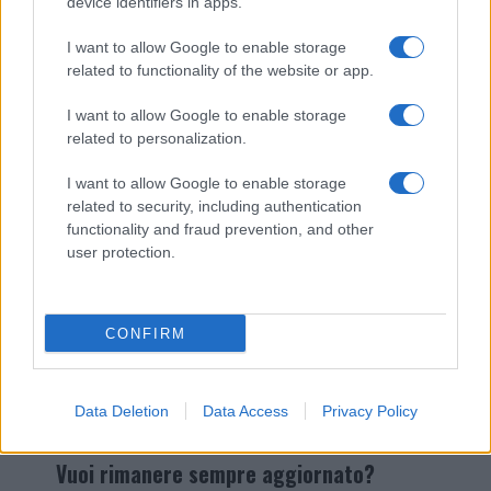
device identifiers in apps.
I nostri cari
I want to allow Google to enable storage
related to functionality of the website or app.
I want to allow Google to enable storage
Giovannimaria Cabras
related to personalization.
I want to allow Google to enable storage
related to security, including authentication
functionality and fraud prevention, and other
user protection.
Invia un Comunicato Stampa
|
Pubblicità
|
Segnala
CONFIRM
Data Deletion
Data Access
Privacy Policy
Vuoi rimanere sempre aggiornato?