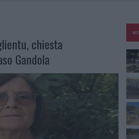
IAMME A LA MADDALENA, INCENDIO A MONTI D’À RENA
KEND A OLBIA E IN GALLURA
 BELLA ANCHE DAL VIVO: UN AMICO VIP SVELA COME FA
NOT
 A FUOCO DUE FURGONI
lientu, chiesta
caso Gandola