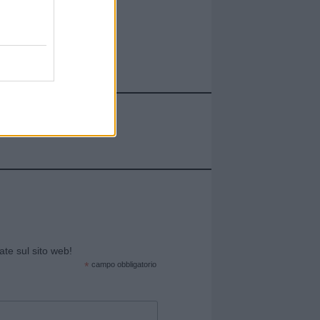
cate sul sito web!
*
campo obbligatorio