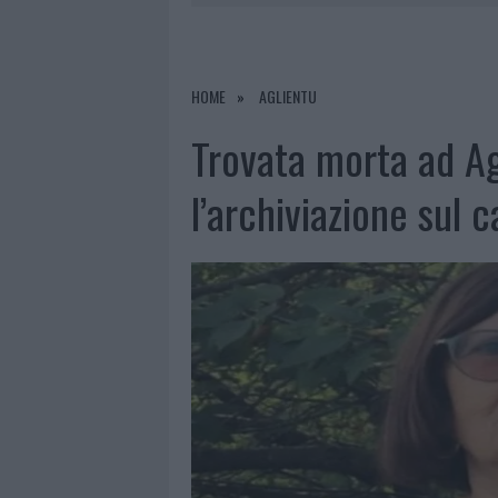
8 AGOSTO 2026
|
RISTORANTE DISTRUTTO DALLE F
7 AGOSTO 2026
|
LE PREVISIONI METEO PER IL WEE
7 AGOSTO 2026
|
MICHELLE HUNZIKER IN GALLURA,
HOME
AGLIENTU
8 AGOSTO 2026
|
INCENDIO NELLA NOTTE A OLBIA,
Trovata morta ad Ag
l’archiviazione sul 