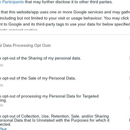
ultima aveva segnalato alla Procura alcuni
Participants
that may further disclose it to other third parties.
ruzione della scomparsa e della morte della
 that this website/app uses one or more Google services and may gath
evidenziate incongruenze
sulla presenza di
including but not limited to your visit or usage behaviour. You may click 
 Vignola la mattina del 28 marzo 2021.
 to Google and its third-party tags to use your data for below specifi
ogle consent section.
l Data Processing Opt Outs
azionali?
o opt-out of the Sharing of my personal data.
In
 mese
cliccando
qui
o opt-out of the Sale of my Personal Data.
In
to opt-out of processing my Personal Data for Targeted
ing.
do nella sezione
Login
dal menù del sito o
In
o opt-out of Collection, Use, Retention, Sale, and/or Sharing
ersonal Data that Is Unrelated with the Purposes for which it
lected.
Out