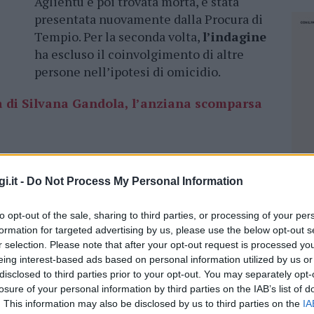
Aglientu e poi trovata morta, è stata
presentata nuovamente dalla Procura di
Tempio. Per la seconda volta,
l’indagine
ha escluso il coinvolgimento di altre
persone nell’ipotesi di omicidio.
ta di Silvana Gandola, l’anziana scomparsa
rincipio di Alzheimer
, scomparve il 28 marzo
nte nella zona della torre di Vignola nel
i.it -
Do Not Process My Personal Information
urono scoperti da alcuni
cacciatori
a fine
to opt-out of the sale, sharing to third parties, or processing of your per
formation for targeted advertising by us, please use the below opt-out s
Silvana Gandola, la borsa, i soldi e quel
r selection. Please note that after your opt-out request is processed y
to gli arbusti per quasi un anno
.
eing interest-based ads based on personal information utilized by us or
disclosed to third parties prior to your opt-out. You may separately opt-
losure of your personal information by third parties on the IAB’s list of
ta su richiesta della famiglia della pensionata,
. This information may also be disclosed by us to third parties on the
IA
NEC