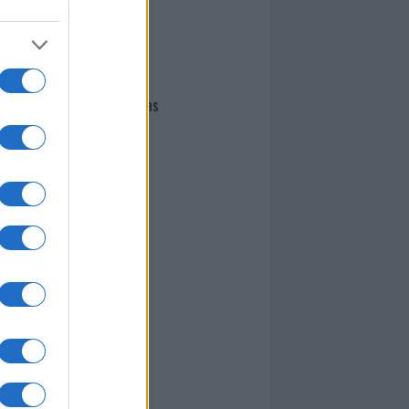
I nostri cari
Giovannimaria Cabras