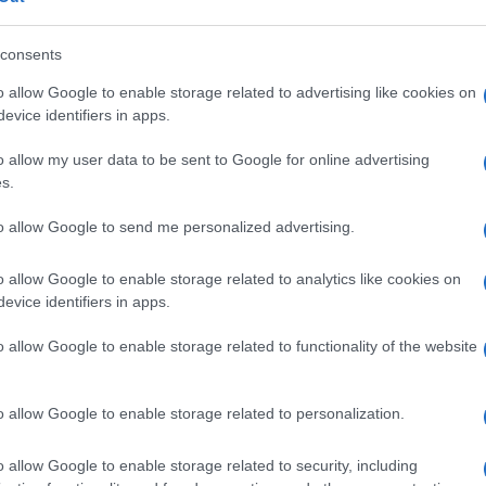
dola
eale?
consents
gram di GalluraOggi.it
o allow Google to enable storage related to advertising like cookies on
evice identifiers in apps.
o allow my user data to be sent to Google for online advertising
s.
lazioni, i tuoi video e le tue foto
ro +39 345 356 7512
to allow Google to send me personalized advertising.
o allow Google to enable storage related to analytics like cookies on
evice identifiers in apps.
ime news da
Google News
o allow Google to enable storage related to functionality of the website
o allow Google to enable storage related to personalization.
o allow Google to enable storage related to security, including