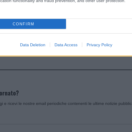
cation functionality and fraud prevention, and other user protection.
dente
Prossimo articolo
CONFIRM
Data Deletion
Data Access
Privacy Policy
Invia un Comunicato Stampa
|
Pubblicità
|
Segnala
iornato?
ggi e ricevi le nostre email periodiche contenenti le ultime notizie pubbli