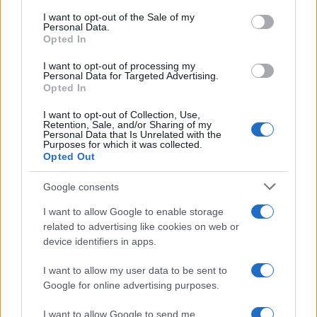
Condividi l'articolo
consent section.
I want to opt-out of the Sale of my
Personal Data.
F
T
Pi
W
S
Opted In
a
w
n
h
h
I want to opt-out of processing my
Personal Data for Targeted Advertising.
ce
it
te
at
a
Opted In
Articolo precedente
b
te
re
s
re
Prossimo articolo
I want to opt-out of Collection, Use,
Retention, Sale, and/or Sharing of my
o
r
st
A
Personal Data that Is Unrelated with the
Purposes for which it was collected.
o
p
Opted Out
NOTIZIE RECENTI
k
p
Google consents
Sangue, musica e solidarietà con Avis Olbia al
I want to allow Google to enable storage
related to advertising like cookies on web or
Delta Center
device identifiers in apps.
I want to allow my user data to be sent to
Meteo Olbia 9 agosto, temperature in calo
Google for online advertising purposes.
I want to allow Google to send me