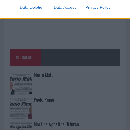
Data Deletion
Data Access
Privacy Policy
NECROLOGIE
Mario Malu
Paolo Pinna
Martina Agostina Diturco