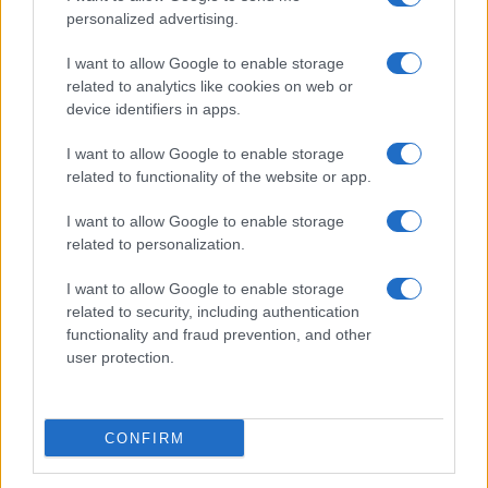
personalized advertising.
Salmo finisce in ospedale a Catania, ma il tour
va avanti: “Sicilia, ci sono”
I want to allow Google to enable storage
related to analytics like cookies on web or
device identifiers in apps.
Jovanotti, Gabry Ponte e Alfa: Olbia ombelico del
mondo per una notte
I want to allow Google to enable storage
related to functionality of the website or app.
Giorgia Meloni a La Maddalena, la vicesindaco:
I want to allow Google to enable storage
“Orgoglio e discrezione per visita privata̶…
related to personalization.
I want to allow Google to enable storage
Incendio nella notte a Olbia, a fuoco due furgoni
related to security, including authentication
functionality and fraud prevention, and other
user protection.
A fuoco un deposito con bombole, intervento dei
vigili del fuoco a Rudalza
CONFIRM