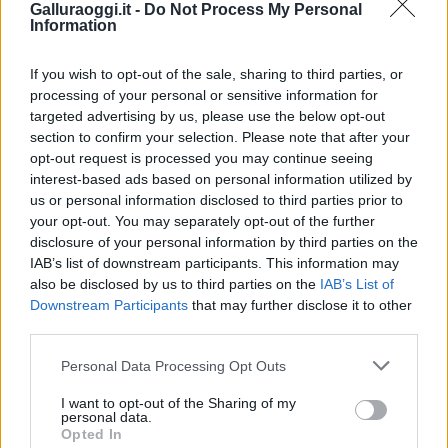
Galluraoggi.it -
Do Not Process My Personal
Entra nel canale telegram di
Information
GalluraOggi.it
If you wish to opt-out of the sale, sharing to third parties, or
processing of your personal or sensitive information for
targeted advertising by us, please use the below opt-out
section to confirm your selection. Please note that after your
Inviaci le tue segnalazioni,
opt-out request is processed you may continue seeing
i tuoi video e le tue foto
interest-based ads based on personal information utilized by
Su WhatsApp al numero +39
us or personal information disclosed to third parties prior to
345 356 7512
your opt-out. You may separately opt-out of the further
disclosure of your personal information by third parties on the
IAB’s list of downstream participants. This information may
also be disclosed by us to third parties on the
IAB’s List of
Downstream Participants
that may further disclose it to other
third parties.
Ricevi le nostre ultime news
Please note that this website/app uses one or more Google
Personal Data Processing Opt Outs
services and may gather and store information including but
da
Google News
not limited to your visit or usage behaviour. You may click to
I want to opt-out of the Sharing of my
personal data.
grant or deny consent to Google and its third-party tags to
Opted In
use your data for below specified purposes in below Google