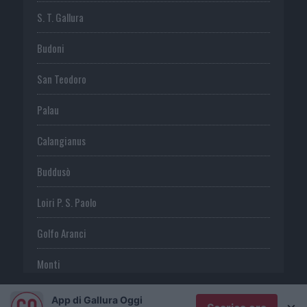
S. T. Gallura
Budoni
San Teodoro
Palau
Calangianus
Buddusò
Loiri P. S. Paolo
Golfo Aranci
Monti
Telti
App di Gallura Oggi