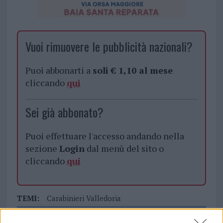
Vuoi rimuovere le pubblicità nazionali?
Puoi abbonarti a
soli € 1,10 al mese
cliccando
qui
Sei già abbonato?
Puoi effettuare l'accesso andando nella
sezione
Login
dal menù del sito o
cliccando
qui
TEMI:
Carabinieri Valledoria
Notizie in tempo reale?