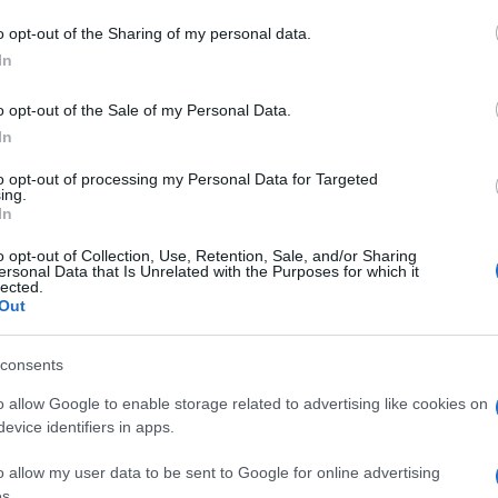
o opt-out of the Sharing of my personal data.
In
te Olbia
Notizie Olbia
o opt-out of the Sale of my Personal Data.
In
eale?
gram di GalluraOggi.it
to opt-out of processing my Personal Data for Targeted
ing.
In
o opt-out of Collection, Use, Retention, Sale, and/or Sharing
ersonal Data that Is Unrelated with the Purposes for which it
lazioni, i tuoi video e le tue foto
lected.
Out
ro +39 345 356 7512
consents
o allow Google to enable storage related to advertising like cookies on
evice identifiers in apps.
ime news da
Google News
o allow my user data to be sent to Google for online advertising
s.