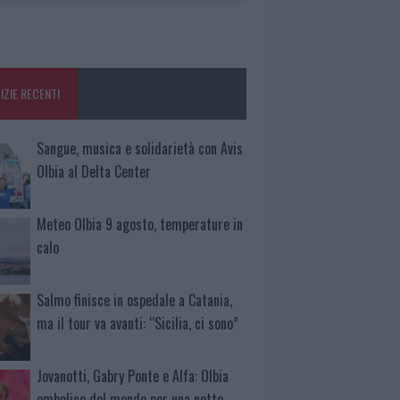
IZIE RECENTI
Sangue, musica e solidarietà con Avis
Olbia al Delta Center
Meteo Olbia 9 agosto, temperature in
calo
Salmo finisce in ospedale a Catania,
ma il tour va avanti: “Sicilia, ci sono”
Jovanotti, Gabry Ponte e Alfa: Olbia
ombelico del mondo per una notte