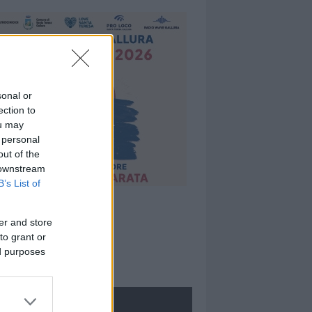
sonal or
ection to
ou may
 personal
out of the
 downstream
B’s List of
er and store
to grant or
ed purposes
ROLOGIE