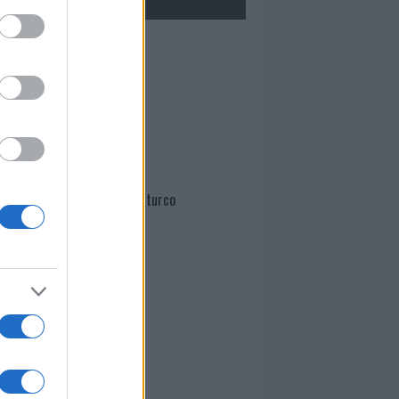
Mario Malu
Paolo Pinna
Martina Agostina Diturco
I nostri cari
I nostri cari