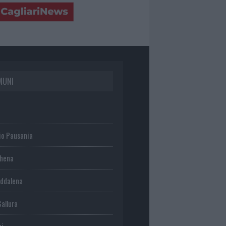
MUNI
io Pausania
chena
ddalena
Gallura