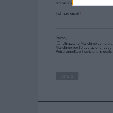
Iscriviti alla newsletter di Gallura O
*
Indirizzo email
Privacy
Utilizziamo Mailchimp come piatt
Mailchimp per l'elaborazione.
Leggi 
Potrai annullare l'iscrizione in qual