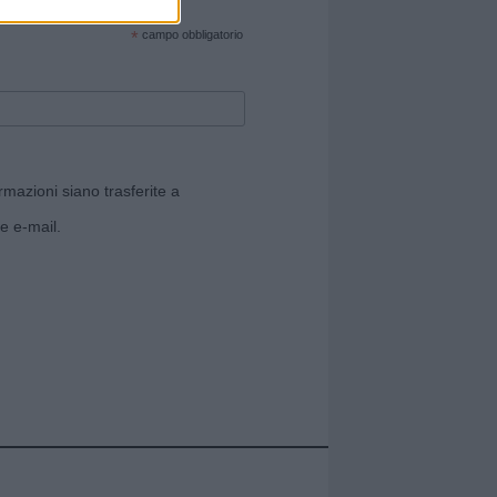
cate sul sito web!
*
campo obbligatorio
rmazioni siano trasferite a
e e-mail.