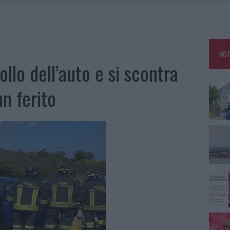
TANIA, MA IL TOUR VA AVANTI: “SICILIA, CI SONO”
A: OLBIA OMBELICO DEL MONDO PER UNA NOTTE
, LA VICESINDACO: “ORGOGLIO E DISCREZIONE PER VISITA PRIVATA”
NOT
CON AVIS OLBIA AL DELTA CENTER
ollo dell’auto e si scontra
un ferito