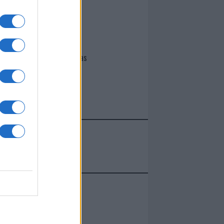
I nostri cari
Giovannimaria Cabras