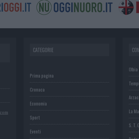
CATEGORIE
CO
Olbia
Prima pagina
Temp
Cronaca
Arza
Economia
La Ma
.com
Sport
S. T. 
Eventi