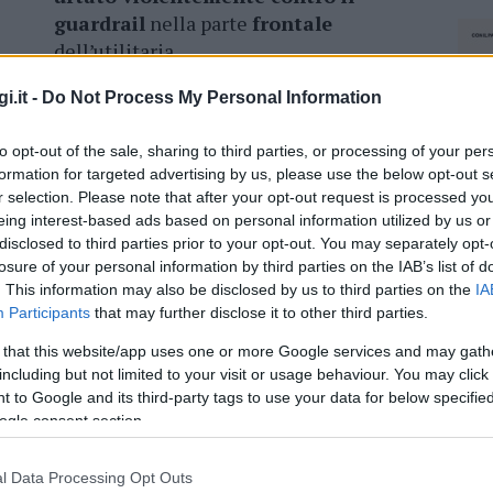
guardrail
nella parte
frontale
dell’utilitaria.
Subito soccorsa dal personale sanitario
i.it -
Do Not Process My Personal Information
del 118, è stata trasportata all’
ospedale
to opt-out of the sale, sharing to third parties, or processing of your per
dimenti sanitari. Non si segnalano
altre
formation for targeted advertising by us, please use the below opt-out s
r selection. Please note that after your opt-out request is processed y
eing interest-based ads based on personal information utilized by us or
disclosed to third parties prior to your opt-out. You may separately opt-
losure of your personal information by third parties on the IAB’s list of
. This information may also be disclosed by us to third parties on the
IA
azionali?
Participants
that may further disclose it to other third parties.
 that this website/app uses one or more Google services and may gath
 mese
cliccando
qui
including but not limited to your visit or usage behaviour. You may click 
 to Google and its third-party tags to use your data for below specifi
ogle consent section.
do nella sezione
Login
dal menù del sito o
l Data Processing Opt Outs
NEC