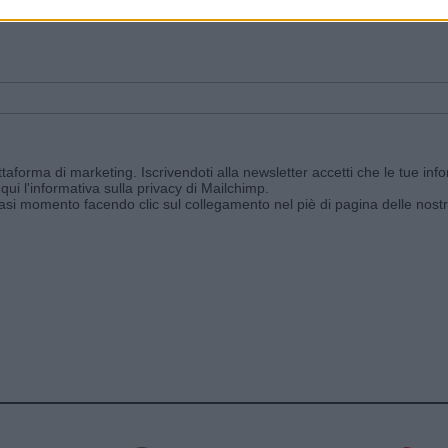
ggi e ricevi le nostre email periodiche contenenti le ultime notizie pubbli
aforma di marketing. Iscrivendoti alla newsletter accetti che le tue info
qui l'informativa sulla privacy di Mailchimp
.
siasi momento facendo clic sul collegamento nel piè di pagina delle nostr