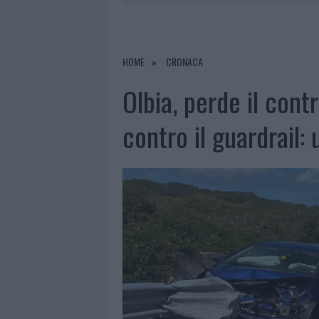
8 AGOSTO 2026
|
SALMO FINISCE IN OSPEDALE A CA
8 AGOSTO 2026
|
JOVANOTTI, GABRY PONTE E ALF
8 AGOSTO 2026
|
GIORGIA MELONI A LA MADDALENA
HOME
CRONACA
8 AGOSTO 2026
|
SANGUE, MUSICA E SOLIDARIETÀ 
Olbia, perde il contr
contro il guardrail: 