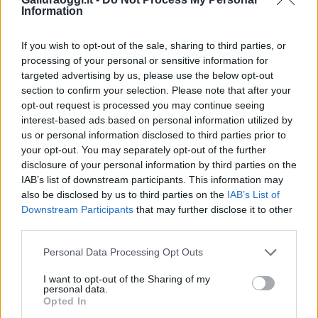
Information
Vuoi rimuovere le pubblicità nazionali?
If you wish to opt-out of the sale, sharing to third parties, or
processing of your personal or sensitive information for
targeted advertising by us, please use the below opt-out
Puoi abbonarti a
soli € 1,10 al mese
section to confirm your selection. Please note that after your
cliccando
qui
opt-out request is processed you may continue seeing
interest-based ads based on personal information utilized by
us or personal information disclosed to third parties prior to
Sei già abbonato?
your opt-out. You may separately opt-out of the further
disclosure of your personal information by third parties on the
Puoi effettuare l'accesso andando nella
IAB’s list of downstream participants. This information may
sezione
Login
dal menù del sito o
also be disclosed by us to third parties on the
IAB’s List of
Downstream Participants
that may further disclose it to other
cliccando
qui
third parties.
Please note that this website/app uses one or more Google
Personal Data Processing Opt Outs
services and may gather and store information including but
TEMI:
Questura Nuoro
not limited to your visit or usage behaviour. You may click to
I want to opt-out of the Sharing of my
personal data.
grant or deny consent to Google and its third-party tags to
Notizie in tempo reale?
Opted In
use your data for below specified purposes in below Google