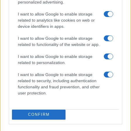
Condividi l'articolo
personalized advertising.
F
T
Pi
W
S
I want to allow Google to enable storage
a
w
n
h
h
related to analytics like cookies on web or
device identifiers in apps.
ce
it
te
at
a
Articolo precedente
b
te
re
s
re
I want to allow Google to enable storage
Prossimo articolo
related to functionality of the website or app.
o
r
st
A
I want to allow Google to enable storage
o
p
related to personalization.
NOTIZIE RECENTI
k
p
I want to allow Google to enable storage
related to security, including authentication
Le previsioni meteo per il weekend a Olbia e in
functionality and fraud prevention, and other
Gallura
user protection.
Michelle Hunziker in Gallura, bella anche dal
vivo: un amico vip svela come fa
CONFIRM