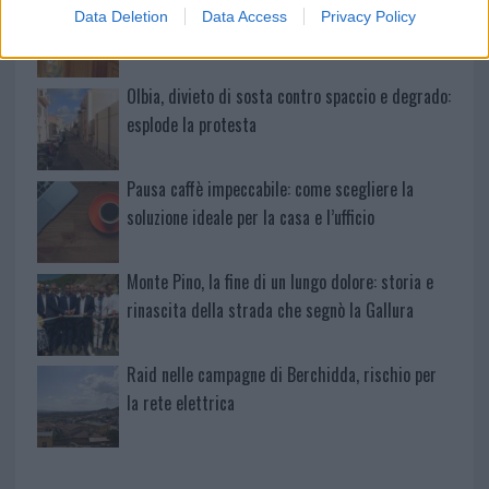
Calangianus, dopo le polemiche il centro
Data Deletion
Data Access
Privacy Policy
accoglienza minori chiude
Olbia, divieto di sosta contro spaccio e degrado:
esplode la protesta
Pausa caffè impeccabile: come scegliere la
soluzione ideale per la casa e l’ufficio
Monte Pino, la fine di un lungo dolore: storia e
rinascita della strada che segnò la Gallura
Raid nelle campagne di Berchidda, rischio per
la rete elettrica