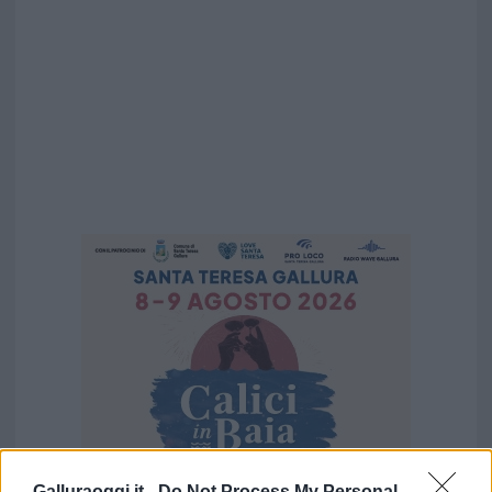
Galluraoggi.it -
Do Not Process My Personal