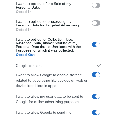
Entra nel canale telegram di
consent section.
I want to opt-out of the Sale of my
GalluraOggi.it
Personal Data.
Opted In
I want to opt-out of processing my
Personal Data for Targeted Advertising.
Opted In
Inviaci le tue segnalazioni,
i tuoi video e le tue foto
I want to opt-out of Collection, Use,
Retention, Sale, and/or Sharing of my
Su WhatsApp al numero +39
Personal Data that Is Unrelated with the
Purposes for which it was collected.
345 356 7512
Opted Out
Google consents
I want to allow Google to enable storage
related to advertising like cookies on web or
Ricevi le nostre ultime news
device identifiers in apps.
da
Google News
I want to allow my user data to be sent to
Google for online advertising purposes.
I want to allow Google to send me