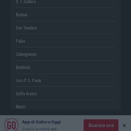
S. T. Gallura
Budoni
San Teodoro
Palau
Calangianus
Buddusò
Loiri P. S. Paolo
Golfo Aranci
Monti
Telti
App di Gallura Oggi
×
Scarica ora
Scarica la nostra app