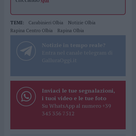
TEMI:
Carabinieri Olbia
Notizie Olbia
Rapina Centro Olbia
Rapina Olbia
Notizie in tempo reale?
Entra nel canale telegram di
GalluraOggi.it
Inviaci le tue segnalazioni,
i tuoi video e le tue foto
Su WhatsApp al numero +39
345 356 7512