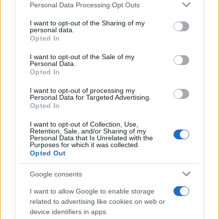
“Sul filo del discorso”: sold out ad Olbia per il
Please note that this website/app uses one or more Google
Personal Data Processing Opt Outs
services and may gather and store information including but
reading su Atzeni
not limited to your visit or usage behaviour. You may click to
I want to opt-out of the Sharing of my
personal data.
grant or deny consent to Google and its third-party tags to
Opted In
La Maddalena, festa per i 30 anni del Diving
use your data for below specified purposes in below Google
consent section.
center di Tegge
I want to opt-out of the Sale of my
Personal Data.
Opted In
Esce di strada con l’auto ad Arzachena: ferito il
I want to opt-out of processing my
conducente
Personal Data for Targeted Advertising.
Opted In
I want to opt-out of Collection, Use,
Turiste si perdono a Tavolara: salvate dai vigili
Retention, Sale, and/or Sharing of my
del fuoco
Personal Data that Is Unrelated with the
Purposes for which it was collected.
Opted Out
Meteo Olbia 6 agosto, migliora il tempo in
Google consents
Gallura
I want to allow Google to enable storage
related to advertising like cookies on web or
Incidente Olbia, poliziotto in vacanza salva 6
device identifiers in apps.