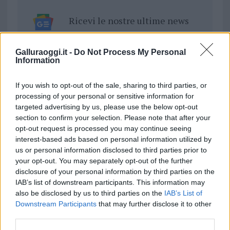
Ricevi le nostre ultime news
da
Google News
Galluraoggi.it -
Do Not Process My Personal
Information
If you wish to opt-out of the sale, sharing to third parties, or
Condividi l'articolo
processing of your personal or sensitive information for
F
T
Pi
W
S
targeted advertising by us, please use the below opt-out
section to confirm your selection. Please note that after your
a
w
n
h
h
opt-out request is processed you may continue seeing
ce
it
te
at
a
interest-based ads based on personal information utilized by
Articolo precedente
us or personal information disclosed to third parties prior to
b
te
re
s
re
Prossimo articolo
your opt-out. You may separately opt-out of the further
o
r
st
A
disclosure of your personal information by third parties on the
IAB’s list of downstream participants. This information may
o
p
also be disclosed by us to third parties on the
IAB’s List of
NOTIZIE RECENTI
k
p
Downstream Participants
that may further disclose it to other
third parties.