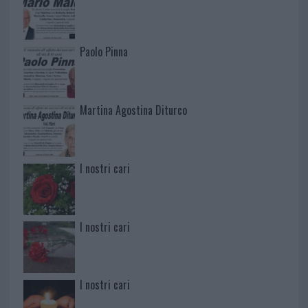
Paolo Pinna
Martina Agostina Diturco
I nostri cari
I nostri cari
I nostri cari