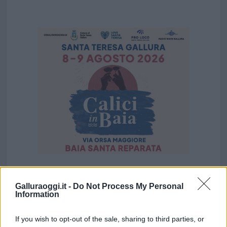
Vuoi rimuovere le pubblicità nazionali?
Galluraoggi.it -
Do Not Process My Personal
Information
Puoi abbonarti a
soli € 1,10 al mese
cliccando
qui
If you wish to opt-out of the sale, sharing to third parties, or