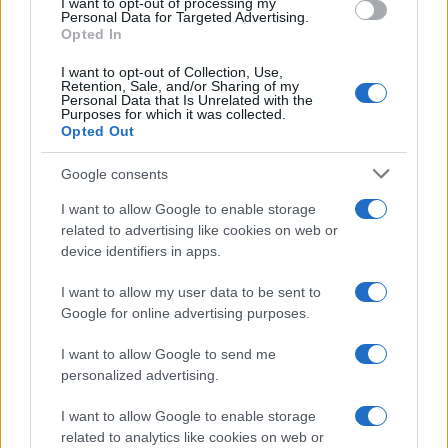
I want to opt-out of processing my
Su WhatsApp al numero +39
Personal Data for Targeted Advertising.
Opted In
345 356 7512
I want to opt-out of Collection, Use,
Retention, Sale, and/or Sharing of my
Personal Data that Is Unrelated with the
Purposes for which it was collected.
Opted Out
Ricevi le nostre ultime news
Google consents
I want to allow Google to enable storage
da
Google News
related to advertising like cookies on web or
device identifiers in apps.
Condividi l'articolo
I want to allow my user data to be sent to
Google for online advertising purposes.
F
T
Pi
W
S
a
w
n
h
h
I want to allow Google to send me
personalized advertising.
ce
it
te
at
a
Articolo precedente
I want to allow Google to enable storage
b
te
re
s
re
Prossimo articolo
related to analytics like cookies on web or