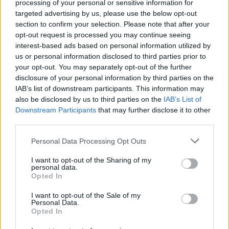
processing of your personal or sensitive information for
targeted advertising by us, please use the below opt-out
Sei già abbonato?
section to confirm your selection. Please note that after your
opt-out request is processed you may continue seeing
interest-based ads based on personal information utilized by
Puoi effettuare l'accesso andando nella
us or personal information disclosed to third parties prior to
sezione
Login
dal menù del sito o
your opt-out. You may separately opt-out of the further
cliccando
qui
disclosure of your personal information by third parties on the
IAB’s list of downstream participants. This information may
also be disclosed by us to third parties on the
IAB’s List of
Downstream Participants
that may further disclose it to other
TEMI:
Visite La Maddalena
Visite Olbia
third parties.
Notizie in tempo reale?
Please note that this website/app uses one or more Google
Personal Data Processing Opt Outs
Entra nel canale telegram di
services and may gather and store information including but
GalluraOggi.it
not limited to your visit or usage behaviour. You may click to
I want to opt-out of the Sharing of my
personal data.
grant or deny consent to Google and its third-party tags to
Opted In
use your data for below specified purposes in below Google
consent section.
I want to opt-out of the Sale of my
Personal Data.
Inviaci le tue segnalazioni,
Opted In
i tuoi video e le tue foto