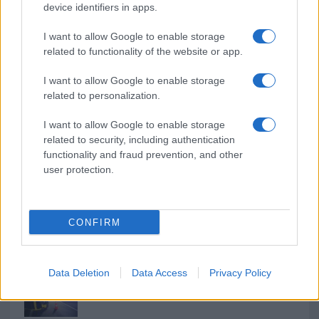
o
r
st
A
device identifiers in apps.
o
p
I want to allow Google to enable storage
NOTIZIE RECENTI
k
p
related to functionality of the website or app.
I want to allow Google to enable storage
Controlli rafforzati in Costa Smeralda, 20
related to personalization.
arresti e 135 denunce
I want to allow Google to enable storage
related to security, including authentication
Tre milioni di euro dalla Provincia Gallura per
functionality and fraud prevention, and other
nuove aule nelle scuole di Olbia
user protection.
Incidente sulla provinciale 125, paura tra Olbia e
CONFIRM
Arzachena
Incidente sulla strada provinciale ad Arzachena,
Data Deletion
Data Access
Privacy Policy
un ferito