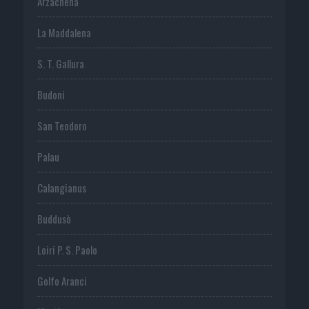
Arzachena
La Maddalena
S. T. Gallura
Budoni
San Teodoro
Palau
Calangianus
Buddusò
Loiri P. S. Paolo
Golfo Aranci