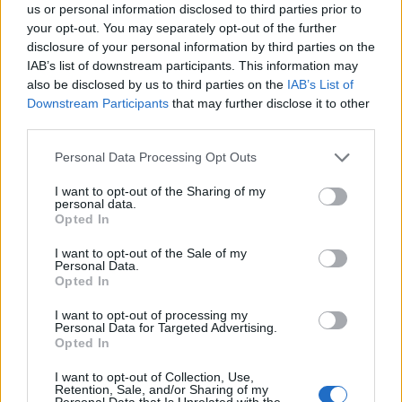
us or personal information disclosed to third parties prior to
your opt-out. You may separately opt-out of the further
disclosure of your personal information by third parties on the
IAB’s list of downstream participants. This information may
also be disclosed by us to third parties on the
IAB’s List of
Downstream Participants
that may further disclose it to other
Vuoi rimuovere le pubblicità nazionali?
third parties.
Please note that this website/app uses one or more Google
Personal Data Processing Opt Outs
Puoi abbonarti a
soli € 1,10 al mese
services and may gather and store information including but
cliccando
qui
not limited to your visit or usage behaviour. You may click to
I want to opt-out of the Sharing of my
personal data.
grant or deny consent to Google and its third-party tags to
Opted In
use your data for below specified purposes in below Google
Sei già abbonato?
consent section.
I want to opt-out of the Sale of my
Personal Data.
Puoi effettuare l'accesso andando nella
Opted In
sezione
Login
dal menù del sito o
I want to opt-out of processing my
cliccando
qui
Personal Data for Targeted Advertising.
Opted In
I want to opt-out of Collection, Use,
Retention, Sale, and/or Sharing of my
TEMI:
Massimo Deiana
Notizie Golfo Aranci
Personal Data that Is Unrelated with the