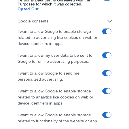
Purposes for which it was collected.
Notizie Olbia
Porto Golfo Aranci
Porto Olbia
Opted Out
Inviaci le tue segnalazioni,
Google consents
i tuoi video e le tue foto
I want to allow Google to enable storage
Su WhatsApp al numero +39
related to advertising like cookies on web or
345 356 7512
device identifiers in apps.
I want to allow my user data to be sent to
Google for online advertising purposes.
Notizie in tempo reale?
I want to allow Google to send me
Entra nel canale telegram di
personalized advertising.
GalluraOggi.it
I want to allow Google to enable storage
related to analytics like cookies on web or
device identifiers in apps.
I want to allow Google to enable storage
Ricevi le nostre ultime news
related to functionality of the website or app.