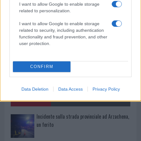
da
Google News
I want to allow Google to enable storage
related to personalization.
I want to allow Google to enable storage
Condividi l'articolo
related to security, including authentication
functionality and fraud prevention, and other
F
T
Pi
W
S
user protection.
a
w
n
h
h
ce
it
te
at
a
Articolo precedente
CONFIRM
b
te
re
s
re
Prossimo articolo
o
r
st
A
o
p
Data Deletion
Data Access
Privacy Policy
NOTIZIE RECENTI
k
p
Incidente sulla strada provinciale ad Arzachena,
un ferito