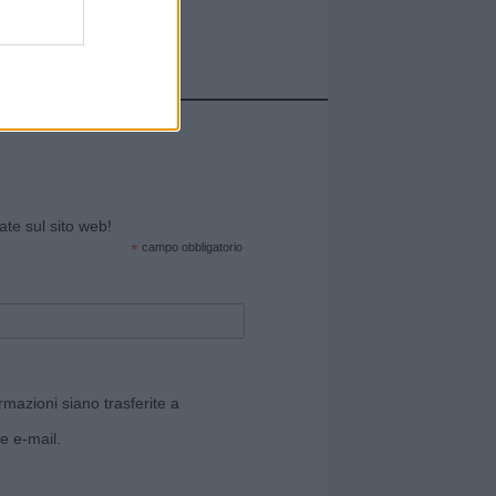
cate sul sito web!
*
campo obbligatorio
rmazioni siano trasferite a
e e-mail.