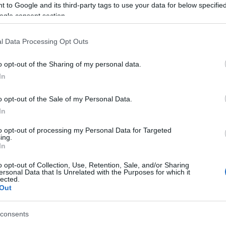
 to Google and its third-party tags to use your data for below specifi
ogle consent section.
azionali?
l Data Processing Opt Outs
 mese
cliccando
qui
o opt-out of the Sharing of my personal data.
In
o opt-out of the Sale of my Personal Data.
do nella sezione
Login
dal menù del sito o
In
to opt-out of processing my Personal Data for Targeted
ing.
In
o opt-out of Collection, Use, Retention, Sale, and/or Sharing
ersonal Data that Is Unrelated with the Purposes for which it
eale?
lected.
gram di GalluraOggi.it
Out
consents