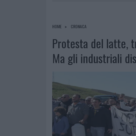
7 AGOSTO 2026
|
CALANGIANUS, DOPO LE POLEMIC
7 AGOSTO 2026
|
OLBIA, DIVIETO DI SOSTA CONT
7 AGOSTO 2026
|
PAUSA CAFFÈ IMPECCABILE: COME 
HOME
CRONACA
7 AGOSTO 2026
|
LE PREVISIONI METEO PER IL WEE
Protesta del latte, t
Ma gli industriali di