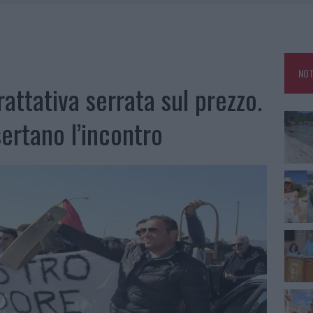
HE IL CENTRO ACCOGLIENZA MINORI CHIUDE
RO SPACCIO E DEGRADO: ESPLODE LA PROTESTA
SCEGLIERE LA SOLUZIONE IDEALE PER LA CASA E L’UFFICIO
NOT
KEND A OLBIA E IN GALLURA
rattativa serrata sul prezzo.
sertano l’incontro