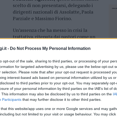
scelto di non presentarsi, delegando i
dirigenti nazionali di Assolatte, Paola
Parziale e Massimo Fiorino.
Un’assenza che ha messo in crisi la
trattativa, ritenuta dai pastori come un
 latte di capra a 80 centesimi al litro
.
i.it -
Do Not Process My Personal Information
a discutendo di fissare un equo compenso per il
presenti i rappresentanti delle associazioni dei
to opt-out of the sale, sharing to third parties, or processing of your per
formation for targeted advertising by us, please use the below opt-out s
dono di fissare un importo minimo di
almeno 80
r selection. Please note that after your opt-out request is processed y
dustriali, la proposta di fissare il prezzo del
eing interest-based ads based on personal information utilized by us or
 più accreditata.
disclosed to third parties prior to your opt-out. You may separately opt-
losure of your personal information by third parties on the IAB’s list of
llargata e le tensioni sono alle stelle. Il
. This information may also be disclosed by us to third parties on the
IA
re regioni, come la Sicilia e la Calabria.
Participants
that may further disclose it to other third parties.
 that this website/app uses one or more Google services and may gath
including but not limited to your visit or usage behaviour. You may click 
NEC