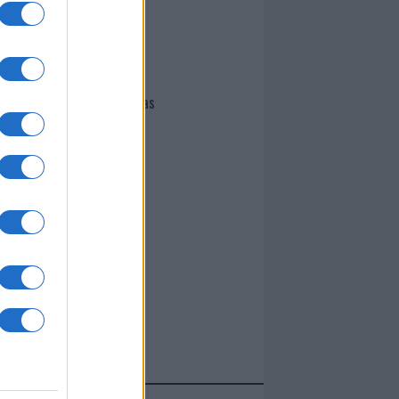
I nostri cari
Giovannimaria Cabras