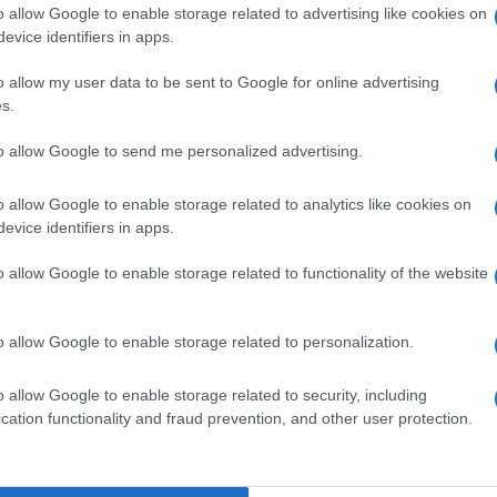
o allow Google to enable storage related to advertising like cookies on
lazioni, i tuoi video e le tue foto
evice identifiers in apps.
ro +39 345 356 7512
o allow my user data to be sent to Google for online advertising
s.
to allow Google to send me personalized advertising.
ime news da
Google News
o allow Google to enable storage related to analytics like cookies on
evice identifiers in apps.
o allow Google to enable storage related to functionality of the website
o allow Google to enable storage related to personalization.
dente
Prossimo articolo
o allow Google to enable storage related to security, including
cation functionality and fraud prevention, and other user protection.