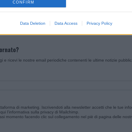
CONFIRM
Invia un Comunicato Stampa
|
Pubblicità
|
Segnala
Data Deletion
Data Access
Privacy Policy
iornato?
ggi e ricevi le nostre email periodiche contenenti le ultime notizie pubbli
aforma di marketing. Iscrivendoti alla newsletter accetti che le tue info
qui l'informativa sulla privacy di Mailchimp
.
siasi momento facendo clic sul collegamento nel piè di pagina delle nostr