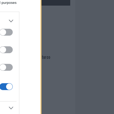
ed purposes
Mario Malu
Paolo Pinna
Martina Agostina Diturco
I nostri cari
I nostri cari