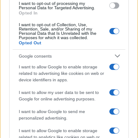
Notizie in tempo reale?
I want to opt-out of processing my
Personal Data for Targeted Advertising.
Entra nel canale telegram di
Opted In
GalluraOggi.it
I want to opt-out of Collection, Use,
Retention, Sale, and/or Sharing of my
Personal Data that Is Unrelated with the
Purposes for which it was collected.
Opted Out
Ricevi le nostre ultime news
Google consents
I want to allow Google to enable storage
da
Google News
related to advertising like cookies on web or
device identifiers in apps.
I want to allow my user data to be sent to
Condividi l'articolo
Google for online advertising purposes.
F
T
Pi
W
S
I want to allow Google to send me
a
w
n
h
h
personalized advertising.
ce
it
te
at
a
Articolo precedente
I want to allow Google to enable storage
b
te
re
s
re
Prossimo articolo
related to analytics like cookies on web or