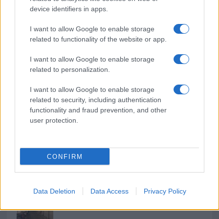
o
r
st
A
device identifiers in apps.
o
p
I want to allow Google to enable storage
NOTIZIE RECENTI
related to functionality of the website or app.
k
p
I want to allow Google to enable storage
Le previsioni meteo per il weekend a Olbia e in
related to personalization.
Gallura
I want to allow Google to enable storage
related to security, including authentication
Michelle Hunziker in Gallura, bella anche dal
functionality and fraud prevention, and other
vivo: un amico vip svela come fa
user protection.
Calangianus, dopo le polemiche il centro
CONFIRM
accoglienza minori chiude
Olbia, divieto di sosta contro spaccio e degrado:
Data Deletion
Data Access
Privacy Policy
esplode la protesta