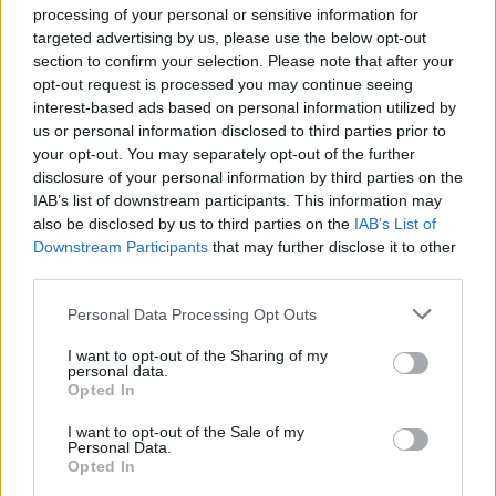
processing of your personal or sensitive information for
Sei già abbonato?
targeted advertising by us, please use the below opt-out
section to confirm your selection. Please note that after your
opt-out request is processed you may continue seeing
Puoi effettuare l'accesso andando nella
interest-based ads based on personal information utilized by
sezione
Login
dal menù del sito o
us or personal information disclosed to third parties prior to
cliccando
qui
your opt-out. You may separately opt-out of the further
disclosure of your personal information by third parties on the
IAB’s list of downstream participants. This information may
also be disclosed by us to third parties on the
IAB’s List of
TEMI:
Come Vedere La Superluna
Downstream Participants
that may further disclose it to other
Notizie Sardegna
Superluna
Superluna Del Cervo
third parties.
Inviaci le tue segnalazioni,
Please note that this website/app uses one or more Google
Personal Data Processing Opt Outs
services and may gather and store information including but
i tuoi video e le tue foto
not limited to your visit or usage behaviour. You may click to
I want to opt-out of the Sharing of my
Su WhatsApp al numero +39
personal data.
grant or deny consent to Google and its third-party tags to
Opted In
345 356 7512
use your data for below specified purposes in below Google
consent section.
I want to opt-out of the Sale of my
Personal Data.
Opted In