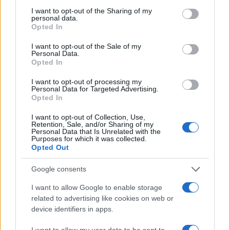
Ricevi le nostre ultime news
not limited to your visit or usage behaviour. You may click to
I want to opt-out of the Sharing of my
personal data.
grant or deny consent to Google and its third-party tags to
Opted In
use your data for below specified purposes in below Google
da
Google News
consent section.
I want to opt-out of the Sale of my
Personal Data.
Opted In
Condividi l'articolo
I want to opt-out of processing my
Personal Data for Targeted Advertising.
F
T
Pi
W
S
Opted In
a
w
n
h
h
I want to opt-out of Collection, Use,
Retention, Sale, and/or Sharing of my
ce
it
te
at
a
Personal Data that Is Unrelated with the
Articolo precedente
Purposes for which it was collected.
b
te
re
s
re
Opted Out
Prossimo articolo
o
r
st
A
Google consents
o
p
I want to allow Google to enable storage
NOTIZIE RECENTI
k
p
related to advertising like cookies on web or
device identifiers in apps.
Controlli rafforzati in Costa Smeralda, 20
I want to allow my user data to be sent to