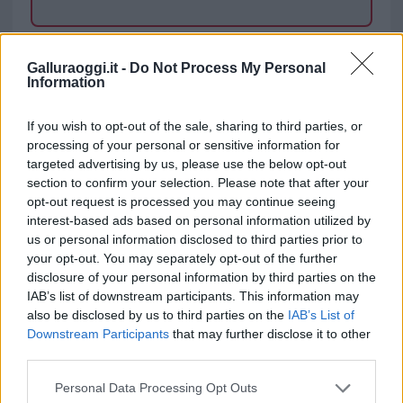
TEMI:
Caritas
Notizie Gallura
Terremoto Siria
Galluraoggi.it -
Do Not Process My Personal
Terremoto Turchia
Information
Notizie in tempo reale?
If you wish to opt-out of the sale, sharing to third parties, or
Entra nel canale telegram di
processing of your personal or sensitive information for
GalluraOggi.it
targeted advertising by us, please use the below opt-out
section to confirm your selection. Please note that after your
opt-out request is processed you may continue seeing
interest-based ads based on personal information utilized by
us or personal information disclosed to third parties prior to
Inviaci le tue segnalazioni,
your opt-out. You may separately opt-out of the further
i tuoi video e le tue foto
disclosure of your personal information by third parties on the
Su WhatsApp al numero +39
IAB’s list of downstream participants. This information may
also be disclosed by us to third parties on the
IAB’s List of
345 356 7512
Downstream Participants
that may further disclose it to other
third parties.
Please note that this website/app uses one or more Google
Personal Data Processing Opt Outs
services and may gather and store information including but