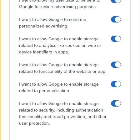
arresti e 135 denunce
Google for online advertising purposes.
I want to allow Google to send me
Tre milioni di euro dalla Provincia Gallura per
personalized advertising.
nuove aule nelle scuole di Olbia
I want to allow Google to enable storage
related to analytics like cookies on web or
Incidente sulla provinciale 125, paura tra Olbia e
device identifiers in apps.
Arzachena
I want to allow Google to enable storage
related to functionality of the website or app.
Incidente sulla strada provinciale ad Arzachena,
un ferito
I want to allow Google to enable storage
related to personalization.
Sangue, musica e solidarietà con Avis Olbia al
I want to allow Google to enable storage
Delta Center
related to security, including authentication
functionality and fraud prevention, and other
user protection.
Meteo Olbia 9 agosto, temperature in calo