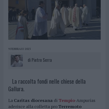
9 FEBBRAIO 2023
di
Pietro Serra
La raccolta fondi nelle chiese della
Gallura.
La
Caritas diocesana
di
Tempio
-Ampurias
aderisce alla colletta pro
Terremoto