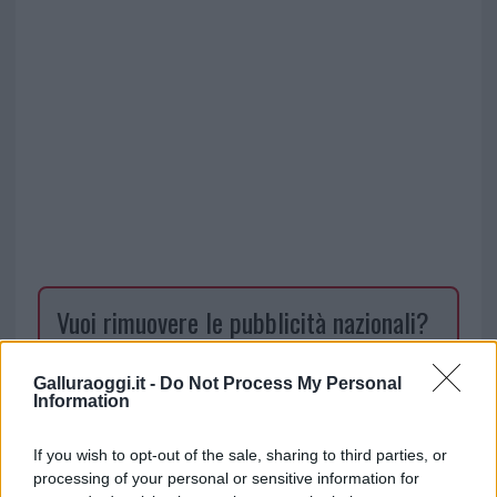
Vuoi rimuovere le pubblicità nazionali?
Puoi abbonarti a
soli € 1,10 al mese
Galluraoggi.it -
Do Not Process My Personal
cliccando
qui
Information
If you wish to opt-out of the sale, sharing to third parties, or
Sei già abbonato?
processing of your personal or sensitive information for