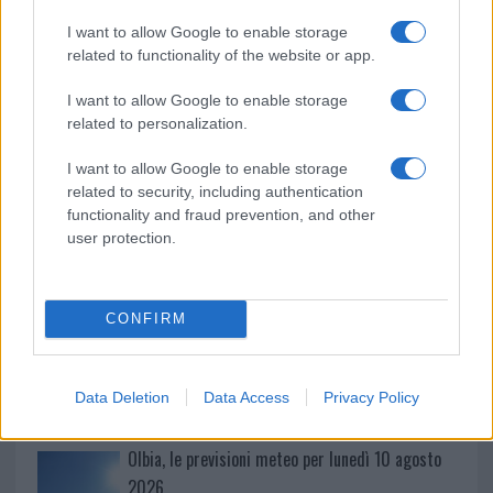
o
p
NOTIZIE RECENTI
k
p
I want to allow Google to enable storage
related to functionality of the website or app.
Auto prende fuoco sulla strada statale 125 a
I want to allow Google to enable storage
Olbia, cosa è successo
related to personalization.
I want to allow Google to enable storage
Incidente sulla 125 a Olbia, due auto coinvolte:
related to security, including authentication
danni ingenti
functionality and fraud prevention, and other
user protection.
Auto finisce contro un muretto, un ferito ad
Arzachena
CONFIRM
Incidente a Baia Sardinia, scontro tra auto e
moto: un ferito
Data Deletion
Data Access
Privacy Policy
Olbia, le previsioni meteo per lunedì 10 agosto
2026