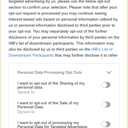
targeted advertising by us, please use the below opt-out
Puoi effettuare l'accesso andando nella
section to confirm your selection. Please note that after your
sezione
Login
dal menù del sito o
opt-out request is processed you may continue seeing
interest-based ads based on personal information utilized by
cliccando
qui
us or personal information disclosed to third parties prior to
your opt-out. You may separately opt-out of the further
disclosure of your personal information by third parties on the
TEMI:
Guardia Di Finanza Di Cagliari
IAB’s list of downstream participants. This information may
Lavoratori In Nero
also be disclosed by us to third parties on the
IAB’s List of
Downstream Participants
that may further disclose it to other
third parties.
Notizie in tempo reale?
Entra nel canale telegram di
Please note that this website/app uses one or more Google
Personal Data Processing Opt Outs
GalluraOggi.it
services and may gather and store information including but
not limited to your visit or usage behaviour. You may click to
I want to opt-out of the Sharing of my
personal data.
grant or deny consent to Google and its third-party tags to
Opted In
use your data for below specified purposes in below Google
consent section.
I want to opt-out of the Sale of my
Inviaci le tue segnalazioni,
Personal Data.
Opted In
i tuoi video e le tue foto
Su WhatsApp al numero +39
I want to opt-out of processing my
345 356 7512
Personal Data for Targeted Advertising.