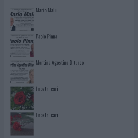
Mario Malu
Paolo Pinna
Martina Agostina Diturco
I nostri cari
I nostri cari