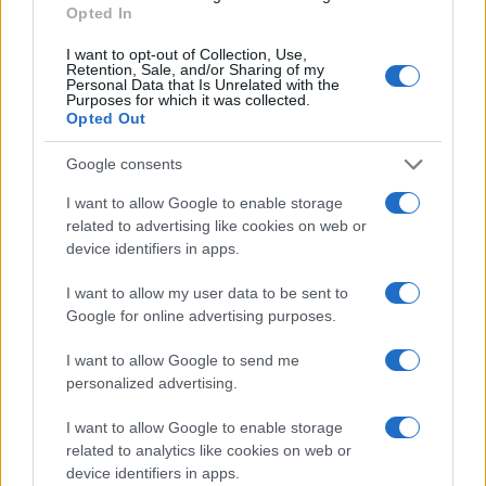
Opted In
I want to opt-out of Collection, Use,
Retention, Sale, and/or Sharing of my
Personal Data that Is Unrelated with the
Purposes for which it was collected.
Opted Out
Ricevi le nostre ultime news
Google consents
da
Google News
I want to allow Google to enable storage
related to advertising like cookies on web or
device identifiers in apps.
Condividi l'articolo
I want to allow my user data to be sent to
F
T
Pi
W
S
Google for online advertising purposes.
a
w
n
h
h
I want to allow Google to send me
ce
it
te
at
a
personalized advertising.
Articolo precedente
b
te
re
s
re
Prossimo articolo
I want to allow Google to enable storage
o
r
st
A
related to analytics like cookies on web or
device identifiers in apps.