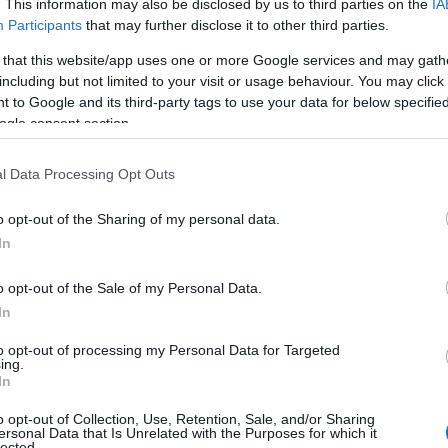
. This information may also be disclosed by us to third parties on the
IA
Participants
that may further disclose it to other third parties.
a Gallura
, si conferma una meta ambita anche
pprezzano la
bellezza naturale
e l’atmosfera
 that this website/app uses one or more Google services and may gath
ultura e le serate all’insegna del
divertimento
including but not limited to your visit or usage behaviour. You may click 
 to Google and its third-party tags to use your data for below specifi
azione ideale per chi cerca il mix perfetto tra
ogle consent section.
Lauro
e
Jerry Calà
hanno sicuramente lasciato
 in Gallura
, regalando sorrisi e momenti
l Data Processing Opt Outs
o opt-out of the Sharing of my personal data.
In
azionali?
o opt-out of the Sale of my Personal Data.
In
 mese
cliccando
qui
to opt-out of processing my Personal Data for Targeted
ing.
In
o opt-out of Collection, Use, Retention, Sale, and/or Sharing
ersonal Data that Is Unrelated with the Purposes for which it
lected.