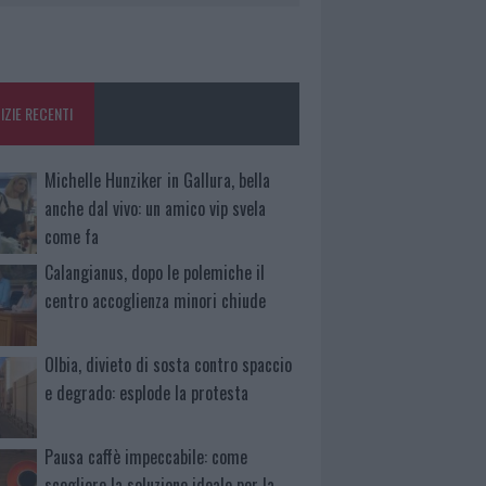
IZIE RECENTI
Michelle Hunziker in Gallura, bella
anche dal vivo: un amico vip svela
come fa
Calangianus, dopo le polemiche il
centro accoglienza minori chiude
Olbia, divieto di sosta contro spaccio
e degrado: esplode la protesta
Pausa caffè impeccabile: come
scegliere la soluzione ideale per la