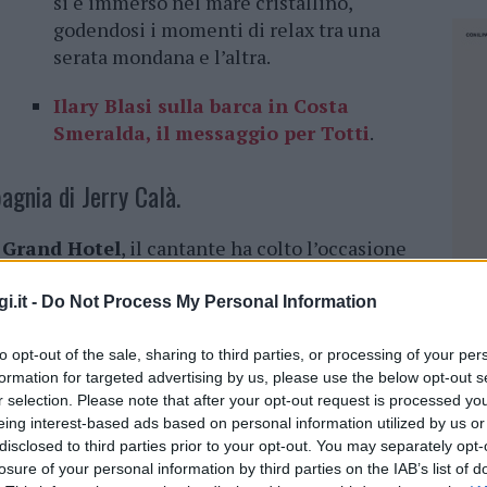
si è immerso nel mare cristallino,
godendosi i momenti di relax tra una
serata mondana e l’altra.
Ilary Blasi sulla barca in Costa
Smeralda, il messaggio per Totti
.
pagnia di Jerry Calà.
l
Grand Hotel
, il cantante ha colto l’occasione
l leggendario
Jerry Calà
. Quest’ultimo, lo
on un memorabile spettacolo i “
50 anni di
i.it -
Do Not Process My Personal Information
indimenticabile e ricca di divertimento.
to opt-out of the sale, sharing to third parties, or processing of your per
i di libidine”, ad Alghero l’unica tappa
formation for targeted advertising by us, please use the below opt-out s
r selection. Please note that after your opt-out request is processed y
eing interest-based ads based on personal information utilized by us or
disclosed to third parties prior to your opt-out. You may separately opt-
tta dai vip.
losure of your personal information by third parties on the IAB’s list of
NEC