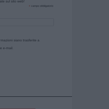
cate sul sito web!
*
campo obbligatorio
rmazioni siano trasferite a
e e-mail.