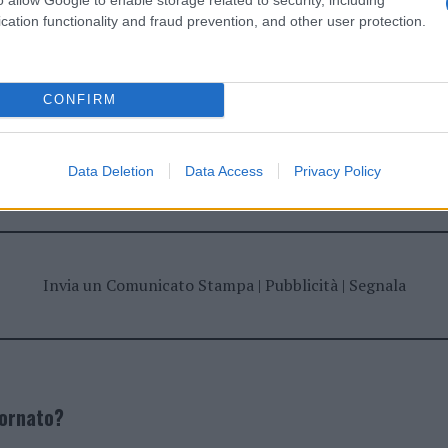
cation functionality and fraud prevention, and other user protection.
CONFIRM
dente
Prossimo articolo
Data Deletion
Data Access
Privacy Policy
Invia un Comunicato Stampa
|
Pubblicità
|
Segnala
iornato?