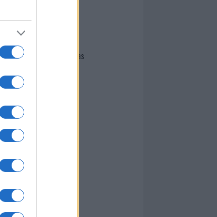
I nostri cari
Giovannimaria Cabras