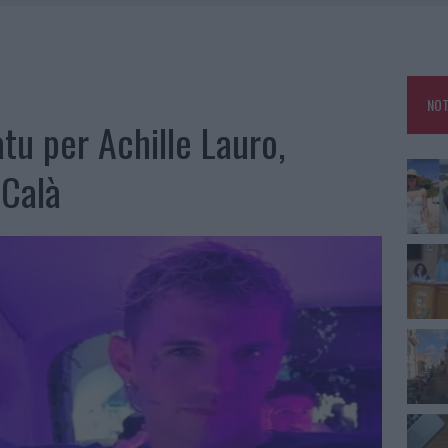
RO SPACCIO E DEGRADO: ESPLODE LA PROTESTA
SCEGLIERE LA SOLUZIONE IDEALE PER LA CASA E L’UFFICIO
GO DOLORE: STORIA E RINASCITA DELLA STRADA CHE SEGNÒ LA GALLURA
NOT
 BELLA ANCHE DAL VIVO: UN AMICO VIP SVELA COME FA
tu per Achille Lauro,
 Calà