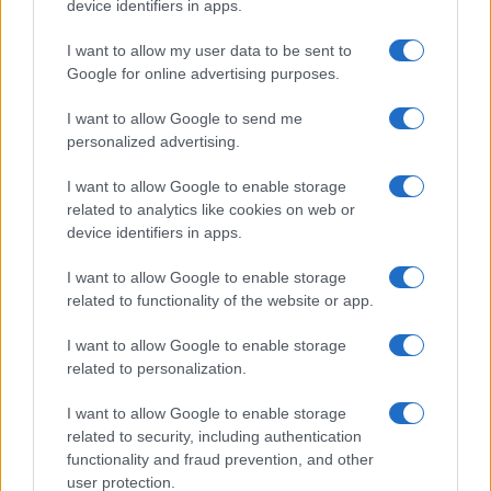
o
p
device identifiers in apps.
NOTIZIE RECENTI
k
p
I want to allow my user data to be sent to
Google for online advertising purposes.
Le previsioni meteo per il weekend a Olbia e in
Gallura
I want to allow Google to send me
personalized advertising.
Michelle Hunziker in Gallura, bella anche dal
I want to allow Google to enable storage
vivo: un amico vip svela come fa
related to analytics like cookies on web or
device identifiers in apps.
Calangianus, dopo le polemiche il centro
I want to allow Google to enable storage
accoglienza minori chiude
related to functionality of the website or app.
I want to allow Google to enable storage
Olbia, divieto di sosta contro spaccio e degrado:
related to personalization.
esplode la protesta
I want to allow Google to enable storage
related to security, including authentication
Pausa caffè impeccabile: come scegliere la
functionality and fraud prevention, and other
soluzione ideale per la casa e l’ufficio
user protection.