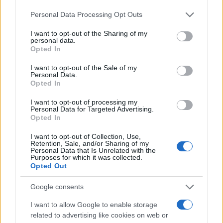
Please note that this website/app uses one or more Google
Personal Data Processing Opt Outs
services and may gather and store information including but
not limited to your visit or usage behaviour. You may click to
I want to opt-out of the Sharing of my
personal data.
grant or deny consent to Google and its third-party tags to
Opted In
use your data for below specified purposes in below Google
Ricevi le nostre ultime news
consent section.
I want to opt-out of the Sale of my
Personal Data.
da
Google News
Opted In
I want to opt-out of processing my
Personal Data for Targeted Advertising.
Opted In
Condividi l'articolo
I want to opt-out of Collection, Use,
F
T
Pi
W
S
Retention, Sale, and/or Sharing of my
Personal Data that Is Unrelated with the
a
w
n
h
h
Purposes for which it was collected.
Opted Out
ce
it
te
at
a
Articolo precedente
b
te
re
s
re
Google consents
Prossimo articolo
o
r
st
A
I want to allow Google to enable storage
related to advertising like cookies on web or