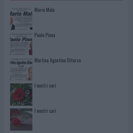
Mario Malu
Paolo Pinna
Martina Agostina Diturco
I nostri cari
I nostri cari