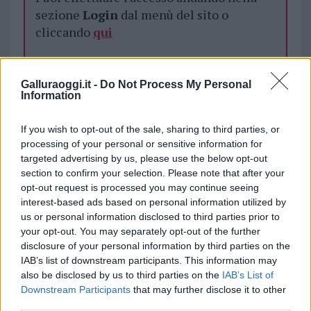
sezione
Login
dal menù del sito o
cliccando
qui
TEMI:
Biblioteca Olbia
Biblioteca SImpliciana
Galluraoggi.it -
Do Not Process My Personal
Information
Libri Biblioteca Olbia
Notizie Olbia
Sul Filo Del Discorso
If you wish to opt-out of the sale, sharing to third parties, or
processing of your personal or sensitive information for
Inviaci le tue segnalazioni,
targeted advertising by us, please use the below opt-out
i tuoi video e le tue foto
section to confirm your selection. Please note that after your
Su WhatsApp al numero +39
opt-out request is processed you may continue seeing
interest-based ads based on personal information utilized by
345 356 7512
us or personal information disclosed to third parties prior to
your opt-out. You may separately opt-out of the further
disclosure of your personal information by third parties on the
IAB’s list of downstream participants. This information may
Notizie in tempo reale?
also be disclosed by us to third parties on the
IAB’s List of
Downstream Participants
that may further disclose it to other
Entra nel canale telegram di
third parties.
GalluraOggi.it