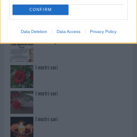
CONFIRM
Paolo Pinna
Data Deletion
Data Access
Privacy Policy
Martina Agostina Diturco
I nostri cari
I nostri cari
I nostri cari