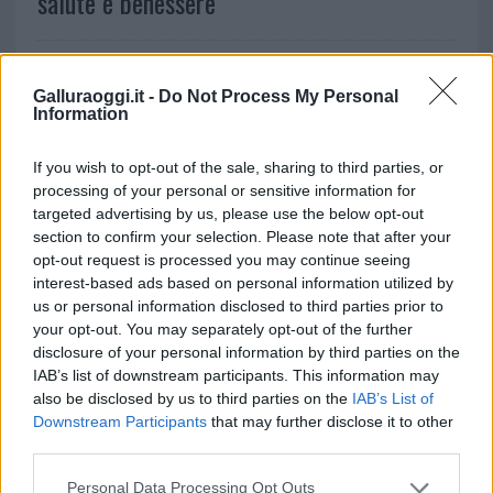
salute e benessere
Galluraoggi.it -
Do Not Process My Personal
Information
If you wish to opt-out of the sale, sharing to third parties, or
processing of your personal or sensitive information for
CULTURA
targeted advertising by us, please use the below opt-out
Sul Filo del Discorso, Mendolicchio
section to confirm your selection. Please note that after your
opt-out request is processed you may continue seeing
conquista il pubblico di Olbia
interest-based ads based on personal information utilized by
us or personal information disclosed to third parties prior to
your opt-out. You may separately opt-out of the further
disclosure of your personal information by third parties on the
1
2
3
…
35
»
IAB’s list of downstream participants. This information may
also be disclosed by us to third parties on the
IAB’s List of
Downstream Participants
that may further disclose it to other
NOTIZIE RECENTI
third parties.
Please note that this website/app uses one or more Google
Personal Data Processing Opt Outs