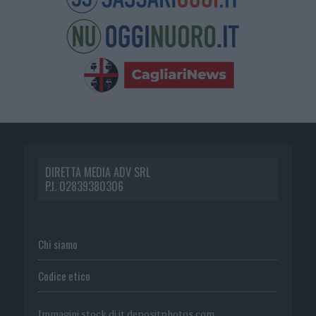
DIRETTA MEDIA ADV SRL
P.I. 02839380306
Chi siamo
Codice etico
Immagini stock di
it.depositphotos.com