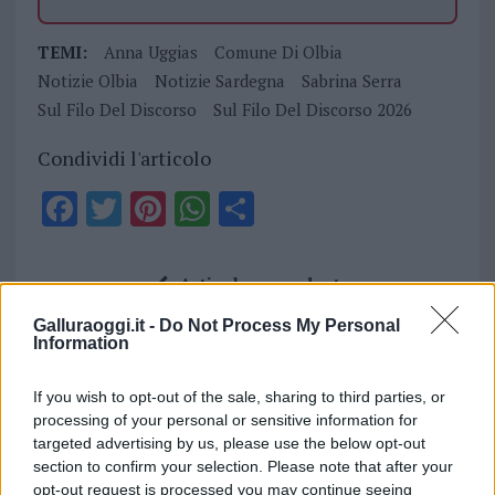
TEMI:
Anna Uggias
Comune Di Olbia
Notizie Olbia
Notizie Sardegna
Sabrina Serra
Sul Filo Del Discorso
Sul Filo Del Discorso 2026
Condividi l'articolo
F
T
Pi
W
S
a
w
n
h
h
ce
it
te
at
a
Articolo precedente
b
te
re
s
re
Prossimo articolo
Galluraoggi.it -
Do Not Process My Personal
o
r
st
A
Information
o
p
If you wish to opt-out of the sale, sharing to third parties, or
NOTIZIE RECENTI
k
p
processing of your personal or sensitive information for
targeted advertising by us, please use the below opt-out
Incendi, a San Pasquale arriva il Campo Base:
section to confirm your selection. Please note that after your
opt-out request is processed you may continue seeing