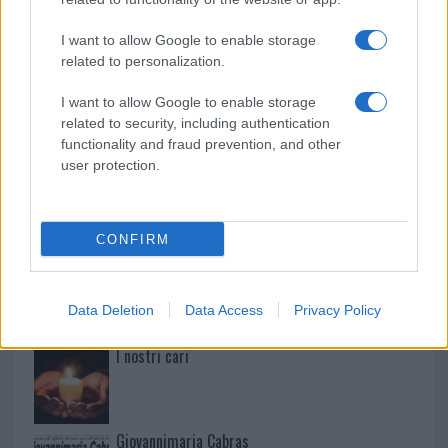
Paolo Pinna
I want to allow Google to enable storage
related to personalization.
Martina Agostina Diturco
I want to allow Google to enable storage
related to security, including authentication
functionality and fraud prevention, and other
user protection.
I nostri cari
CONFIRM
I nostri cari
Data Deletion
Data Access
Privacy Policy
I nostri cari
Giovannimaria Cabras