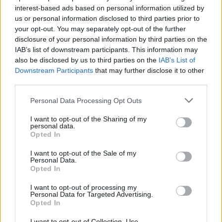
l’inaugurazione
interest-based ads based on personal information utilized by
us or personal information disclosed to third parties prior to
Andrea Mura conquista Palau: grande
your opt-out. You may separately opt-out of the further
disclosure of your personal information by third parties on the
partecipazione per il suo racconto
IAB’s list of downstream participants. This information may
also be disclosed by us to third parties on the
IAB’s List of
Downstream Participants
that may further disclose it to other
Calangianus, allarme sul centro accoglienza
third parties.
minori, Albieri: “Episodi gravissimi”
Please note that this website/app uses one or more Google
Personal Data Processing Opt Outs
services and may gather and store information including but
Gallura, finti clienti svuotano le suite: furto da
not limited to your visit or usage behaviour. You may click to
I want to opt-out of the Sharing of my
50mila nel resort
personal data.
grant or deny consent to Google and its third-party tags to
Opted In
use your data for below specified purposes in below Google
consent section.
I want to opt-out of the Sale of my
Meteo Olbia 7 agosto, sole e caldo tornano
Personal Data.
protagonisti
Opted In
I want to opt-out of processing my
Personal Data for Targeted Advertising.
Test tunnel Olbia: rampe chiuse ancora fino a
Opted In
fine agosto
I want to opt-out of Collection, Use,