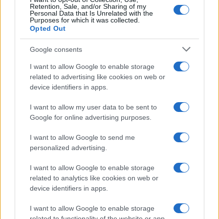
Retention, Sale, and/or Sharing of my
Personal Data that Is Unrelated with the
Aggius conquista la classifica delle mete più
Purposes for which it was collected.
Opted Out
amate dell’estate 2026
Google consents
I want to allow Google to enable storage
related to advertising like cookies on web or
device identifiers in apps.
I want to allow my user data to be sent to
Google for online advertising purposes.
I want to allow Google to send me
personalized advertising.
NECROLOGIE
I want to allow Google to enable storage
related to analytics like cookies on web or
Mario Malu
device identifiers in apps.
I want to allow Google to enable storage
related to functionality of the website or app.