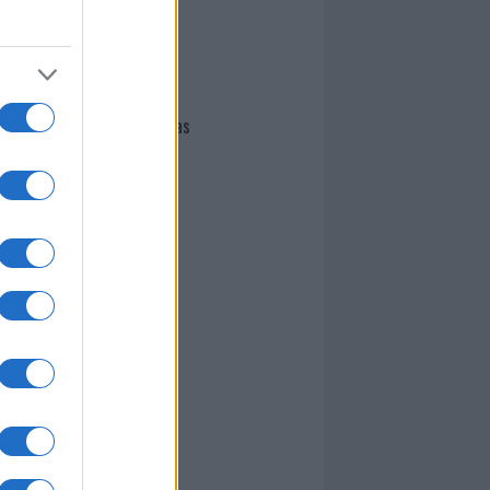
I nostri cari
Giovannimaria Cabras