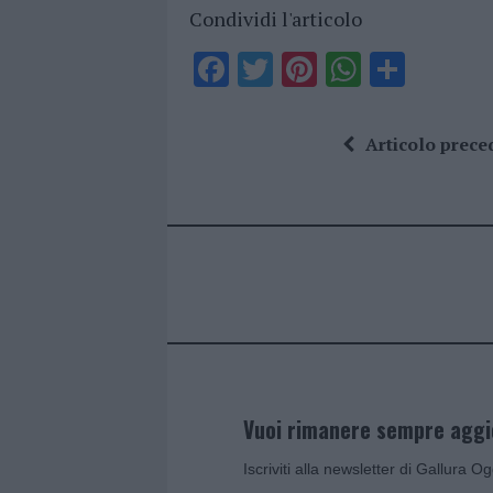
Condividi l'articolo
F
T
Pi
W
S
a
w
n
h
h
ce
it
te
at
a
Articolo prece
b
te
re
s
re
o
r
st
A
o
p
k
p
Vuoi rimanere sempre agg
Iscriviti alla newsletter di Gallura O