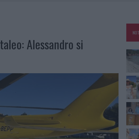
HE IL CENTRO ACCOGLIENZA MINORI CHIUDE
RO SPACCIO E DEGRADO: ESPLODE LA PROTESTA
SCEGLIERE LA SOLUZIONE IDEALE PER LA CASA E L’UFFICIO
NOT
KEND A OLBIA E IN GALLURA
taleo: Alessandro si