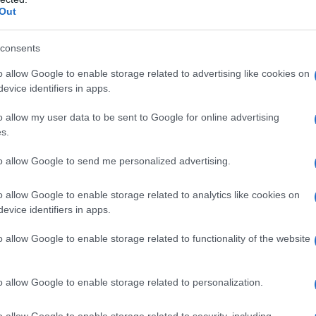
a
, che in queste settimane non ha mai smesso
Out
n fiducia la sua completa guarigione. La notizia
il giro della comunità di Olbia e della Gallura,
consents
ievo ai tantissimi amici che, stretti nel dolore
di fare il tifo per lui e che oggi gli augurano
o allow Google to enable storage related to advertising like cookies on
evice identifiers in apps.
o allow my user data to be sent to Google for online advertising
s.
to allow Google to send me personalized advertising.
azionali?
o allow Google to enable storage related to analytics like cookies on
 mese
cliccando
qui
evice identifiers in apps.
o allow Google to enable storage related to functionality of the website
do nella sezione
Login
dal menù del sito o
o allow Google to enable storage related to personalization.
o allow Google to enable storage related to security, including