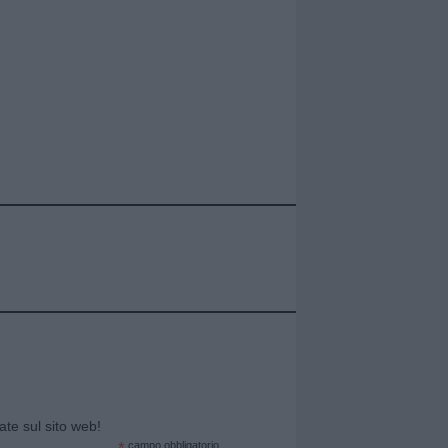
cate sul sito web!
*
campo obbligatorio