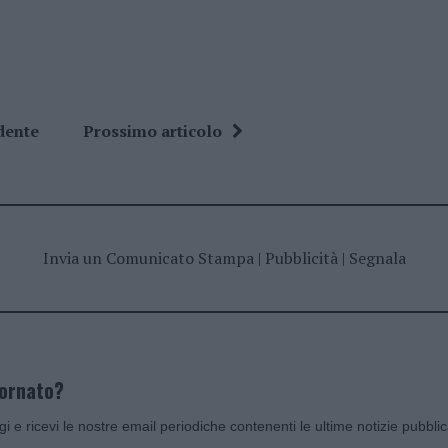
dente
Prossimo articolo
Invia un Comunicato Stampa
|
Pubblicità
|
Segnala
iornato?
ggi e ricevi le nostre email periodiche contenenti le ultime notizie pubbli