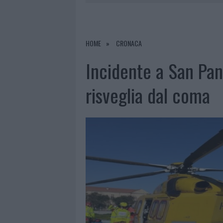
7 AGOSTO 2026
|
CALANGIANUS, DOPO LE POLEMIC
7 AGOSTO 2026
|
OLBIA, DIVIETO DI SOSTA CONT
7 AGOSTO 2026
|
PAUSA CAFFÈ IMPECCABILE: COME 
HOME
CRONACA
7 AGOSTO 2026
|
LE PREVISIONI METEO PER IL WEE
Incidente a San Pan
risveglia dal coma