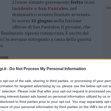
21enne rimasto gravemente
ferito
in un
incidente a San Pantaleo.
nel
drammatico scontro frontale avvenuto
lo scorso
10 giugno
nella frazione
olbiese di San Pantaleo. Il giovane, che
ha finalmente ripreso conoscenza. È uscito dal
ici lo avevano sottoposto a causa della gravità
o.
gone
 era consumato
intorno alle 13
, quando la
moto
i.it -
Do Not Process My Personal Information
ontrata violentemente contro un
furgone
. Fin
o erano apparse critiche, tanto da richiedere
to opt-out of the sale, sharing to third parties, or processing of your per
formation for targeted advertising by us, please use the below opt-out s
tori del 118. Poi era arrivati il trasferimento
r selection. Please note that after your opt-out request is processed y
ospedale
Santissima Annunziata di Sassari
.
eing interest-based ads based on personal information utilized by us or
e il
conducente del furgone
, trasportato in
disclosed to third parties prior to your opt-out. You may separately opt-
’ospedale Giovanni Paolo II di Olbia. Mentre i
losure of your personal information by third parties on the IAB’s list of
NEC