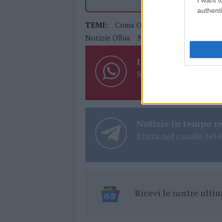
authenti
TEMI:
Coma Olbia
Incidente Olbia
Notizie Olbia
Notizie Sardegna
Inviaci le tue segna
Su WhatsApp al nume
Notizie in tempo r
Entra nel canale tele
Ricevi le nostre ult