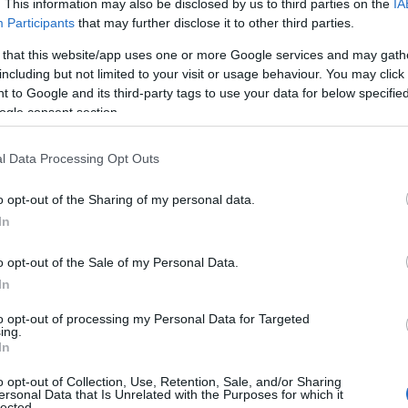
 erano stati affidati ai vigili del fuoco e alla
. This information may also be disclosed by us to third parties on the
IA
Participants
that may further disclose it to other third parties.
 that this website/app uses one or more Google services and may gath
i ricovero nel reparto di
Terapia intensiva
,
including but not limited to your visit or usage behaviour. You may click 
sarese ha avviato la procedura per il lento
 to Google and its third-party tags to use your data for below specifi
 ha reagito positivamente agli stimoli,
ogle consent section.
 propri familiari
e mostrando importanti
nno sottoposto a una serie di
test cognitivi
e
l Data Processing Opt Outs
e funzioni cerebrali e la memoria, esami che il
o opt-out of the Sharing of my personal data.
e, rassicurando medici e parenti.
In
ontale a San Pantaleo, grave un
o opt-out of the Sale of my Personal Data.
In
 ventunenne è in netta e costante fase di
to opt-out of processing my Personal Data for Targeted
ing.
nico iniziale, Alessandro ha riportato alcune
In
amente, non destano particolari
o opt-out of Collection, Use, Retention, Sale, and/or Sharing
mozionante è stato senza dubbio il tanto
ersonal Data that Is Unrelated with the Purposes for which it
lected.