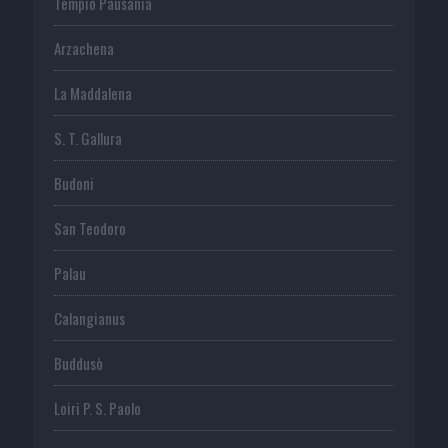
Tempio Pausania
Arzachena
La Maddalena
S. T. Gallura
Budoni
San Teodoro
Palau
Calangianus
Buddusò
Loiri P. S. Paolo