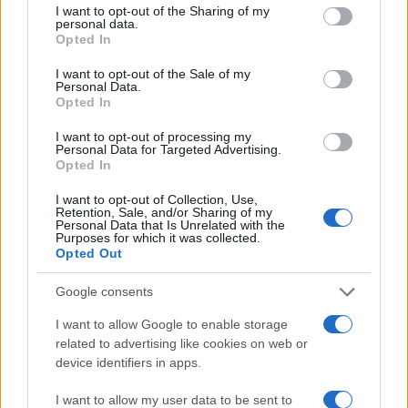
not limited to your visit or usage behaviour. You may click to
I want to opt-out of the Sharing of my
personal data.
grant or deny consent to Google and its third-party tags to
TEMI:
Comune La Maddalena
Opted In
use your data for below specified purposes in below Google
Corso Stranieri La Maddalena
Kadriff La Maddalena
consent section.
I want to opt-out of the Sale of my
Notizie La Maddalena
Senegalesi La Maddalena
Personal Data.
Opted In
Condividi l'articolo
I want to opt-out of processing my
Personal Data for Targeted Advertising.
F
T
Pi
W
S
Opted In
a
w
n
h
h
I want to opt-out of Collection, Use,
ce
it
te
at
a
Retention, Sale, and/or Sharing of my
Articolo precedente
Personal Data that Is Unrelated with the
Purposes for which it was collected.
b
te
re
s
re
Prossimo articolo
Opted Out
o
r
st
A
Google consents
o
p
NOTIZIE RECENTI
I want to allow Google to enable storage
k
p
related to advertising like cookies on web or
device identifiers in apps.
Incendi, a San Pasquale arriva il Campo Base:
l’inaugurazione
I want to allow my user data to be sent to