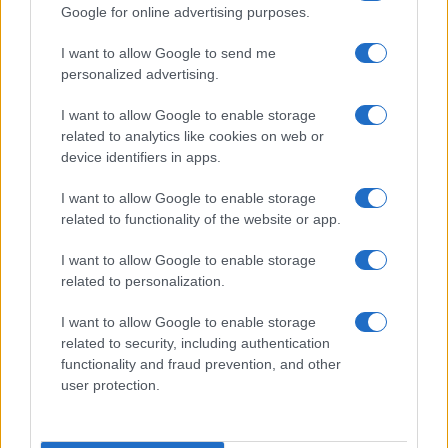
Google for online advertising purposes.
Andrea Mura conquista Palau: grande
I want to allow Google to send me
personalized advertising.
partecipazione per il suo racconto
I want to allow Google to enable storage
Calangianus, allarme sul centro accoglienza
related to analytics like cookies on web or
device identifiers in apps.
minori, Albieri: “Episodi gravissimi”
I want to allow Google to enable storage
Gallura, finti clienti svuotano le suite: furto da
related to functionality of the website or app.
50mila nel resort
I want to allow Google to enable storage
related to personalization.
Meteo Olbia 7 agosto, sole e caldo tornano
I want to allow Google to enable storage
protagonisti
related to security, including authentication
functionality and fraud prevention, and other
user protection.
Test tunnel Olbia: rampe chiuse ancora fino a
fine agosto