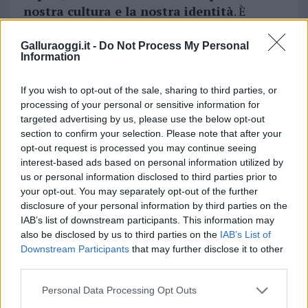
nostra cultura e la nostra identità
. È
questo equilibrio, costruito grazie all’impegno
e alla collaborazione di tutti, che ci permette
Galluraoggi.it -
Do Not Process My Personal
Information
di vivere insieme in armonia e di guardare al
futuro con fiducia”.
If you wish to opt-out of the sale, sharing to third parties, or
processing of your personal or sensitive information for
Vuoi rimuovere le pubblicità nazionali?
targeted advertising by us, please use the below opt-out
section to confirm your selection. Please note that after your
opt-out request is processed you may continue seeing
Puoi abbonarti a
soli € 1,10 al mese
interest-based ads based on personal information utilized by
cliccando
qui
us or personal information disclosed to third parties prior to
your opt-out. You may separately opt-out of the further
disclosure of your personal information by third parties on the
Sei già abbonato?
IAB’s list of downstream participants. This information may
also be disclosed by us to third parties on the
IAB’s List of
Puoi effettuare l'accesso andando nella
Downstream Participants
that may further disclose it to other
sezione
Login
dal menù del sito o
third parties.
cliccando
qui
Please note that this website/app uses one or more Google
Personal Data Processing Opt Outs
services and may gather and store information including but