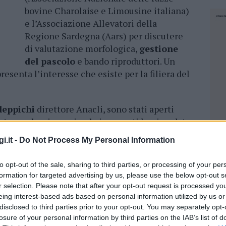
bovine Charolaise e Limousine italiana)
e l’Associazione Allevatori della
Regione Sardegna (Aars) per discutere
di valutazione morfologica,
gestione
del pascolo
e bando riproduttori. Un
esenta l’interesse che esiste per la filiera del
leppichi
direttore Anacli, sono stati aperti
 Asara che ringraziando i presenti ha ricordato
orre come nuovo corso per gli incontri futuri
i.it -
Do Not Process My Personal Information
he alle
razze bovine
da carne che sono
guiti con i saluti di
Michele Filigheddu
,
to opt-out of the sale, sharing to third parties, or processing of your per
li Bacchitta
, presidente AarSardegna.
formation for targeted advertising by us, please use the below opt-out s
r selection. Please note that after your opt-out request is processed y
 esperti dell’Anacli,
Tore Fresi
e
Sandro
eing interest-based ads based on personal information utilized by us or
 modalità con le quali vengono valutati gli
disclosed to third parties prior to your opt-out. You may separately opt-
losure of your personal information by third parties on the IAB’s list of
mportanti ai fini selettivi. La dottoressa
NEC