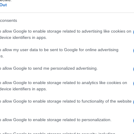
tore sia attrattivo anche per le nuove
Out
sperienza perché gli incontri hanno un grande
rienze tra gli addetti ai lavori.
consents
ano Useli Bacchitta
presidente AarSardegna,
o allow Google to enable storage related to advertising like cookies on
zzate a favore degli allevatori. Siamo stati
evice identifiers in apps.
 evento come lo saremo nelle diverse
o allow my user data to be sent to Google for online advertising
 breve vedranno i migliori capi di bestiame
s.
 regionale.
to allow Google to send me personalized advertising.
o allow Google to enable storage related to analytics like cookies on
evice identifiers in apps.
azionali?
o allow Google to enable storage related to functionality of the website
 mese
cliccando
qui
o allow Google to enable storage related to personalization.
o allow Google to enable storage related to security, including