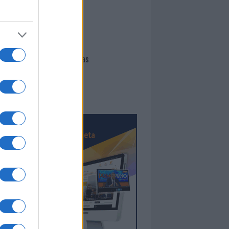
I nostri cari
Giovannimaria Cabras