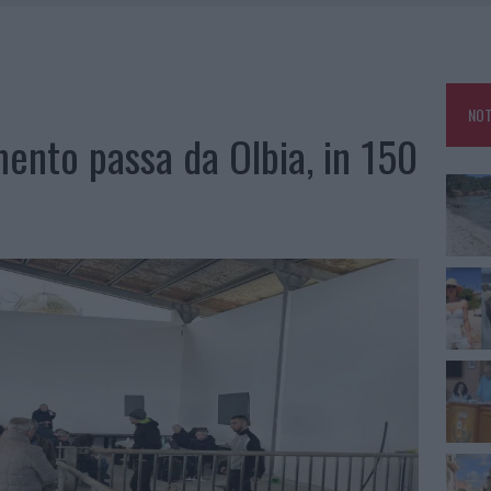
HE IL CENTRO ACCOGLIENZA MINORI CHIUDE
RO SPACCIO E DEGRADO: ESPLODE LA PROTESTA
SCEGLIERE LA SOLUZIONE IDEALE PER LA CASA E L’UFFICIO
NOT
KEND A OLBIA E IN GALLURA
amento passa da Olbia, in 150