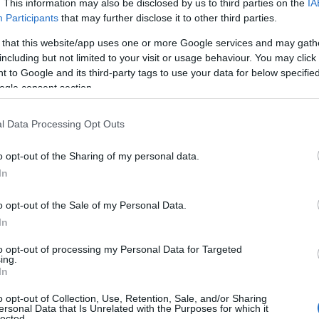
. This information may also be disclosed by us to third parties on the
IA
i Agraria dell’Uniss ha invece offerto ai
Participants
that may further disclose it to other third parties.
essione sul come migliorare la gestione
zione dei cambiamenti climatici. Infine, il
 that this website/app uses one or more Google services and may gath
including but not limited to your visit or usage behaviour. You may click 
ello Onorato
, ha anticipato quali saranno i
 to Google and its third-party tags to use your data for below specifi
 riproduttori bovini che, grazie alle
ogle consent section.
ente punterà a premiare la
qualità degli
del contributo in base all’appartenenza degli
l Data Processing Opt Outs
 supplementare, alla provenienza, con una
li sono
acquistati in Sardegna
, ed all’età
o opt-out of the Sharing of my personal data.
In
le Filigheddu
delegato della Sardegna, siamo
o opt-out of the Sale of my Personal Data.
uta dagli allevatori a questo evento – ben oltre
In
amo il padrone di casa
Marco Asara
per la
to opt-out of processing my Personal Data for Targeted
che hanno collaborato per la riuscita
ing.
In
o opt-out of Collection, Use, Retention, Sale, and/or Sharing
tra cui i ragazzi del
tecnico agrario di Olbia
,
ersonal Data that Is Unrelated with the Purposes for which it
lected.