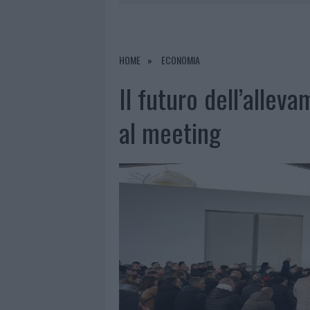
7 AGOSTO 2026
|
CALANGIANUS, DOPO LE POLEMIC
7 AGOSTO 2026
|
OLBIA, DIVIETO DI SOSTA CONT
7 AGOSTO 2026
|
PAUSA CAFFÈ IMPECCABILE: COME 
HOME
ECONOMIA
7 AGOSTO 2026
|
LE PREVISIONI METEO PER IL WEE
Il futuro dell’allev
al meeting