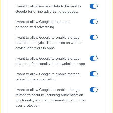
esplode la protesta
I want to allow my user data to be sent to
Google for online advertising purposes.
Pausa caffè impeccabile: come scegliere la
I want to allow Google to send me
soluzione ideale per la casa e l’ufficio
personalized advertising.
I want to allow Google to enable storage
Monte Pino, la fine di un lungo dolore: storia e
related to analytics like cookies on web or
device identifiers in apps.
rinascita della strada che segnò la Gallura
I want to allow Google to enable storage
Raid nelle campagne di Berchidda, rischio per
related to functionality of the website or app.
la rete elettrica
I want to allow Google to enable storage
related to personalization.
I want to allow Google to enable storage
related to security, including authentication
functionality and fraud prevention, and other
user protection.