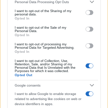
Please note that this website/app uses one or more Google
Personal Data Processing Opt Outs
ce
it
te
at
a
Articolo precedente
services and may gather and store information including but
b
te
re
s
re
not limited to your visit or usage behaviour. You may click to
I want to opt-out of the Sharing of my
Prossimo articolo
personal data.
grant or deny consent to Google and its third-party tags to
o
r
st
A
Opted In
use your data for below specified purposes in below Google
o
p
consent section.
I want to opt-out of the Sale of my
Personal Data.
NOTIZIE RECENTI
k
p
Opted In
I want to opt-out of processing my
Le previsioni meteo per il weekend a Olbia e in
Personal Data for Targeted Advertising.
Opted In
Gallura
I want to opt-out of Collection, Use,
Retention, Sale, and/or Sharing of my
Michelle Hunziker in Gallura, bella anche dal
Personal Data that Is Unrelated with the
Purposes for which it was collected.
vivo: un amico vip svela come fa
Opted Out
Google consents
Calangianus, dopo le polemiche il centro
accoglienza minori chiude
I want to allow Google to enable storage
related to advertising like cookies on web or
device identifiers in apps.
Olbia, divieto di sosta contro spaccio e degrado: