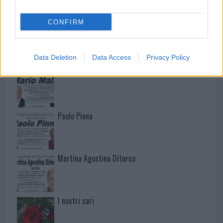
CONFIRM
NECROLOGIE
Data Deletion
Data Access
Privacy Policy
Mario Malu
Paolo Pinna
Martina Agostina Diturco
I nostri cari