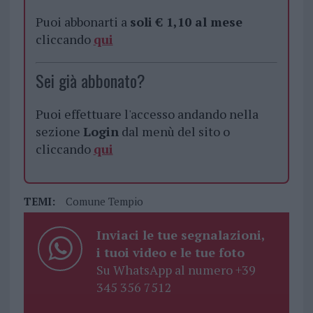
Puoi abbonarti a
soli € 1,10 al mese
cliccando
qui
Sei già abbonato?
Puoi effettuare l'accesso andando nella
sezione
Login
dal menù del sito o
cliccando
qui
TEMI:
Comune Tempio
Inviaci le tue segnalazioni,
i tuoi video e le tue foto
Su WhatsApp al numero +39
345 356 7512