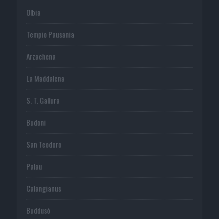
Olbia
Tempio Pausania
Arzachena
La Maddalena
S. T. Gallura
Budoni
San Teodoro
Palau
Calangianus
Buddusò