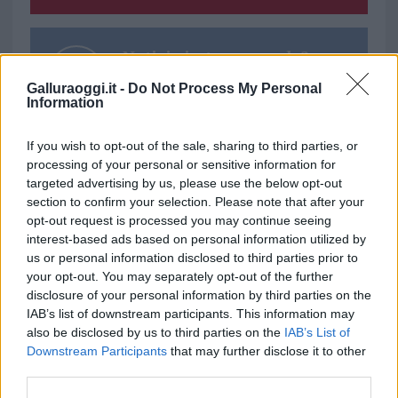
Notizie in tempo reale?
Entra nel canale telegram di
Galluraoggi.it -
Do Not Process My Personal
GalluraOggi.it
Information
If you wish to opt-out of the sale, sharing to third parties, or
processing of your personal or sensitive information for
targeted advertising by us, please use the below opt-out
Ricevi le nostre ultime news
section to confirm your selection. Please note that after your
opt-out request is processed you may continue seeing
interest-based ads based on personal information utilized by
da
Google News
us or personal information disclosed to third parties prior to
your opt-out. You may separately opt-out of the further
disclosure of your personal information by third parties on the
IAB’s list of downstream participants. This information may
Condividi l'articolo
also be disclosed by us to third parties on the
IAB’s List of
F
T
Pi
W
S
Downstream Participants
that may further disclose it to other
third parties.
a
w
n
h
h