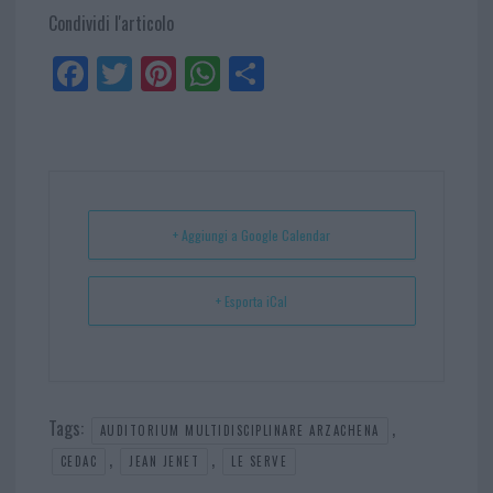
Condividi l'articolo
Fa
Tw
Pi
W
Sh
ce
itt
nt
ha
ar
bo
er
er
ts
e
ok
es
Ap
t
p
+ Aggiungi a Google Calendar
+ Esporta iCal
Tags:
,
AUDITORIUM MULTIDISCIPLINARE ARZACHENA
,
,
CEDAC
JEAN JENET
LE SERVE