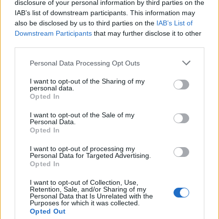
disclosure of your personal information by third parties on the
IAB’s list of downstream participants. This information may
also be disclosed by us to third parties on the
IAB’s List of
Downstream Participants
that may further disclose it to other
third parties.
Please note that this website/app uses one or more Google
Personal Data Processing Opt Outs
services and may gather and store information including but
not limited to your visit or usage behaviour. You may click to
I want to opt-out of the Sharing of my
personal data.
grant or deny consent to Google and its third-party tags to
Opted In
use your data for below specified purposes in below Google
consent section.
I want to opt-out of the Sale of my
Personal Data.
Opted In
I want to opt-out of processing my
Personal Data for Targeted Advertising.
Opted In
I want to opt-out of Collection, Use,
Retention, Sale, and/or Sharing of my
Personal Data that Is Unrelated with the
Purposes for which it was collected.
Opted Out