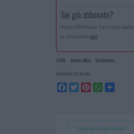
Sei già abbonato?
Puoi effettuare l'accesso and
o cliccando
qui
TEMI:
Eventi Olbia
In Evidenza
Condividi l'articolo
Fa
Tw
Pi
W
Sh
ce
itt
nt
ha
ar
bo
er
er
ts
e
ok
es
Ap
t
p
+ Aggiungi a Google Calendar