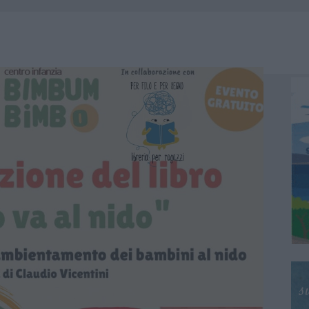
 OUT AD OLBIA PER IL READING SU ATZENI
NNI DEL DIVING CENTER DI TEGGE
 ARZACHENA: FERITO IL CONDUCENTE
: SALVATE DAI VIGILI DEL FUOCO