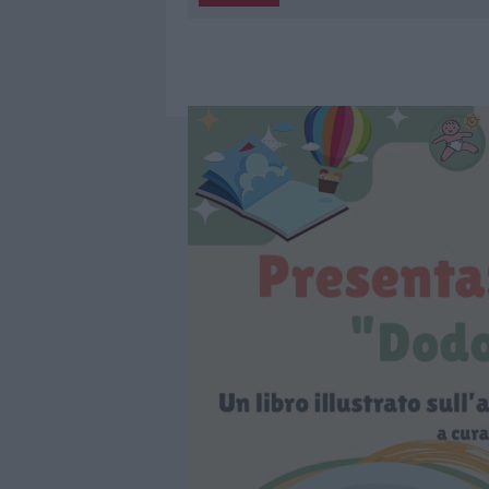
5 AGOSTO 2026
|
“SUL FILO DEL DISCORSO”: SOLD
5 AGOSTO 2026
|
LA MADDALENA, FESTA PER I 30 A
5 AGOSTO 2026
|
ESCE DI STRADA CON L’AUTO AD
5 AGOSTO 2026
|
TURISTE SI PERDONO A TAVOLARA