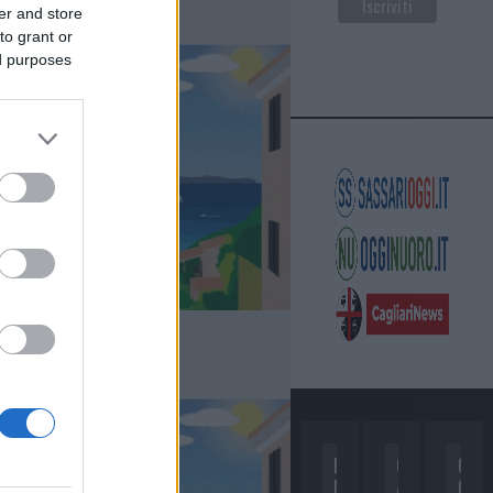
er and store
to grant or
ed purposes
D
C
C
I
A
O