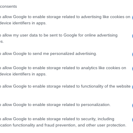
consents
ico nella vita di ogni bambino e delle sue
o allow Google to enable storage related to advertising like cookies on
cconta, con delicatezza e profondità, 𝐥𝐞 𝐞𝐦𝐨𝐳𝐢𝐨𝐧𝐢,
evice identifiers in apps.
 accompagnano questo 𝐢𝐦𝐩𝐨𝐫𝐭𝐚𝐧𝐭𝐞 passo verso
o allow my user data to be sent to Google for online advertising
s.
to allow Google to send me personalized advertising.
to in modo 𝐬𝐞𝐫𝐞𝐧𝐨. .
o allow Google to enable storage related to analytics like cookies on
𝐥𝐢𝐳𝐳𝐚𝐭𝐨 e 𝐝’𝐞𝐜𝐜𝐞𝐥𝐥𝐞𝐧𝐳𝐚
evice identifiers in apps.
un ambiente di 𝐟𝐢𝐝𝐮𝐜𝐢𝐚 𝐞 𝐬𝐢𝐜𝐮𝐫𝐞𝐳𝐳𝐚 per i
o allow Google to enable storage related to functionality of the website
o allow Google to enable storage related to personalization.
𝗮 per genitori che vogliono il meglio per i loro
o allow Google to enable storage related to security, including
cation functionality and fraud prevention, and other user protection.