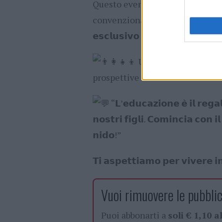
Questo evento è dedicato a chi c
convenzionale, mettendo al centro il 𝗯
𝗲𝘀𝗰𝗹𝘂𝘀𝗶𝘃𝗼 del bambino.
Un’occasione per con
prospettive e condividere 𝗲𝗺𝗼𝘇
“𝗟’𝗲𝗱𝘂𝗰𝗮𝘇𝗶𝗼𝗻𝗲 𝗲̀ 𝗶𝗹 𝗿𝗲𝗴𝗮
𝗻𝗼𝘀𝘁𝗿𝗶 𝗳𝗶𝗴𝗹𝗶. 𝗖𝗼𝗺𝗶𝗻𝗰𝗶𝗮 𝗰𝗼𝗻 
𝗻𝗶𝗱𝗼!”
𝗧𝗶 𝗮𝘀𝗽𝗲𝘁𝘁𝗶𝗮𝗺𝗼 𝗽𝗲𝗿 𝘃𝗶𝘃𝗲𝗿𝗲 𝗶
Vuoi rimuovere le pubblic
Puoi abbonarti a
soli € 1,10 