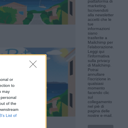
piattaforma di
marketing.
Iscrivendoti
alla newsletter
accetti che le
tue
informazioni
siano
trasferite a
Mailchimp per
l'elaborazione.
Leggi qui
l'informativa
sulla privacy
di Mailchimp
.
Potrai
annullare
l'iscrizione in
sonal or
qualsiasi
ection to
momento
ou may
facendo clic
sul
 personal
collegamento
out of the
nel piè di
 downstream
pagina delle
B’s List of
nostre e-mail.