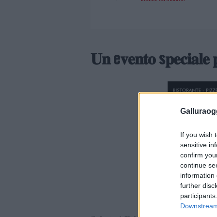
𝐔𝐧 e𝐯𝐞𝐧𝐭𝐨 s𝐩𝐞𝐜𝐢𝐚𝐥𝐞 𝐩
Galluraogg
If you wish 
sensitive in
confirm you
continue se
information 
further disc
participants
Downstream 