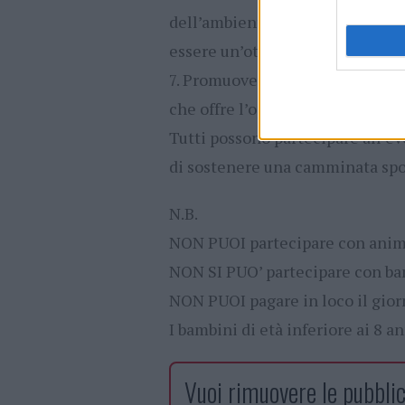
dell’ambiente urbano o della c
essere un’ottima opportunità di 
7. Promuove la socializzazione:F
che offre l’opportunità di connet
Tutti possono partecipare all’ev
di sostenere una camminata spor
N.B.
NON PUOI partecipare con anim
NON SI PUO’ partecipare con bam
NON PUOI pagare in loco il gior
I bambini di età inferiore ai 8 
Vuoi rimuovere le pubblic