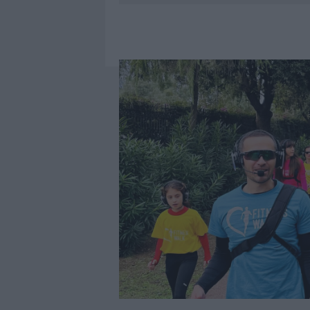
7 AGOSTO 2026
|
OLBIA, DIVIETO DI SOSTA CONT
7 AGOSTO 2026
|
PAUSA CAFFÈ IMPECCABILE: COME 
7 AGOSTO 2026
|
MONTE PINO, LA FINE DI UN LUN
7 AGOSTO 2026
|
MICHELLE HUNZIKER IN GALLURA,