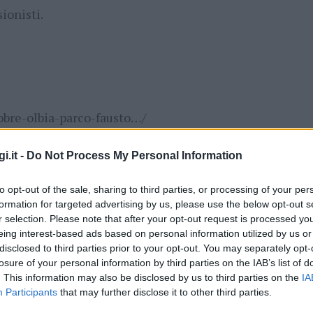
ionisti.
obre-olbia-parco-fausto…/
i.it -
Do Not Process My Personal Information
el Parco Fausto Noce da Via Savona, che si
to opt-out of the sale, sharing to third parties, or processing of your per
ele D’Annunzio, Olbia (per favore, massima
formation for targeted advertising by us, please use the below opt-out s
r selection. Please note that after your opt-out request is processed y
eing interest-based ads based on personal information utilized by us or
disclosed to third parties prior to your opt-out. You may separately opt-
losure of your personal information by third parties on the IAB’s list of
. This information may also be disclosed by us to third parties on the
IA
Participants
that may further disclose it to other third parties.