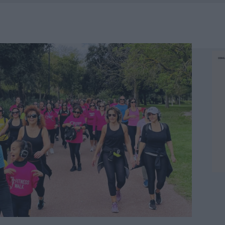
RO SPACCIO E DEGRADO: ESPLODE LA PROTESTA
SCEGLIERE LA SOLUZIONE IDEALE PER LA CASA E L’UFFICIO
GO DOLORE: STORIA E RINASCITA DELLA STRADA CHE SEGNÒ LA GALLURA
 BELLA ANCHE DAL VIVO: UN AMICO VIP SVELA COME FA