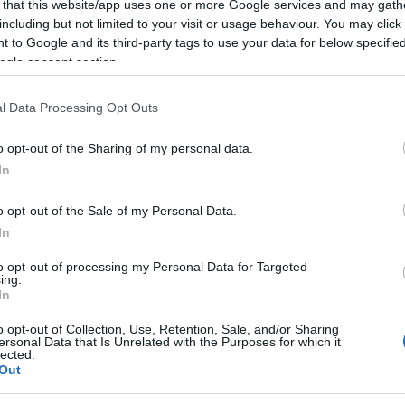
 that this website/app uses one or more Google services and may gath
including but not limited to your visit or usage behaviour. You may click 
 le 17:40 circa (le cuffie restituite al
 to Google and its third-party tags to use your data for below specifi
o immediatamente sanificate e pulite da TM
ogle consent section.
 sanificazione di attrezzature.)
l Data Processing Opt Outs
benefici per la salute e il benessere. Ecco
o opt-out of the Sharing of my personal data.
i praticare la Fitnesswalk®:
In
olare: Fitnesswalk® è un’attività aerobica che
o opt-out of the Sale of my Personal Data.
migliora la capacità di resistenza del cuore
In
ce a migliorare la salute cardiovascolare e
to opt-out of processing my Personal Data for Targeted
rdiache.
ing.
In
gestione del peso: Fitnesswalk® è un’ottima
o opt-out of Collection, Use, Retention, Sale, and/or Sharing
 calorie e mantenere un peso sano.
ersonal Data that Is Unrelated with the Purposes for which it
lected.
o veloce può aiutare a bruciare calorie in
Out
nto.