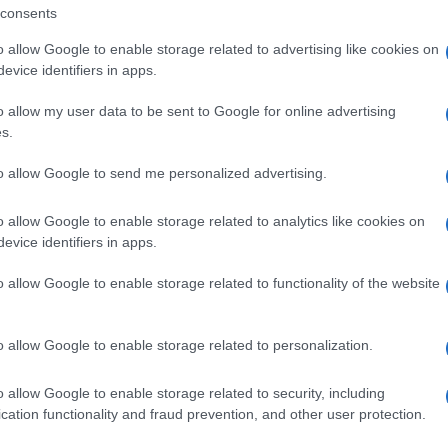
consents
k® coinvolge diversi gruppi muscolari, tra cui
o allow Google to enable storage related to advertising like cookies on
cia. Camminare su terreni variabili o
evice identifiers in apps.
entare l’attivazione muscolare, contribuendo
o allow my user data to be sent to Google for online advertising
s.
uilibrio: Fitnesswalk® aiuta a migliorare la
to allow Google to send me personalized advertising.
oreo. Durante la camminata, si impegna una
 migliorare la mobilità articolare e la
o allow Google to enable storage related to analytics like cookies on
evice identifiers in apps.
more: L’esercizio fisico, incluso il
o allow Google to enable storage related to functionality of the website
ne di endorfine, che sono noti come “ormoni
ibuire a ridurre lo stress, migliorare l’umore
o allow Google to enable storage related to personalization.
nerale di benessere.
o allow Google to enable storage related to security, including
Fitnesswalk® all’aperto può favorire la salute
cation functionality and fraud prevention, and other user protection.
nsia e depressione. Godere della natura,