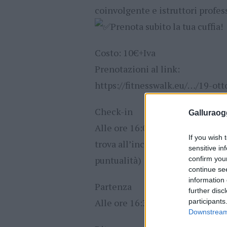
coinvolgente e istruttori profess
Prenota subito la tua cuffia!
Costo: 10€+Iva
Prenotazioni al link:
https://fitnesswalk.eu/…/19-ott
Check-in
Galluraogg
Alle ore 16:00 all’entrata nr.8 d
If you wish 
trova all’incrocio con Via Gabri
sensitive in
puntualità)
confirm you
continue se
information 
Partenza
further disc
Alle ore 16:30
participants
Downstream 