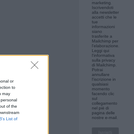
marketing.
Iscrivendoti
alla newsletter
accetti che le
tue
informazioni
siano
trasferite a
Mailchimp per
l'elaborazione.
Leggi qui
l'informativa
sulla privacy
di Mailchimp
.
Potrai
annullare
l'iscrizione in
sonal or
qualsiasi
ection to
momento
ou may
facendo clic
sul
 personal
collegamento
out of the
nel piè di
 downstream
pagina delle
nostre e-mail.
B’s List of