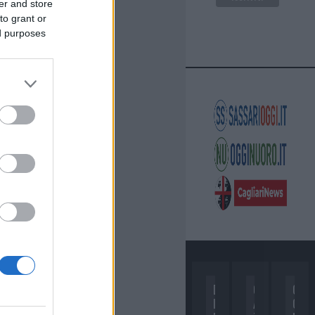
er and store
to grant or
ed purposes
D
C
C
I
A
O