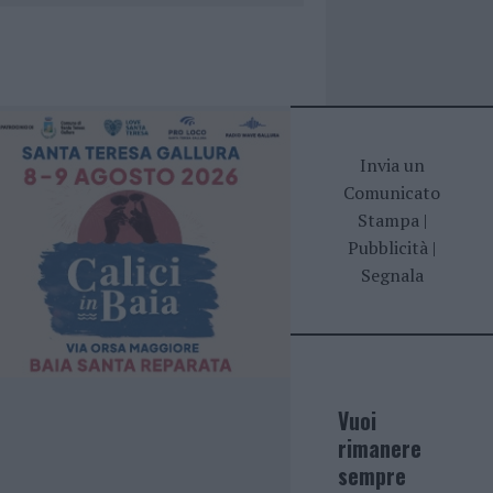
Invia un
Comunicato
Stampa
|
Pubblicità
|
Segnala
Vuoi
rimanere
sempre