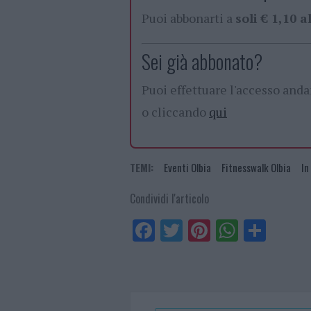
Puoi abbonarti a
soli € 1,10 
Sei già abbonato?
Puoi effettuare l'accesso and
o cliccando
qui
TEMI:
Eventi Olbia
Fitnesswalk Olbia
In
Condividi l'articolo
Fa
Tw
Pi
W
Sh
ce
itt
nt
ha
ar
bo
er
er
ts
e
ok
es
Ap