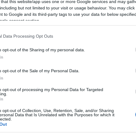
 that this website/app uses one or more Google services and may gath
including but not limited to your visit or usage behaviour. You may click 
 to Google and its third-party tags to use your data for below specifi
ogle consent section.
a delle cozze cucinate alla marinara, alle
lle 22 appuntamento con la musica di Fabrizio
l Data Processing Opt Outs
o opt-out of the Sharing of my personal data.
e Isola Bianca si terrà la benedizione dei
In
 in occasione della 22esima edizione del Palio
o opt-out of the Sale of my Personal Data.
 edizione del concerto corale di musica
In
ni di San Simplicio un altro grande concerto,
to opt-out of processing my Personal Data for Targeted
ing.
lco del Fausto Noce i Tazenda e Alberto
In
o opt-out of Collection, Use, Retention, Sale, and/or Sharing
ersonal Data that Is Unrelated with the Purposes for which it
lected.
ità nazionali?
Out