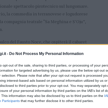
zionale spettacolo pirotecnico sul lungomare.
icio, la commedia in terranovese e logudorese
la compagnia teatrale “Sa Meghina e S’Oju”,
a.
alco del Fausto Noce, che ospiterà il cabaret
.
i.it -
Do Not Process My Personal Information
plicio, alle 11.30 il vescovo Roberto
to opt-out of the sale, sharing to third parties, or processing of your per
n onore del patrono, mentre alle 18,
formation for targeted advertising by us, please use the below opt-out s
r selection. Please note that after your opt-out request is processed y
rsi gruppi folk, si terrà la processione
eing interest-based ads based on personal information utilized by us or
musicali e gruppi folk.
disclosed to third parties prior to your opt-out. You may separately opt-
losure of your personal information by third parties on the IAB’s list of
. This information may also be disclosed by us to third parties on the
IA
a San Simplicio ci sarà una gara di poesia
Participants
that may further disclose it to other third parties.
del Fausto Noce lo spettacolo di Giuliano