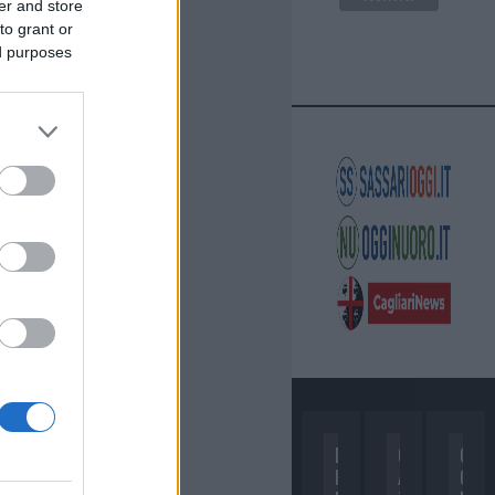
er and store
to grant or
ed purposes
D
C
C
I
A
O