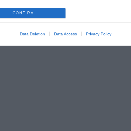
+ Esporta iCal
CONFIRM
IA
Data Deletion
Data Access
Privacy Policy