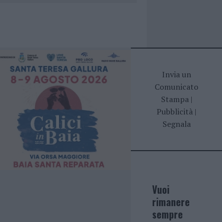
Invia un
Comunicato
Stampa
|
Pubblicità
|
Segnala
Vuoi
rimanere
sempre