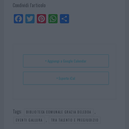
Condividi l'articolo
Fa
Tw
Pi
W
Sh
ce
itt
nt
ha
ar
bo
er
er
ts
e
ok
es
Ap
t
p
+ Aggiungi a Google Calendar
+ Esporta iCal
Tags:
,
BIBLIOTECA COMUNALE GRAZIA DELEDDA
,
EVENTI GALLURA
TRA TALENTO E PREGIUDIZIO