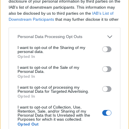
disclosure of your personal information by third parties on the
IAB’s list of downstream participants. This information may
also be disclosed by us to third parties on the
IAB’s List of
Downstream Participants
that may further disclose it to other
third parties.
Please note that this website/app uses one or more Google
Personal Data Processing Opt Outs
services and may gather and store information including but
not limited to your visit or usage behaviour. You may click to
I want to opt-out of the Sharing of my
personal data.
grant or deny consent to Google and its third-party tags to
Opted In
use your data for below specified purposes in below Google
consent section.
I want to opt-out of the Sale of my
Personal Data.
Opted In
I want to opt-out of processing my
Personal Data for Targeted Advertising.
Opted In
I want to opt-out of Collection, Use,
Retention, Sale, and/or Sharing of my
Personal Data that Is Unrelated with the
Purposes for which it was collected.
Opted Out